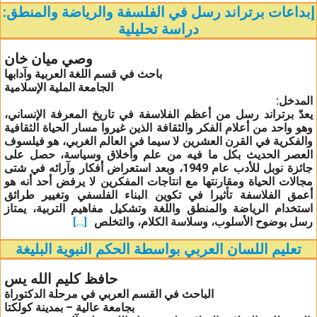
إبداعات برتراند رسل في الفلسفة والرياضة والمنطق:
دراسة تحليلية
وصي ميان خان
باحث في قسم اللغة العربية وآدابها
الجامعة الملية الإسلامية
المدخل
:
يعدّ برتراند رسل من أعظم الفلاسفة في تاريخ المعرفة الإنساني،
وهو واحد من أعلام الفكر والثقافة الذين غيروا مسار الحياة الثقافية
والفكرية في القرن العشرين لا سيما في العالم الغربي، هو فيلسوف
العصر الحديث بكل ما فيه من علم وأخلاق وسياسة، حصل على
جائزة نوبل للأدب عام 1949، وبعد استعراض أفكار وآرائه في شتى
مجالات الحياة ومقارنتها مع انتاجات المفكرين لا يرفض أحد أنه هو
أعمق الفلاسفة تأثيرا في تكوين البناء الفلسفي وتغيير طرائق
استخدام الرياضة والمنطق واللغة وتشكيل مفاهيم التربية، يمتاز
رسل بوضوح الأسلوب، وسلاسة الكلام، والتخلص
[...]
تعليم اللسان العربي بواسطة الحكم النبوية البليغة
حافظ كليم الله يس
الباحث في القسم العربي في مرحلة الدكتوراة
بجامعة عالية – بمدينة كولكتا