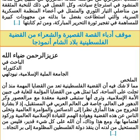
المنشود في استرجاع سيادته، وكل الفضل في ذلك للنخبة المثقفة
من مناضلي التيار الثوري والمتمثل في أعضاء المنظمة العسكرية
السرية، والتي استطاعت بفضل ما بذلته من مجهودات كبيرة
للمساهمة في تفجير ثورة التحرير المباركة، ومن ثم كتابتها
[...]
موقف أدباء القصة القصيرة والشعراء من القضية
الفلسطينية بلاد الشام أنموذجا
عزيزالرحمن ضياء الله
الباحث في
الدكتوراه
الجامعة الملية الإسلامية، نيودلهي
الملخص
مما لا شك فيه أن القضية الفلسطينية تعد من القضايا المهمة منذ أن
تجلت على الساحة، كما تمثل هي من القضايا المؤلمة للغاية فى جبين
الأمة الإسلامية، وترى أنها ستبقى قضية معقدة مع مرالعصور وكر
الدهور فى العالم، خاصة فى العالم العربي في المستقبل، إذ لا بشارة
للخروج من هذا المأزق نظرا إلى الدسائس والمؤامرة العالمية وتخلى
الناس عن هذه القضية وهوادة الهمم للقيادة الإسلامية العالمية وركود
اهتمامها بها، ومع هذا وذاك، أن الله على كل شيء قدير، فليس من
المستحيل من لدنه أن ينقذ دولة الفلسطين المظلومة إلى بر النجاة…
[...]