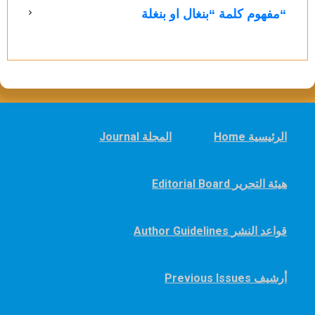
“مفهوم كلمة “بنغال او بنغلة
Home الرئيسية
Journal المجلة
Editorial Board هيئة التحرير
Author Guidelines قواعد النشر
Previous Issues أرشيف