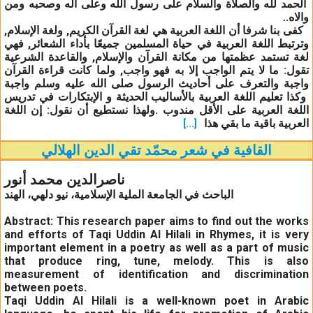
الحمد لله والصلاة والسلام على رسول الله وعلى آله وصحبه ومن
والاه..
كفى بنا شرفا أن اللغة العربية هي لغة القرآن الكريم, ولغة الإسلام,
وترتبط اللغة العربية في حياة المسلمين جميعًا بأداء الشعائر, فهي
لغة تستمد عظمتها من مكانة القرآن والإسلام, والقاعدة الشرعية
تقول: ما لا يتم الواجب إلا به فهو واجب, ولما كانت قراءة القرآن
واجبة والتعرف على أحاديث الرسول صلى الله عليه وسلم واجبة
وكذا تعليم اللغة العربية بالأساليب الحديثة و الإبتكارات في تدريس
اللغة العربية على الأقل مندوب .ولهذا نستطيع أن نقول: إن اللغة
العربية باقية ما بقي هذا
[...]
القافية في شعر محمّد تقي الدين الهلالي
ناصرالدين محمد أنور
الباحث في الجامعة الملية الإسلامية، نيو دلهي، الهند
Abstract:
This research paper aims to find out the works
and efforts of Taqi Uddin Al Hilali in Rhymes, it is very
important element in a poetry as well as a part of music
that produce ring, tune, melody. This is also
measurement of identification and discrimination
between poets.
Taqi Uddin Al Hilali is a well-known poet in Arabic