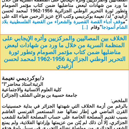
ما ورد من شهادات لبعض مناضليها ضمن كتاب مؤتمر الصومام
وتطور ثورة التحرير الوطني الجزائرية 1956-1962 لمحمد لحسن
أزغيدي” لد/ نعيمة بوكرديمي وكتب الاخ عزيز الرحمن ضياء الله على
“م
وقف أدباء القصة القصيرة والشعراء من القضية الفلسطينية بلاد
الشام أنموذجا
“وقام
[...]
الخلاف بين المصاليين والمركزيين وأثره الإيجابي على
المنظمة السرية من خلال ما ورد من شهادات لبعض
مناضليها ضمن كتاب مؤتمر الصومام وتطور ثورة
التحرير الوطني الجزائرية 1956-1962 لمحمد لحسن
أزغيدي
د/بوكرديمي نعيمة
الرتبة:استاذ محاضر”ا”
كلية العلوم الانسانية والاجتماعية
جامعة حسيبة بن بوعلي الشلف (الجزائر)
الملخص:
بالرغم من أزمة الخلاف التي شهدتها الجزائر في بداية خمسينيات
القرن الماضي في إطار نضالها ضد المستعمر الفرنسي الغاشم
بسبب تقديم المصلحة الخاصة على حساب المصلحة العامة للشعب
الجزائري، إلا أن ذلك لم يُثن من عزيمتها وإرادتها الفلاذية، ولم يمنع
الشعب الجزائري من مواصلة نضاله التحرري في سبيل بلوغ هدفه