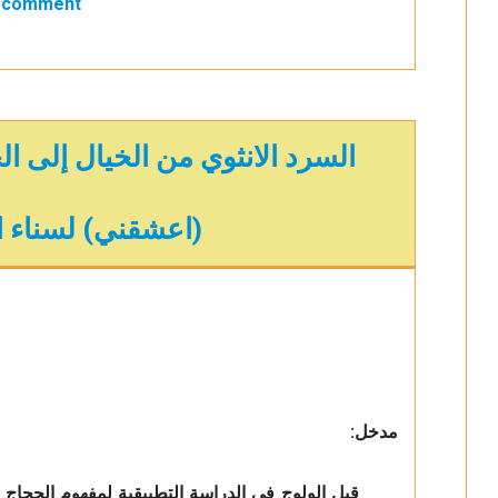
a comment
السرد الانثوي من الخيال إلى ا
(اعشقني) لسناء ا
مدخل:
قبل الولوج في الدراسة التطبيقية لمفهوم الحجاج لا ب