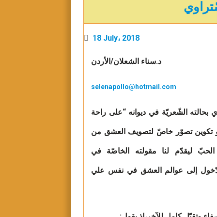
ّتراوي
18 July، 2018
د.سناء الشعلان/الأردن
selenapollo@hotmail.com
حالته الشّعريّة في ديوانه “على راحة
 نحو تكوين تصوّر خاصّ لتصويف العشق من
حبّ ليقدّم لنا مقولته الخاصّة في
للدّخول إلى عوالم العشق في نفس علي
اء وتقبّل كامل للآخر،إذ يقول: