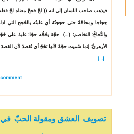
فيذهب صاحب اللسان إلى انه (( لجَّ فحجَّ معناه لجَّ فغلب من
حِجاجا ومحاجَّةً حتى حججتُهُ أي غلبتُه بالحُجج التي
والتَّحاجُّ: التخاصم؛ (…) حجَّهُ يحُجُّه حجّا: غلبهُ على حُج
الأزهريُّ: إنما سُميت حجَّةً لأنها تحُجَّ أي تُقصدُ لأن القصدَ ل
[...]
a comment
تصويف العشق ومقولة الحبّ في دي