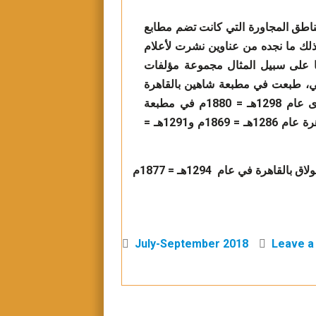
ناطق المجاورة التي كانت تضم مطابع
 ذلك ما نجده من عناوين نشرت لأعلام
ها على سبيل المثال مجموعة مؤلفات
ني، طبعت في مطبعة شاهين بالقاهرة
عام 1277هـ = 1860م، كما أعيد نشر بعضها مرة أخرى عام 1298هـ = 1880م في مطبعة
شرف بالقاهرة، كما نشر بعض كتبه بمطبعة بولاق بالقاهرة عام 1286هـ = 1869م و1291هـ =
كما نشر أيضاً مؤلفات أخرى لمؤلفين آخرين في مطبعة بولاق بالقاهرة في عام 1294هـ = 1877م
July-September 2018
Leave 