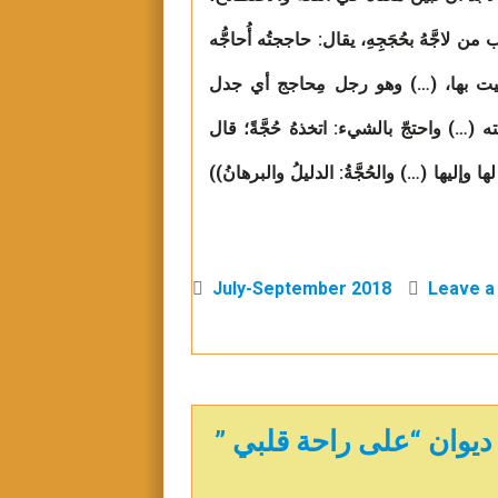
 لاجَّهُ بحُجَجِهِ، يقال: حاججتُه أُحاجُّه
 ادليت بها، (…) وهو رجل مِحاجج أي جدل
َّته (…) واحتجّ بالشيء: اتخذهُ حُجَّةً؛ قال
ها وإليها (…) والحُجَّةُ: الدليلُ والبرهانُ))
July-September 2018
Leave 
وان “على راحة قلبي ”