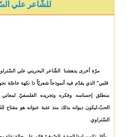
للشّاعر علي الس
مرّة أخرى يدهشنا الشّاعر البحريني علي السّتراوي ب
قلبي” الذي يقدّم فيه أنموذجاً شعريّاً ذا نكهة خاصّة
منطلق إحساسه وفكره وتجريده الفلسفيّ لمعاني ال
الحبّ،ليكون ديوانه بذلك منذ عتبة عنوانه هو مفتاح 
السّتراوي.
وأوّل تكوين لهذا العشق الصّوفيّ قائم على حالة نقاء وصف