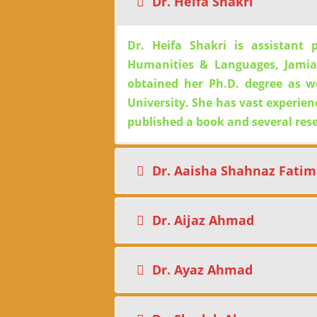
Dr. Heifa Shakri
Dr. Heifa Shakri is assistant 
Humanities & Languages, Jamia 
obtained her Ph.D. degree as w
University. She has vast experienc
published a book and several res
Dr. Aaisha Shahnaz Fati
Dr. Aijaz Ahmad
Dr. Ayaz Ahmad