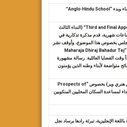
بداية نشر جريدة “مرآة الأخبار”، نشر تعليق قصير عن الحقوق القديمة للمرأة، إنشاء وبدء “Anglo-Hindu School”
نشر “Third and Final Appeal to the Christian Public in defense of the Precepts of Jesus” (النداء الثالث
 تعاليم يسوع) في 30 من شهر يناير، اجتماعات شهرية، قدم مذكرة تذكارية في
مجلس بخصوص هذا الموضوع، وأوقف نشر
جريدة “مرآة الأخبار” احتجاجا، في 16 من شهر يونيو بدأ ملك بردوان (Burdwan) “Maharaja Dhiraj Bahadur Tej
وبدأ وقت القضايا العائلية. رسالة مشهورة
ي، ونصائح متواضعة لأبناء وطنه الذين يؤمنون
في 2 من شهر فبراير كتب رسائل عديدة إلى “Reverend Henry Ware” (القس هنري وير) بخصوص “Prospects of
س نداء لمساعدة السكان المحليين المنكوبين
البنغالية باللغة الإنجليزية، تبرئة رادها برساد نجل