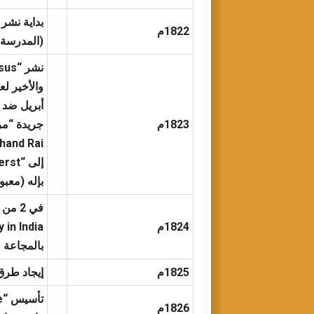
1822م
(المدرسة ا
أبريل ضد 
1823م
بإله (معبو
1824م
Christianity in India
بالمجاعة 
1825م
إيجاد طرق 
1826م