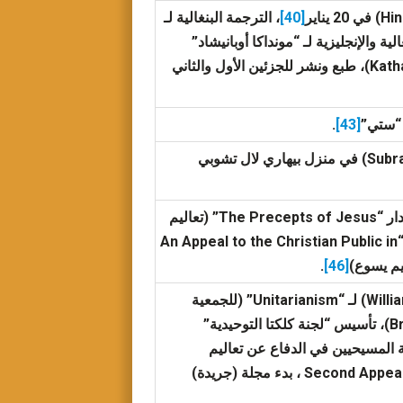
[40]
، الترجمة البنغالية لـ
ترجمة البنغالية والإنجليزية لـ “مونداكا أوبانيشاد”
Kath
कठोपनिषद्)، طبع ونشر للجزئين الأول والثاني
.
[43]
جلسة عظيمة لـ “آتميه سابها”، نقاش مع سوبرامانيا شاستري (Subrahmanya Sastri) في منزل بيهاري لال تشوبي
، إصدار “The Precepts of Jesus” (تعاليم
يسوع)، و“The Guide to Peace and Happiness” (دليل السلام والسعادة)، و“An Appeal to the Christian Public in
.
[46]
تأسيس جمعية “Unitarianism” (الجمعية التوحيدية)، قبول ويليام آدم (William Adam) لـ “Unitarianism” (للجمعية
التوحيدية)، إصدار الجزء الأول والثاني والثالث لمجلة “براهمانيكال” (Brahmanical)، تأسيس “لجنة كلكتا التوحيدية”
ء الثاني لعامة المسيحيين في الدفاع عن تعاليم
يسوع”Second Appeal to the) (Christian Public in defence of the Precepts of Jesus ، بدء مجلة (جريدة)