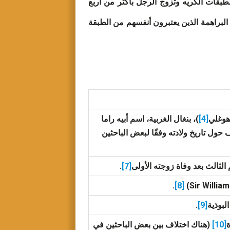
ظام الطبقات الكريه وتزوج الرجل بأكثر من أربع
البراهمة الذين يعتبرون أنفسهم من الطبقة
هوغلي
[4]
)، بنغال الغربية، اسم أبيه راما
 واسم أمه تاريني ديفي (Tarini Devi)، هناك خلاف حول تاريخ ولادته وفقًا لبعض الباحثين
م الثالث بعد وفاة زوجته الأولى
[7]
.
.
[8]
.
[9]
ة
[10]
(هناك اختلاف بين بعض الباحثين في