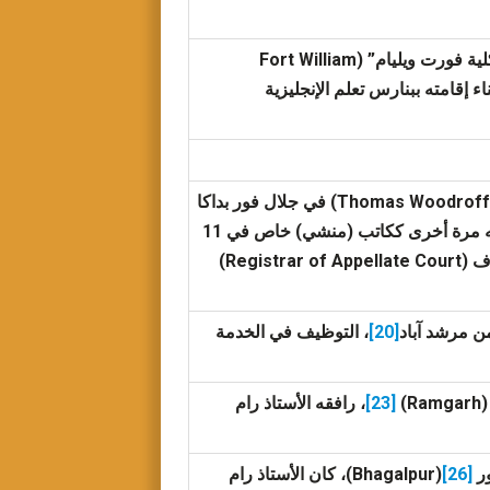
الابن الأكبر لرام موهان راي، تأسيس “كلية فورت ويليام” (Fort William
ناء إقامته ببنارس تعلم الإنجليزية
تم تعيينه ككاتب (منشي) خاص لمدير الشرطة (Collector) توماس وودروف (Thomas Woodroffe) في جلال فور بداكا
، تم تعيينه مرة أخرى ككاتب (منشي) خاص في 11
من شهر أغسطس لـ “وودروف” الذي كان قد تم تعيينه كمسجل لمحكمة الاستئناف (Registrar of Appellate Court)
ن مرشد آباد
[20]
، التوظيف في الخدمة
[23]
، رافقه الأستاذ رام
[26]
(Bhagalpur)، كان الأستاذ رام