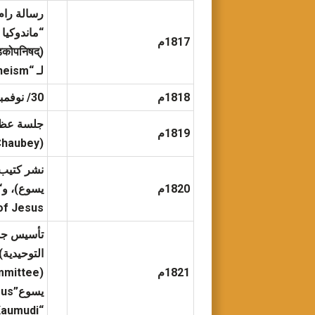
رسالة رام
“ماندوكيا 
1817م
(
मुण्डकोपनिषद्) و “كاثا أو
لـ “A Defense of Hindu Theism” (الدفاع عن العقيدة الهندوسية)
1818م
30/ نوفمبر إصدار أول كتيب باللغة الإنجليزية لرام موهان راي ضد ممارسة نظام “ستي”
1819م
(Bihari Lal Chaubey)
نشر كتيب آخ
1820م
 of Precepts of Jesus
1821م
“Samvad Kaumudi” (سمواد كومودي) في 4 من شهر ديسمبر