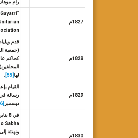
رام موهان
1827م
an Unitarian Association
1828م
لها
[55]
.
1829م
ديسمبر
[56]
وتهنئة إلى
1830م