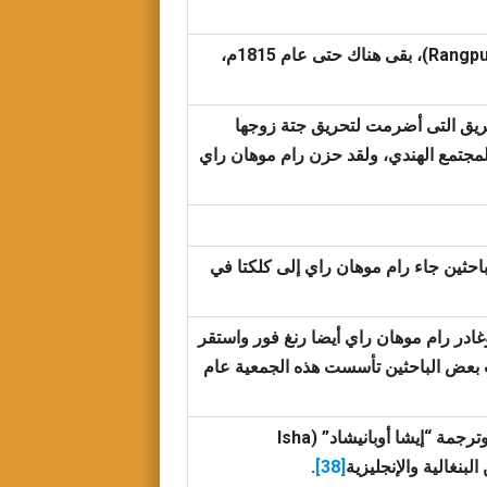
) في رنغ فور (Rangpur)، بقى هناك حتى عام 1815م،
موت وتحترق في الحريق التى أضرمت لتحريق جتة زوجها
سائد آنذاك في المجتمع الهندي، ولقد حزن رام موهان راي
باحثين جاء رام موهان راي إلى كلكتا في
نغ فور، وغادر رام موهان راي أيضا رنغ فور واستقر
بعض الباحثين تأسست هذه الجمعية عام
وترجمة “إيشا أوبانيشاد” (
Isha
.
[38]