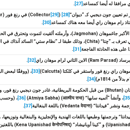
 مرافقا له أيضا كمساعد
[27]
.
[29]
(Collector
[28]
تاذ رام موهان راي أيضا معه هناك كمساعد
[30]
.
وفاة أخيه الأكبر جاغموهان (Jagmohan)، وأرملته ألقيت لت
الميت التي تعرف بـ “چتا” (Chita)، وذلك طبقا لـ “نظام ستي” ال
 على هذه الحادثة الفاجعة
[31]
.
بن الثاني لرام موهان راي
[32]
.
هان راي رنغ فور واستقر في كلكتا (Calcutta)
[33]
، (ووفقًا لبعض ال
.
[34]
زيارته لبوتان (Bhutan) من قبل الحكومة البريطانية، غادر جون ديجبي ر
، وأنشأ “آتميه سابها” (आत्मीय सभा) (Atmiya Sabha)
[36]
، (وحسب 
वेदान्त) باللغة البنغالية
Vedanta
[37]
.
انتا” وترجمتها وطبعها باللغات الهندية والإنجليزية والبنغالية وتوزيعها، 
Upanishad
केनोपनिषद्) باللغتين البنغالية والإنجليزية
Kena Upanishad