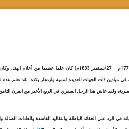
إن الأستاذ راجا رام موهن راي (22/مايو 1772م – 27/سبتمبر 1833م) كان علما 
 في ميادين ذات الجهات العديدة لتنمية وازدهار بلاده، لقد تعلم عدة
والعبرية، ولقد عاش هذا الرجل العبقري في الربع الأخير من القرن الث
ته في الرد على العقائد الباطلة والتقاليد الفاسدة والعادات الضالة 