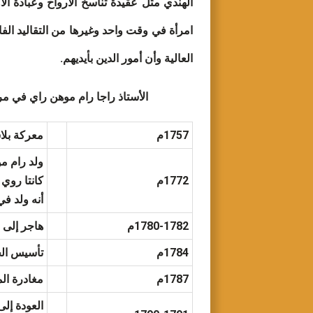
الهندي مثل عقيدة تناسخ الأرواح وعبادة ا
امرأة في وقت واحد وغيرها من التقاليد الف
العالية وأن أمور الدين بأيديهم.
الأستاذ راجا رام موهن راي في مرآة
1757م
معركة بلا
ولد رام موهان راي
1772م
أنه ولد في عام 1774م بدل
1780-1782م
هاجر إلى باتنا (Patna) لدراسة اللغة الع
1784م
تأسيس الجمعية الآسيوية ( Society
1787م
مغادرة المنزل وا
العودة إل