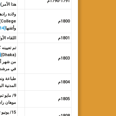
1790-1791م
هذا الأمر)
]
ولادة رادها برساد
1800م
College)، تأسيس “Baptist Mission” بشري رامفور (Shri Rampur)
وأتقنها
[14]
1801م
اللقاء الأول
16]
(Dhaka)
1803م
في مرشد أ
طباعة ونش
1804م
المدنية الب
9/ مايو تم تعيين جون ديجبي كـ “ديوان”
1805م
موهان راي
15/ يونيو تم تعيين جون ديجبي كـ “ديوان”
1808م