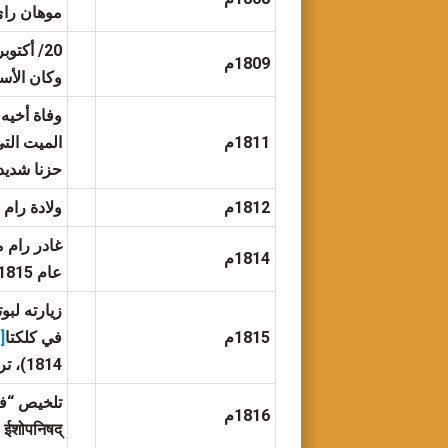
موهان راي
20/ أكتوبر تم تعيين جون ديجبي كـ “ديوان”
1809م
وكان الأس
1811م
حزنا شديدا
1812م
ولادة رام برساد (Ram Parsad) الا
غادر رام مو
1814م
عام 1815م بدلاً من 1814م)
1815م
في كلكتا
[35]
1814)، ترجمة ونشر “فيدانتا” (
تلخيص “فيد
1816م
ईशोपनिषद्) و “كينا أوبانيشاد” (