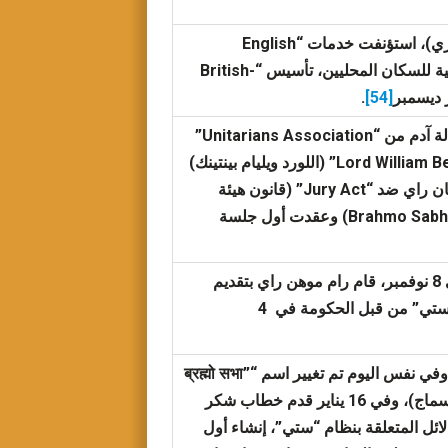
“Divine Worship by means of the Gayatri” (العبادة الإلهية عن طريق غاياتري)، استؤنفت خدمات “English
Unitarian” (الموحدين الإنجليزيين) في 3 أغسطس، محاضرات ويليام آدم المسائية للسكان المحليين، تأسيس “British-
.
[54]
قدم ويليام آدم اقتراحًا لدعم “Hindu Unitaraians” (الموحدين الهندوس)، استقالة آدم من “Unitarians Association”
(جمعية الموحدين)، رحيل اللورد أمهيرست من الهند في مارس، وصول “Lord William Bentinck” (اللورد ويليام بينتينك)
كحاكم عام “Governor General” إلى كلكتا (الهند) في 4 يوليو، رسالة رام موهان راي ضد “Jury Act” (قانون هيئة
المحلفين) في 18 أغسطس، وفي 20 أغسطس أسست جمعية “براهمو سابها” (Brahmo Sabha) وعقدت أول جلسة
القيام بإعداد مسودة بشأن إلغاء نظام “ستي” وتقديمها إلى اللورد ويليام بنتنك في 8 نوفمبر، قام رام موهن راي بتقديم
رسالة في 12 نوفمبر بشأن المزارعين الأوروبيين، تم قبول قانون الإلغاء لنظام “ستي” من قبل الحكومة في 4
في 8 يناير أبلغ رام موهان روي اللورد ويليام بينتينك بترقيته إلى منصب “الملك”، وفي نفس اليوم تم تغيير اسم “ब्रह्मो सभा”
“Brahmo Sabha” (برهمو سابها) إلى “Brahmo Samaj” “ब्रह्मो समाज” (برهمو سماج)، وفي 16 يناير قدم خطاب شكر
لائل المتعلقة بنظام “ستي”، إنشاء أول