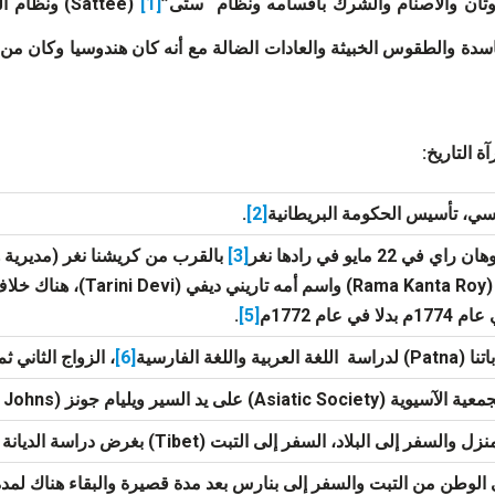
لأوثان والأصنام والشرك بأقسامه ونظام “ستى”
[1]
(Sattee) ون
اسدة والطقوس الخبيثة والعادات الضالة مع أنه كان هندوسيا وكان من 
 التاريخ:
سي، تأسيس الحكومة البريطانية
[2]
.
 في 22 مايو في رادها نغر
[3]
بالقرب من كريشنا نغر (مديرية 
كانتا روي (Rama Kanta Roy)
ا في عام 1772م
[5]
.
ربية واللغة الفارسية
[6]
، الزواج الثاني ث
Asiatic) على يد السير ويليام جونز (Sir William Johns)
لسفر إلى البلاد، السفر إلى التبت (Tibet) بغرض دراسة الديانة البوذية
ى الوطن من التبت والسفر إلى بنارس بعد مدة قصيرة والبقاء هناك لمد