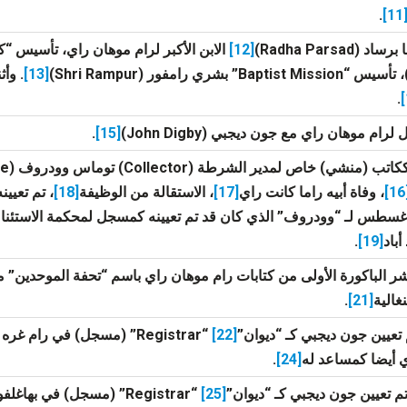
.
[11
 (Radha Parsad)
[12]
[13]
. وأث
.
 لرام موهان راي مع جون ديجبي (John Digby)
[15]
.
[
، وفاة أبيه راما كانت راي
[17]
، الاستقالة من الوظيفة
[18]
باد
[19]
.
ر الباكورة الأولى من كتابات رام موهان راي باسم “تحفة الموحدين” م
نغالية
[21]
.
[22]
“Registrar” (مسجل) في رام غره (Ramgarh)
 أيضا كمساعد له
[24]
.
[25]
“Registrar” (مسجل) في بهاغلفور