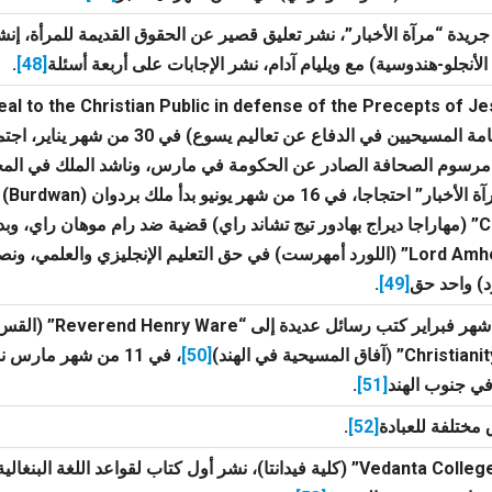
لأنجلو-هندوسية) مع ويليام آدام، نشر الإجابات على أربعة أسئلة
[48]
.
والأخير لعامة المسيحيين في الدفاع عن
مرسوم الصحافة الصادر عن الحكومة في مارس، وناشد الملك في ال
Chand Rai” (مهاراجا ديراج بهادور تيج تشاند راي) قضية ضد رام موهان راي، 
إلى “Lord Amherst” (اللورد أمهرست) في حق التعليم الإنجليزي والعلم
د) واحد حق
[49]
.
” (آفاق المسيحية في الهند)
[50]
، في 11 من شهر مار
في جنوب الهند
[51]
.
مختلفة للعبادة
[52]
.
تأسيس “Vedanta College” (كلية فيدانتا)، نشر أول كتاب لقواعد اللغة 