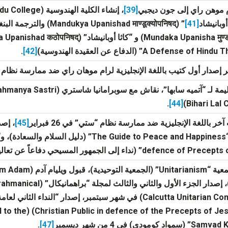
 موهن راي إلى جون ديجبي
[39]
، إنشاء الكلية الهندوسية (Hindu College) في 20 يناير
أوبانيشاد
[41]
” (
Mandukya Upanishad
माण्डूक्योपनिषद्) وال
بانيشاد” (
Mundaka Upanisha
a Upanishad
.
[42]
.
[44]
ر باللغة الإنجليزية ضد ممارسة نظام “ستي” في 26 فبراير
[45]
defence” (نداء إلى الجمهور المسيحي دفاعاً عن تعاليم يسوع)
(Calcutta Unitarian Committee) في شهر سبتمبر، إصدار “الندا
.
[47]