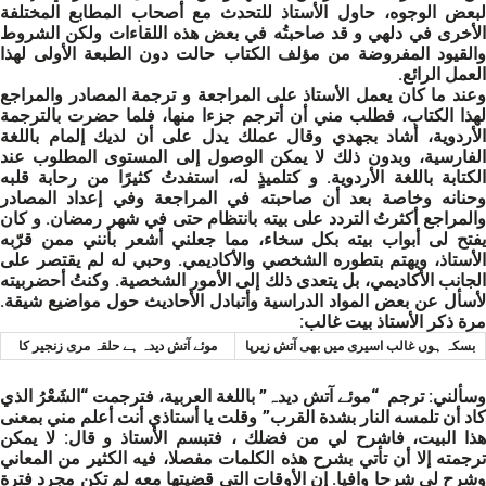
لبعض الوجوه، حاول الأستاذ للتحدث مع أصحاب المطابع المختلفة
الأخرى في دلهي و قد صاحبتُه في بعض هذه اللقاءات ولكن الشروط
والقيود المفروضة من مؤلف الكتاب حالت دون الطبعة الأولى لهذا
العمل الرائع.
وعند ما كان يعمل الأستاذ على المراجعة و ترجمة المصادر والمراجع
لهذا الكتاب، فطلب مني أن أترجم جزءا منها، فلما حضرت بالترجمة
الأردوية، أشاد بجهدي وقال عملك يدل على أن لديك إلمام باللغة
الفارسية، وبدون ذلك لا يمكن الوصول إلى المستوى المطلوب عند
الكتابة باللغة الأردوية. و كتلميذٍ له، استفدتُ كثيرًا من رحابة قلبه
وحنانه وخاصة بعد أن صاحبته في المراجعة وفي إعداد المصادر
والمراجع أكثرتُ التردد على بيته بانتظام حتى في شهر رمضان. و كان
يفتح لی أبواب بيته بكل سخاء، مما جعلني أشعر بأنني ممن قرّبه
الأستاذ، ويهتم بتطوره الشخصي والأكاديمي. وحبي له لم يقتصر على
الجانب الأكاديمي، بل يتعدى ذلك إلى الأمور الشخصية. وكنتُ أحضربيته
لأسأل عن بعض المواد الدراسية وأتبادل الأحاديث حول مواضيع شيقة.
مرة ذكر الأستاذ بيت غالب:
بسكہ ہوں غالب اسیری میں بھی آتش زيرپا
موئے آتش دیدہ ہے حلقہ مری زنجیر کا
وسألني: ترجم “موئے آتش دیدہ” باللغة العربية، فترجمت “الشَعْرُ الذي
كاد أن تلمسه النار بشدة القرب” وقلت يا أستاذي أنت أعلم مني بمعنى
هذا البيت، فاشرح لي من فضلك ، فتبسم الأستاذ و قال: لا يمكن
ترجمته إلا أن تأتي بشرح هذه الكلمات مفصلا، فيه الكثير من المعاني
وشرح لي شرحا وافيا. إن الأوقات التي قضيتها معه لم تكن مجرد فترة