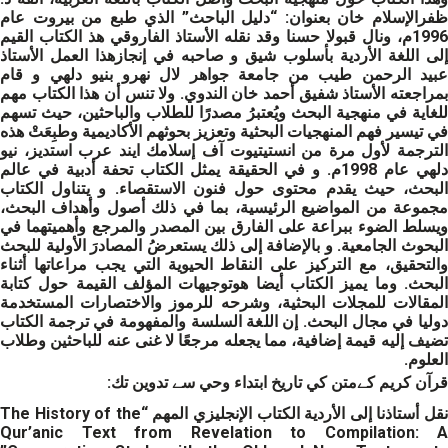
ظفرالإسلام خان بعنوان: “دليل الباحث” الذي طبع من بيروت عام
1996م، ونال قبولا حسنا وقد نقله الأستاذ الفاروقي هذ الكتاب القيم
إلى اللغة الأردية بأسلوب شيق و صاحبه في إنجازهذا العمل الأستاذ
عبيد الرحمن طيب من جامعة جواهر لال نهرو بنيو دلهي و قام
بمراجعته الأستاذ شفيق أحمد خان الندوي. ولا تنس أن هذا الكتاب مهم
للغاية في منهجية البحث ويُعتبرُ مصدرًا للطلاب والباحثين، حيث تسهم
في تيسير فهم المنهجيات البحثية وتعزيز بحوثهم الأكاديمية وطبِعَتْ هذه
الترجمة لأول مرة من انستيتيوت آف إسلامك ايند عرب استديز، نيو
دلهي عام 1998م. و في الحقيقة يمثل الكتاب تحفة أدبية في عالم
البحث، حيث يقدم محتوى حول فنون الاستقصاء. و يتناول الكتاب
مجموعة من المواضيع الرئيسية، بما في ذلك أصول وأهداف البحث،
ويسلط الضوء ببراعة على الفارق بين المصدر والمرجع وأهميتهما في
البحوث الجامعية. و بالإضافة إلى ذلك يستعرضُ المصادرَ الأولية للبحث
والتحقيق، مع التركيز على النقاط الحيوية التي يجب مراعاتها أثناء
البحث. وما يميز الكتاب أيضا هوتوجيهات المؤلف القيمة حول كتابة
المقالات للمجلات البحثية، وشرحه للرموز والاختصارات المستخدمة
دوليا في مجال البحث. إن اللغة السلسة والمفهومة في ترجمة الكتاب
تضيف إليه قيمة إضافية، مما يجعله مرجعًا لا غنى عنه للباحثين وطلاب
العلوم.
قرآن كريم
کےمتن كي تاريخ ابتداء وحي سے تدوين تك:
نقل أستاذنا إلى الأردية الكتاب الإنجليزي المهم “The History of the
Qur’anic Text from Revelation to Compilation: A