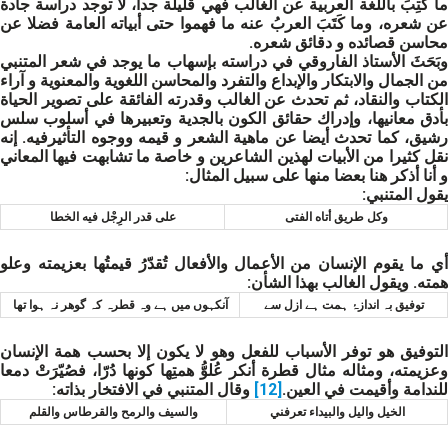
ما كُتِبَ باللغة العربية عن الغالب فهي قليلة جدا، لا توجد دراسة جادة
عن شعره، وما كَتَبَ العربُ عنه ما فهموا حتى أبياته العامة فضلا عن
محاسن قصائده و دقائق شعره.
وبَحَثَ الأستاذ الفاروقي في دراسته بإسهاب ما يوجد في شعر المتنبي
من الجمال والابتكار والإبداع والتفرد والمحاسن اللغوية والمعنوية و آراء
الكتاب والنقاد، ثم تحدث عن الغالب وقدرته الفائقة على تصوير الحياة
بأدق معانيها، وإدراك حقائق الكون بالجدية وتعبيرها في أسلوب سلس
رشيق، كما تحدث أيضا عن ماهية الشعر و قيمه ووجوه التأثيرفيه. إنه
نقل كثيرا من الأبيات لهذين الشاعرين و خاصة ما تشابهت فيها المعاني
و أنا أذكر هنا بعضا منها على سبيل المثال:
يقول المتنبي:
وكل طريق أتاه الفتى
على قدر الرِجْل فيه الخطا
أي ما يقوم الإنسان من الأعمال والأفعال تُقدّرُ قيمتُها بعزيمته وعلو
همته. ويقول الغالب بهذا الشأن:
توفيق بہ انداز‌ۂ ہمت ہے ازل سے
آنکہوں میں ہے وہ قطرہ کہ گوھر نہ ہوا تھا
التوفيق هو توفر الأسباب للفعل وهو لا يكون إلا بحسب همة الإنسان
وعزيمته، ومثاله مثال قطرة أنكر عُلوُّ همتِها كونها دُرّا، فصُيّرَتْ دمعا
للندامة وأقيمت في العين.
[12]
وقال المتنبي في الافتخار بذاته:
الخيل واليل والبيداء تعرفني
والسيف والرمح والقرطاس والقلم