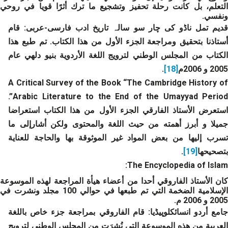
التعلم، بل كانت رحلة تحفيز وتشجيع ما ترك أثرًا قويا في روحي
ونفسي.
ديم تمل ناڈو کی چار سو سالہ تاریخ ادب فارسی-عربی:
قام
أستاذنا بتحقيق ومراجعة الجزء الأول من هذا الكتاب. تم طبع هذا
الكتاب من المجلس الوطني لترويج اللغة الأردوية بنيو دلهي عام
2005 و 2006م
[18]
.
A Critical Survey of the Book “The Cambridge History of
.
Arabic Literature to the End of the Umayyad Period”
استعرض الأستاذ الفارقي الجزء الأول من هذا الكتاب استعراضا
جميلا و أبرز أهمته من حيث اللغة والمحتوى ولكن أشارإلى ما
تسرب إليها من بعض المواد غير الموثوقة بها والحاجة للعناية
بتصحيحها
[19]
.
The Encyclopedia of Islam:
كان الأستاذ الفاروقي أحدا من أعضاء هيأة المراجعة لهذه الموسوعة
الإسلامية الضخمة التي تم طبعها في حوالي 100 مجلد ونشرت في
2005 و 2006 م.
جامع أردو انسائكلوپیڈیا:
قام الفاروقي بمراجعة جزء خاص باللغة
العربية من هذه الموسوعة التي نُشِرَت من المجلس الوطني لترويج