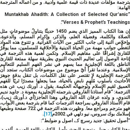
بترجمة مؤلفات عديدة ذات قيمة علمية وأدبية. و من أعماله المترجمة
الهامة:
“Muntakhab Ahadith: A Collection of Selected Qur’anic
Verses & Prophet’s Teachings”.
إن هذا الكتاب المميز الذي يضم 1450 حديثًا يتناولُ موضوعاتٍ مثل
الصلاة والكلمة، وفضيلة العلم، والذكر، وإكرام المسلم، والدعوة،
وإخلاص النية إلى جانب الكثير من الآيات القرآنية. و تتنوع هذه المواد
لتغطّي جوانب مهمة من الحياة الدينية والأخلاقية للمسلمين، مما يوفِّرُ
للقارئ إشراقًا على مفاهيم الإسلام. وتكمن أهمية هذه الترجمة في
إتاحة الوصول إلى تعاليم الحديث النبوي بطريقة سهلة ممتعة للقارئ
الناطق باللغة الإنجليزية مما يسهم في نشر الفهم السليم للتعاليم
الإسلامية. وعندما تقرأ أيّ موضوع من موضوعات الكتاب، ستجد أن
الترجمة الإنجليزية لا تقتصر على نقل الكلمات، بل تنقل بدقةٍ جوهرَ
الأحاديث بأسلوب مُلْهِمٍ نابضٍ بالحياة، مما يجعلها مصدرًا ثريًا للفهم
العميق لقيم الإسلام وتوجيهاته الحكيمة. يقول د. أورنك زيب عن هذه
الترجمة: “قام أستاذنا الفاروقي بترجمته الإنجليزية بمعونة د. جاويد نديم
الندوي، و ولده عرفان الله الفاروقي وهذا العاجز(أي د.أورنك زيب)،
قام الأستاذ الفاروقي بمراجعة الترجمات كما قام بترجمة بعض الأبواب،
فهو مترجم ومراجع معا. وظهرت هذه الترجمة في 722 صفحة وطبعها
إسلامك بوك سروس، نيو دلهي في 2002م
[17]
.
“أصول تحقيق: جديد رسر
چ کے اص
ول و ضوابط”
:
وهذا الكتاب حول منهجية البحث وأصل الكتاب باللغة العربية، ألفه د.