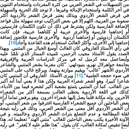
من التسهيلات في الشعر العربي من كثرة المفردات واستخدام التنوين
في آخر الكلمة واستخدام الإمالة وغيرها ، لا توجد تلك الحرية والسهولة
في قرض الشعر الأردوي وبذلك يعتبر قرضُ الشعر بالأردوية أكثر
صعوبة من العربية، اللهم إلا في بعض التراكيب توجد سهولة مثل قواعد
الإضافة الفارسية ولكن يشترط في ذلك أن تكون الكلمتان فارسيتين
أو إحداهما فارسية والأخرى عربية أو كلتاهما عربية، فإن كانت
الكلمتان أردويتين أو إحداهما أردوية والأخرى فارسية فلاتجوز إضافة
إحداهما إلى الأخرى، وأكثَرَ الغالبُ استخدام هذه القاعدة وأجاد
[10]
.
في رأي الأستاذ الفاروقي كان الغالبُ أوسعَ الخيال من المتنبي. وبهذا
الصدد يقول الأستاذ مجيب الرحمن، تلميذه الممتاز الذي تلمّذَ عليه
وأيضاعمل معه كزميل له في مركز الدراسات العربية والإفريقية
بجامعة جواهرلال نهرو، بنيودلهي: “كان مغرما بشعر المتنبي والشاعر
الأردوي الأشهر “غالب” ويقيم موازنة بينهما، ويرجّح غالب على المتنبي
ي ضوء حججه العلمية”.
[11]
ويرى الأستاذ الفاروقي أن المتنبي كان
شاعرا كبيرا، وهو أشعر شعراء العربية ولكن هذا لا يعني أبدا أنه أكبر
من الغالب. كما أن المتنبي يتمتع بشعبة أكبر لشعره فيما بين الأدباء،
كذلك في اللغة الأردوية يحظى الغالب بسمعة أكثر من الشعراء
الآخرين. وله مكانة قلما يصل إليها شعراء آخرون. وهو يرفض تماما آراء
بعض الباحثين أن جميع الشعراء الفارسية اغترفوا من شعر المتنبي، أو
أن الشعر الأردوي أقل معنى من الشعر العربي، وذلك في رأيه نتيجة
لقلة المطالعة و عدم التضلع بتراث الشعر الأردوي وعالميته. و في
الآونة الأخيرة يكتب بعض الباحثين للغالب “متني الهند” تعظيما له، هذا
أيضا تنقيص لمكانة الغالب، كان يقول: “هذا ظلم عليه لا يُغفر”. في رأيه