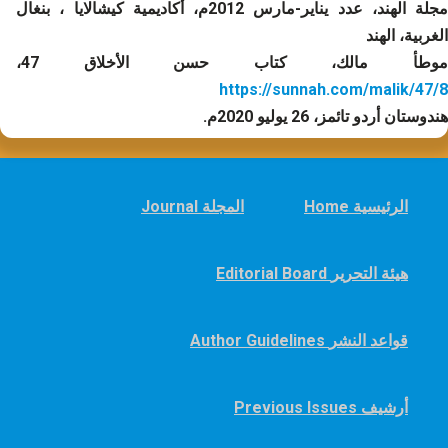
مجلة الهند، عدد يناير-مارس 2012م، أكاديمية كيشالايا ، بنغال
الغربية، الهند
موطأ مالك، كتاب حسن الأخلاق 47،
https://sunnah.com/malik/47/8
هندوستان أردو تائمز، 26 يوليو 2020م.
Home الرئيسية
Journal المجلة
Editorial Board هيئة التحرير
Author Guidelines قواعد النشر
Previous Issues أرشيف