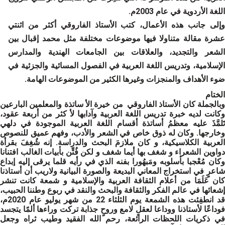
اللغة الأردوية في عام 2003م.
وإلى جانب هذه الأعمال، كتب الأستاذ الفاروقي أكثر من اثنتي
عشرة مقالة متناولا فيها موضوعات مختلفة مثل محمد إقبال بين
الشعر والتجديد، والعلاقات بين الجامعات الهندية والمدارس
الإسلامية، وتدريس اللغة العربية في الفصول المسائية والجزئية في
ضوء الأهداف والمنجزات وغيرها الكثير من الموضوعات الهامة.
الختام
وبالجملة كان الأستاذ الفاروقي من خيرة الأ ساتذة والمعلمين البارعين
وكانت لديه خبرة تدريس اللغة العربية وآدابها لأ كثر من أربعة عقود،
تَلمَّذَ عليه معظمُ أساتذة أقسام اللغة العربية الموجودة في دلهي
وخارجها. وكان له ذوق خاص في الشعر والأدب، وفهم عميق للنصوص
العربية الكلاسيكية، و كان ملازمَ البحث والدراسة. إنه شُغِفَ بقرأة
دواوين الشعراء و شغف بها أيما شغف و لكن فُتِّن بأبيات الغالب افتنانا
وكان مُعْجبا بأسلوبه ومَبهُورا بفنه الذي في رأيه قلما يرقى إليه إبداع
شاعرٍ في استخراج المعاني البديعة والصورة البيانية ولاريب أن أستاذنا
كان عَلَمَا من أعلام الثقافة العربية والإسلامية و شمعة كانت تنشر
إشعائها في عالم الفكر والثقافة والبحث والنقد في ربوع وطننا الحبيب،
قد انطفِئت هذه الشمعة يوم الثلثاء 22 من شهر يوليو عام 2020م،
فوداعًا لأستاذنا ووداعا لعقلٍ لامع وروحٍ جذابة تركت وراءها ألمًا يتجسد
في ذكريات اللحظات الرائعة، رحم الله الفقيد وطيب ثراه وجعل