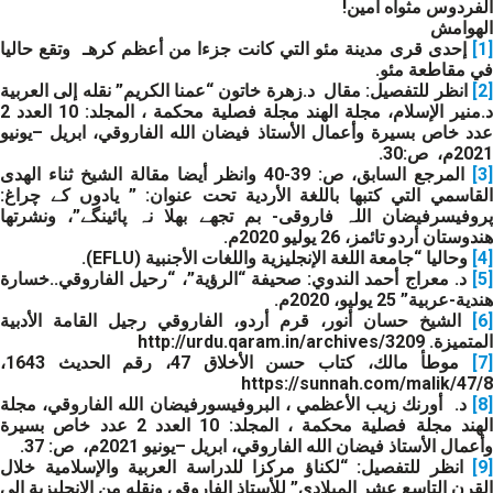
الفردوس مثواه آمين!
الهوامش
[1]
إحدى قرى مدينة مئو التي كانت جزءا من أعظم كرهـ وتقع حاليا
في مقاطعة مئو.
[2]
انظر للتفصيل: مقال د.زهرة خاتون “عمنا الكريم” نقله إلى العربية
د.منير الإسلام، مجلة الهند مجلة فصلية محكمة ، المجلد: 10 العدد 2
عدد خاص بسيرة وأعمال الأستاذ فيضان الله الفاروقي، ابريل –يونيو
2021م، ص:30.
[3]
المرجع السابق، ص: 39-40 وانظر أيضا مقالة الشيخ ثناء الهدى
القاسمي التي كتبها باللغة الأردية تحت عنوان: ” یادوں کے چراغ:
پروفیسرفيضان اللہ فاروقی- بم تجھے بھلا نہ پائینگے”، ونشرتها
هندوستان أردو تائمز، 26 يوليو 2020م.
[4]
وحاليا “جامعة اللغة الإنجليزية واللغات الأجنبية (EFLU).
[5]
د. معراج أحمد الندوي: صحيفة “الرؤية”، “رحيل الفاروقي..خسارة
هندية-عربية” 25 يوليو، 2020م.
[6]
الشيخ حسان أنور، قرم أردو، الفاروقي رجيل القامة الأدبية
المتميزة. http://urdu.qaram.in/archives/3209
[7]
موطأ مالك، كتاب حسن الأخلاق 47، رقم الحديث 1643،
https://sunnah.com/malik/47/8
[8]
د. أورنك زيب الأعظمي ، البروفيسورفيضان الله الفاروقي، مجلة
الهند مجلة فصلية محكمة ، المجلد: 10 العدد 2 عدد خاص بسيرة
وأعمال الأستاذ فيضان الله الفاروقي، ابريل –يونيو 2021م، ص: 37.
[9]
انظر للتفصيل: “لكناؤ مركزا للدراسة العربية والإسلامية خلال
القرن التاسع عشر الميلادي” للأستاذ الفاروقي ونقله من الإنجليزية إلى