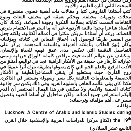
رمزا للتفاني في خدمة العلم وترويج القيم الإسلامية النبيلة.
المبحث الثاني: آثاره العلمية والأدبية:
كتب أستاذنا الفاروقي كتبا و مقالات ذات أهمية قصوى منشورة في
مجلات ودوريات مختلفة. وبحكم تعمقه في مختلف اللغات وتنوع
الثقافات اتسمت كتاباته بسلامة الفكرة وجودة الصياغة، وكذلك كان
الأستاذ شاعرا مجيدا باللغة الأردوية غير أنه ما استرعى الاهتمام بقرض
القصائد. ورغم أن أستاذنا لم يكن مكثرا في أعماله الكتابية، ولكنه جعل
من القصير طريقًا للوصول إلى أعماق المعاني في كتاباته ومؤلفاته
وكان يُبهرُ الطلاب بتأملاته العميقة وفلسفته المدهشة. وركّز على
التفاصيل الدقيقة التي تعكس مدى عمق فهمه للحياة والإنسان،
وتكشف عن عوالم كامنة حيث تتراقص كلماته كأوراق خريفية وتتبنى
عباراته كأزهار في حديقة من الأفكار الزاهية. نجد في تواليفه أمثلة من
الأدب الرفيع والعلم الجم التي كان يصوغها بطريقة تترك أثراً عميقاً في
روح القارئ، حيث يستطيع أن يتلقى المشاعرَاللطيفةَ و الأفكارَ
الحصيفةَ والمعلومات الدقيقة بكل يسر وسهولة وتستقر في الذاكرة.
هكذا كان يبني عالمه الخاص بأسلوبه الفريد وفي ذلك يكمن سر جاذبية
كتاباته العلمية والأدبية. ولا يمكنني في هذا المقال المختصر أن أقدم
إليكم استعراض جميع أعماله، ولكن سأحاول أن أسلط الضوء بتفصيل
يسير على أهم مؤلفاته وترجماته:
مؤلفاته:
Lucknow: A Centre of Arabic and Islamic Studies during
th
the 19
(لكناؤ مركزا للدراسات العربية والإسلامية خلال القرن
التاسع عشر الميلادي)