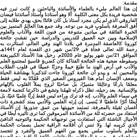
مقدمة:
إن هذا العالم مليء بالعلماء والأساتذة والباحثين و كانت تبرز فيه
شخصية فريدة بكل معنى الكلمة ألا وهو أستاذنا وأستاذ أساتذتنا فيضان
الفاروقي الذي لم يكن مجرد أستاذ بل كان قائدًا بحق، يهدي طلابه إلى
أفق المعرفة بأسلوبٍ فريد من نوعه. وقد جمع هذا العالِمُ المتميز بين
الخبرة الفائقة في ميادين متنوعة من فنون اللغة والآداب والعلوم
الإسلامية وبين حبه العميق للتدريس والدراسة. حين تفشت جائحة
كورونا كالعاصفة المدمرة في بلادنا الهند وفي العالم، استأثرت به
رحمة الله تعالى فجأة في 29/من شهر ذي القعدة لعام 1441هـ
الموافق 21/من شهر يوليو عام 2020م. رحيل هذا الأستاذ الكبيربغتة
وسقوطه ضحية هذه الجائحة الفتاكة كان كضربةٍ قاسيةٍ لمجتمع العلم
والأدب في أرض الهند ما طَبَعَ خيبةً وحزنًا عميقًا في قلوب الطلاب
والمحبين له. و يبدو أن جائحة كورونا جاءت لتذكيرنا بهشاشة الحياة
وضعف الإنسان أمام هذا الفيروس الصغير الذي فَقَدْنَا به ليس فقط
معلمًا بارعًا وعالِمًا متميزًا، بل صاحبًا لروح يملأ القلوب بالإلهام
والإنسانية. بعد رحيله، تظل ذكراه تلهمُنا وتشع في ذاكرتنا كنجمة لامعة
في سماء العلم والأدب. إنه قد ترك وراءه ليس فقط إرثًا عِلميًا غنيًا، بل
أيضًا أثرًا عاطفيًا لا يُنسى. إن إرثه العلمي والأدبي يمتد كشجرة ذات
أغصان ثقيلة بالمعرفة، تستمد حيويتها من عمق جذورها. إن الأستاذ
استفاد من حضرته ثلة من الأساتذة المرموقين كما ترى تأثيره أيضًا في
الأجيال الناشئة التي استفادت من توجيهاته الحكيمة والتوجيه الدافئ
الذي كرسه لها. ولا تنس أن أقلامه الراقية تحمل بصمات الحكمة
والعلم بأسلوب سلس يجمع بين الفهم العميق والتفرد و تتجسد
مساهماته في صورة المقالات والمؤلفات باللغة الراقية مع الجودة