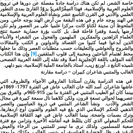
خاصة الشعر، لم تكن هناك دراسة جادة مفصلة عن دورها في ترويج
العلوم العربية والإسلامية، فهذا السِفْرُالفريدُ يزوّدُ القارئ بمدى التطور
العلمي والأدبي في القرن التاسع عشر ونشأة العلوم العربية والإسلامية
في الهند بوجه عام و في هذه البقعة من أرض الهند بوجه خاص. ومن
الملحوظ أن مدينة لكناؤ كانت مركزا علميا على مر العصور ولم تكن
أرضها يابسة وقفرا قاحلة قط، بل كانت بؤرة حضارية خصبة تنتج
العلماء الزاهدين والمفكرين الملهمين والفحول من الشعراء والأدباء
الذين أبدعوا فيما كتبوا من القصائد والدواوين و الكتب والمقالات
والشروح والحواشي والتعليقات حسب متطلبات العصر وذلك ما جعلها
حط اهتمام الباحثين ومحببة إلى قلوب المثقفين.
[9]
وإن هذا الكتاب
ألفه المؤلف باللغة الإنجليزية أصلا وقد نقله إلى اللغة العربية الفصحى
تلميذه النابغ د. أورنغ زيب، أستاذ بالجامعة الملية الإسلامية، بنيو دلهي.
الغالب
والمتنبي شاعران كبيران – دراسة مقارنة
في هذه الدراسة يقارن أستاذنا الفاروقي الأجواء والظروف التي
عاشها شاعران. أسد الله خان الغالب عاش في الفترة 1797- 1869م
بينما كان أبو الطيب المتنبي في الفترة ما بين 915-965م. والفرق بين
عصريهما لحوالي تسعة قرون، ولكن كلاهما نال سمعة كبيرة في مجال
الشعر والأدب. ونشأ الشاعر المتنبي في ذروة العباسيين والعصر
الذهبي للحكم الإسلامي الذي بلغ فيه العلوم والفنون أوج ازدهارها،
وترك بصمات واضحة، بينما الغالب عاش في عهد الثقافة الإسلامية
للحكم المغولي الذي كان يتلفّظ فيه أنفاسَه الأخيرة وتزامن مع فترة
صعبة للمسلمين. ولذلك نرى ما تيسر للمتنبي من الرخاء والعيش
الرغيد في ظل الحضارة العباسية، لم يتيسر للغالب. وكذلك ما يوجد