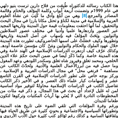
هذا الكتاب رسالته للدكتوراه طُبِعَت من فلاح دارين ترست بنيو دلهي
في عام 1999م وتضمنت أربعة أبواب وكلمة المؤلف والختام وقائمة
المصادر والمرجع.
[8]
وهي من أبلغ وأدق ما كُتِبَ عن نشأة العلوم
العربية والإسلامية في مدينة لكناؤ و تحتل مكانا بارزا في مجال البحث
والتحقيق، لما أنها احتفت بمعلومات قيمة حول المدينة وتاريخها المجيد
عبر العصور وازدهارها علميا وأدبيا في مختلف عصور السلاطين
والنوابين. وبَحَثَ المؤلفُ فيه بإسهاب عن أصل المدينة وتاريخها
وتطورها وكيف حَصَلَتْ على اسمها الحاضروكيف تطورت هذه المدينة
خلال عهود الملوك والحكام والنوابين ومَنْ كان مؤسسَ عاصمة أودهـ.
وكذلك عرّف كيف ازدهرت الدراسات الإسلامية في الهند عامة وفي
هذه المدينة خاصة. وكما ذَكَرَ أيضا في ضمن البحث حكمَ علاء الدين
الخلجي، ومحمد تغلق وفيروز شاه تغلق وسكندر اللودهي وعهد المغول
وما حصل فيه من أبرزالأعمال العلمية والأدبية. وتَحدّثَ الكاتب عن
مساهمة ” فرنغي محل” في مجال الدراسات العربية و الإسلامية ،
وركز بوجه خاص على تطور الدراسات الإسلامية في القرن التاسع
عشر و إسهامات كبار علماء ذلك العصر. و في الأخير ذكر الكاتب
تفاصيل الكتب في الدراسات الإسلامية محاولةً لتوفير مواد أساسية
لمن له غليل لإعداد أي بحث في هذا المجال، و ذكر فيه مئات من
المخطوطات النادرة التي لا يُعنَي بها أربابُ المكتبات وتركوها لتكون
طعاما للديدان.
ورغم وفرة المؤلفات التي تلقي الضوء على تاريخ هذه المدينة
وتطوراتها السياسية والاجتماعية و بحوثٍ كثيرة عن طريق الحياة فيها
وثقافتها السامية و كذلك رغم تَوَاجُدِ كتبٍ كثيرة حول الأدب الأردوي و