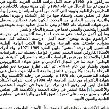
مباركفور عام 1965م حيث أكمل دراسة الكتب العربية للثانوية في
عامين، ثم شدَّ الرحالَ في عام 1967م إلى مدينة ديوبند للالتحاق بأم
المدارس دارالعلوم بديوبند التي كانت من أحلى أمنياته أن ينضم إليها،
ففاز في تحقيق بغيته، واستفاد فيها من كبار الأساتذة و مهرة التعليم
والتربية ودرس البخاري من المحدث الكبيرالشيخ فخرالدين وحصل
على شهادة الفضيلة عام 1968م وهي ما تمثل خطوة مهمة نحوتحقيق
التطور الشخصي والمضي قدما في مسيرة النجاح والتميز.
وما إن أكمل دراسته حتى سنحت له فرصة التدريس في مدرسة
“دارالعلوم مؤناث بهنجن” حيث أكمل دراسته الابتدائية قبل عدة
سنوات، فاستغل هذه الفرصة ودرّس هنا الكتب الهامة للطلبة
المنتسبين إلى درجة “منشي” مابين الفترة 1969-1971م. وقد أدرك
الأستاذ الفاروقي أهمية التعليم العصري فواصل تحصيله على الدراسات
العليا والاستفادة من فرص الجامعات الحديثة و انضم إلى “كلية شبلي
الوطني” حيث نما في المجال الأكاديمي و حقق شهادة البكالوريوس
بتفوق وامتياز في عام 1974م، ثم ألقى نظرة طموحة نحو تعليم
المرحلة ما بعد البكالوريوس فالتحق بجامعة الله آباد حيث حصل على
شهادة الماجستيرفي عام 1976 م واستمر في رحلته الأكاديمية ونال
شهادة الدكتوراه من نفس الجامعة عام 1984م تحت إشراف الأستاذ
الفاضل ايس ايم رفيق الذي ترك أثرا بعيدا في تكوينه الشخصي
والأكاديمي.
[3]
هكذا استمر في رحلته العلمية والأكاديمية التي تعكس
تفانيه و مدى حرصه على تحقيق التفوق العلمي والبراعة في المفاهيم
العلمية والفنون الأدبية.
ياته الأكاديمية ومحاضراته العلمية:
بدأ الأستاذ الفاروقي تدريسه