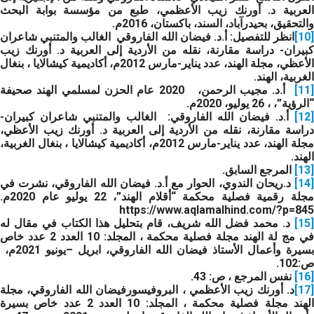
العربية د. أورنك زيب الأعظمي، طبع من مؤسسة بوابة البحث
والتحقيق، بحيدرآباد، السند، باكستان، 2016م.
[10]
انظر للتفصيل: أ.د. فيضان الله الفاروقي الغالب والمتنبي شاعران
كبيران- دراسة مقارنة، نقله من الأردية إلى العربية د. أورنك زيب
الأعظي، مجلة الهند، عدد يناير-مارس 2012م، أكاديمية كيشالايا ، بنغال
الغربية، الهند.
[11
أ.د. مجيب الرحمن، 2020 عام الحزن لمسلمي الهند صحيفة
“الرؤية”، ، 26 يوليو، 2020م.
[12]
أ.د. فيضان الله الفاروقي: الغالب والمتنبي شاعران كبيران-
دراسة مقارنة، نقله من الأردية إلى العربية د. أورنك زيب الأعظي،
مجلة الهند، عدد يناير-مارس 2012م، أكاديمية كيشالايا ، بنغال الغربية،
الهند.
[13]
المرجع السابق.
[14]
د.ريحان الندوي، الحوار مع أ.د. فيضان الله الفاروقي، نشرت في
مجلة رقمية فصلية محكمة “أقلام الهند”، 22 يوليو عام 2020م.
https://www.aqlamalhind.com/?p=845
[15]
د. محمد فضل الله شريف، قام بتحليل هذا الكتاب في مقال له
في مج لة الهند مجلة فصلية محكمة ، المجلد: 10 العدد 2 عدد خاص
بسيرة وأعمال الأستاذ فيضان الله الفاروقي، ابريل –يونيو 2021م،
ص:102.
[16]
نفس المرجع ، ص: 43.
[17]
د. أورنك زيب الأعظمي ، البروفيسورفيضان الله الفاروقي، مجلة
الهند مجلة فصلية محكمة ، المجلد: 10 العدد 2 عدد خاص بسيرة