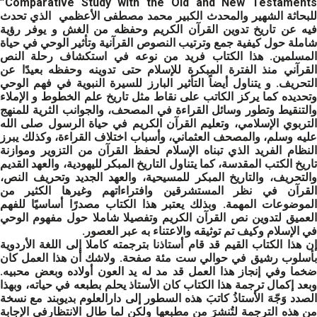
Comparative Study with the Old and New Testaments”
للبحاثة الشهير والمحدث الكبير محمد مصطفى الأعظمي الذي تحدث
فيه عن تاريخ تدوين القرآن الكريم وحفظه من الغش و يوفر رؤية
شاملة حول كيفية جمع وترتيب النصوص القرآنية وتأثير الوحي في حياة
المسلمين. هذا الكتاب فريد من نوعه في استكشاف رحلة النص
القرآني منذ الفترة المبكرة للإسلام حتى تدوينه وحفظه بعيدًا عن
التحريف. و يتناول أيضاً التأثير البارز للسيرة النبوية في فهم الوحي
وتحديده كما يركز الكاتب على نقاط مثل تاريخ علم الخطوط و الإملاء
والتنقيط وتطور وسائل القراءة في المصحف، والجوانب الثرية للمنهج
التربوي الإسلامي، وتعليم القرآن الكريم في حياة الرسول صلى الله
عليه وسلم، والمصحف العثماني، وأسباب اختلاف القراءة، وكذلك يبرز
النظام الفريد الذي تبناه الإسلام لحفظ القرآن من التزوير وموازنة
تاريخ الكتب المقدسة، كما يتناول التاريخ المبكر لليهودية، والعهد القديم
والتحريف، والتاريخ المبكر للمسيحية، والعهد الجديد وتحريف النص،
القرآن في نظر المستشرقين وافتراءاتهم وغيرها الكثير من
الموضوعات المهمة. وبذلك يعتبر هذا الكتاب مصدرًا أساسيًا للفهم
العميق لتدوين نص القرآن الكريم وتفصيلا شاملا حول مفهوم الوحي
في الإسلام وكيف تم توثيقه والاعتناء به عبر العصور.
إن هذا الكتاب القيم قد قام أستاذنا بترجمته كاملا إلى اللغة الأردوية
بأسلوب رشيق في حوالي ست مئة صفحة. ولاشك أن هذا العمل كان
ضخما وفي إنجاز هذا العمل قد مد له يد العون أولاده وبعض محبيه.
وبعد إكمال ترجمة هذا الكتاب كان الأستاذ يحلم بطبعه في حياته، وبهذا
الصدد وَجّهَ الأستاذُ كاتبَ هذه السطور إلى دارالعلوم بديوبند مع نسخة
من هذه الترجمة لتُنشرَ من مطبعها ولكن لما طال الانتظارفي الإجابة