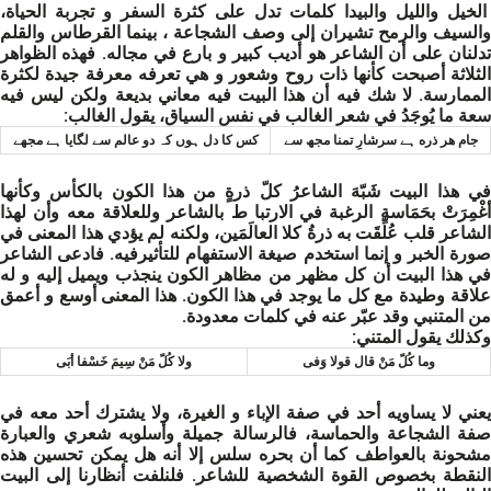
الخيل والليل والبيدا كلمات تدل على كثرة السفر و تجربة الحياة،
والسيف والرمح تشيران إلى وصف الشجاعة ، بينما القرطاس والقلم
تدلنان على أن الشاعر هو أديب كبير و بارع في مجاله. فهذه الظواهر
الثلاثة أصبحت كأنها ذات روح وشعور و هي تعرفه معرفة جيدة لكثرة
الممارسة. لا شك فيه أن هذا البيت فيه معاني بديعة ولكن ليس فيه
سعة ما يُوجَدُ في شعر الغالب في نفس السياق، يقول الغالب:
جام هر ذره ہے سرشارِ تمنا مجھ سے
كس كا دل ہوں کہ دو عالم سے لگایا ہے مجھے
في هذا البيت شَبّهَ الشاعرُ كلّ ذرةٍ من هذا الكون بالكأس وكأنها
أغْمِرَتْ بحَمَاسةِ الرغبة في الارتبا ط بالشاعر وللعلاقة معه وأن لهذا
الشاعر قلب عُلِّقَت به ذرةُ كلا العالَمَين، ولكنه لم يؤدي هذا المعنى في
صورة الخبر و إنما استخدم صيغة الاستفهام للتأثيرفيه. فادعى الشاعر
في هذا البيت أن كل مظهر من مظاهر الكون ينجذب ويميل إليه و له
علاقة وطيدة مع كل ما يوجد في هذا الكون. هذا المعنى أوسع و أعمق
من المتنبي وقد عبّر عنه في كلمات معدودة.
وكذلك يقول المتني:
وما كُلّ مَنْ قال قولا وَفى
ولا كُلّ مَنْ سِيمَ خَسْفا أبَى
يعني لا يساويه أحد في صفة الإباء و الغيرة، ولا يشترك أحد معه في
صفة الشجاعة والحماسة، فالرسالة جميلة وأسلوبه شعري والعبارة
مشحونة بالعواطف كما أن بحره سلس إلا أنه هل يمكن تحسين هذه
النقطة بخصوص القوة الشخصية للشاعر. فلنلفت أنظارنا إلى البيت