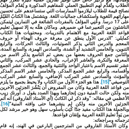
الطلاب وتُقدِّم لهم التطبيقَ العملي للمفاهيم المذكورة و يُقدّم المؤلفُ
نصائح قيمة للطلاب ليلازموا الممارسات التي ستساعدهم على تحسين
مهاراتهم اللغوية واستكشاف جماليات اللغة. ويتشتمل هذا الكتابُ القَيّمُ
على 17 درسا. وعُنِي المؤلفُ بالمفردات الشائعة في التمارين ليتمكن
الناشئون من التعبيرعما في ضميرهم. وماكان همُّه به إلا تسهيلُ تعليم
قواعد اللغة العربية مع الاهتمام بالتدريبات. ومحتويات هذا الكتاب
كمايلي: “الدرس الأول ينطق عن معرفة حروف الهجاء أو حروف
المعجم والدرس الثاني يذكر الصوتيات، والثالث الحركات، والرابع
التنوين، والخامس التشديد أو الشدة، والسادس الهمزة، والسابع المدة،
والثامن جمع الحروف بعضها من بعض، ثم التاسع يذكر الاسم من
المعرفة والنكرة، والعاشر الإعراب، والحادي عشر المركب، والثاني
عشر تقسيم الاسم باعتبار الواحد والتثنية والجمع، والثالث عشر الجمع
وأقسامه، والرابع عشر الجمع المذكر، والخامس عشر الاسم المذكر
والمؤنث والسادس عشر المركب الإضافي، والسابع عشر المركب
التوصيفي”
[15]
. هذا هو الجزء الأول من الكتاب ولا يحيط بجميع ما يلزم
من قواعد اللغة العربية وكان من المفروض أن يَنْشُرَ الجزئين الآخرين
منه ولكن حالت المنية دون إنجازهما وبهذا الصدد يقول د. أورنك زيب
الأعظمي في مقاله: “وقد ذكر لي الكاتبُ (أي الأستاذ الفاروقي) أنه أتم
الجزئين الآخرين منه ولكن لم ينشرهما حتى وافته المنية”
[16]
.
وبالجملة هذا الكتاب مفيد جدًا كُتِبَ بأسلوب سهل وهو خير مرشد لكل
من يَودُّ تعليمَ اللغة العربية وإتقان قواعدها.
ترجماته ومراجعاته:
وكان الأستاذ الفاروقي من المترجمين البارعين في الهند، إنه قام