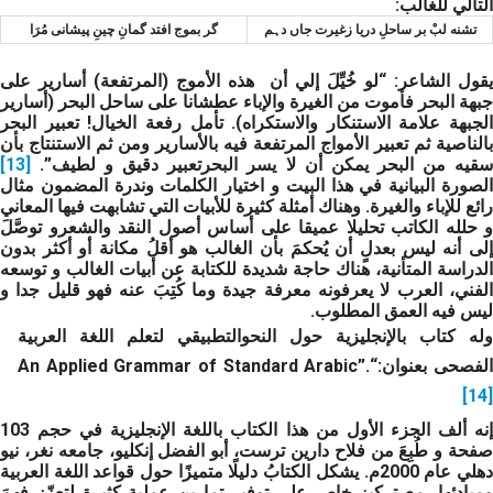
التالي للغالب:
تشنه لبْ بر ساحلِ دريا زغيرت جاں دہم
گر بموج افتد گمانِ چینِ پیشانی مُرَا
يقول الشاعر: “لو خُيِّلَ إلي أن هذه الأموج (المرتفعة) أسارير على
جبهة البحر فأموت من الغيرة والإباء عطشانا على ساحل البحر (أسارير
الجبهة علامة الاستنكار والاستكراه). تأمل رفعة الخيال! تعبير البحر
بالناصية ثم تعبير الأمواج المرتفعة فيه بالأسارير ومن ثم الاستنتاج بأن
سقيه من البحر يمكن أن لا يسر البحرتعبير دقيق و لطيف”.
[13]
الصورة البيانية في هذا البيت و اختيار الكلمات وندرة المضمون مثال
رائع للإباء والغيرة. وهناك أمثلة كثيرة للأبيات التي تشابهت فيها المعاني
و حلله الكاتب تحليلا عميقا على أساس أصول النقد والشعرو توصَّلَ
إلى أنه ليس بعدلٍ أن يُحكمَ بأن الغالب هو أقلُ مكانة أو أكثر بدون
الدراسة المتأنية، هناك حاجة شديدة للكتابة عن أبيات الغالب و توسعه
الفني، العرب لا يعرفونه معرفة جيدة وما كُتِبَ عنه فهو قليل جدا و
ليس فيه العمق المطلوب.
وله كتاب بالإنجليزية حول النحوالتطبيقي لتعلم اللغة العربية
لفصحى بعنوان:
“
An Applied Grammar of Standard Arabic”.
[14]
إ
نه ألف الجزء الأول من هذا الكتاب باللغة الإنجليزية في حجم 103
صفحة و طُبِعَ من فلاح دارين ترست، أبو الفضل إنكليو، جامعه نغر، نيو
دهلي عام 2000م. يشكل الكتابُ دليلًا متميزًا حول قواعد اللغة العربية
ومبادئها، مع تركيز خاص على توفير تمارين عملية كثيرة لتعزّز فهمَ