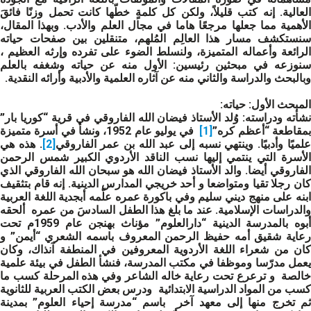
العالية. إنه كتب قليلاً، ولكن كل كلمةٍ خطّها كانت تحمل وزنًا فائقَ
الأهمية مما جعلها مرجعًا هاما في مجال العلم والأدب. وبهذا المقال،
سنستكشف مسار هذا العالِم المُلهم، متنقلين بين صفحات حياته
الرائعة وأعماله المتميزة، ولنسلط الضوء على تفرده وإرثه العظيم ،
سنوزعه في مبحثين رئيسين: الأول منه عن حياته وشغفه بالعلم
وبالبحث والدراسة والثاني منه عن آثاره العلمية والأدبية وأرائه النقدية.
المبحث الأول
: حياته:
شأته ودراسته:
وُلد الأستاذ فيضان الله الفاروقي في قرية “كوريا بار”
مقاطعة “أعظم كره”
[1]
في يوليو عام 1952، ونشأ في أسرة متميزة
لميًا وأدبيًا. وينتهي نسبه إلى عبد الله بن عمر الفاروقي
[2]
. هذه هي
الأسرة التي ينتمي إليها نسب الناقد الأردوي الكبير شمس الرحمن
الفاروقي أيضا. والد الأستاذ فيضان الله هو سبحان الله الفاروقي الذي
كان رجلا تقيا ومتواضعا و أحد خريجي المدارس الدينية. إنه قام بتثقيف
ابنه على منهج ديني سليم وفي باكورة عمره علّمه أبجدية اللغة العربية
والدراسات الإسلامية. عند ما بلغ هذا الطفل السادسَ من عمره ألحقه
أبوه بالمدرسة الدينية “دارالعلوم” مؤناث بهنجن عام 1959م تحت
رعاية شقيق أمه حفيظ الرحمن المعروف باسمه الشعري “أيمن” و
كان من شعراء اللغة الأردوية المعروفين في المنطفة آنذاك، وكان
يعمل مدرّسا وموظفا في مكتب المدرسة، فنشأ الطفل في بيئة علمية
خالصة و ترعرع تحت رعاية خاله الشاعر وفي هذه المرحلة كسب ما
كسب من المواد الدراسية الابتدائية ودرس بعض الكتب العربية للثانوية
ثم تخرج منها إلى معهد آخر باسم “مدرسة إحياء العلوم” بمدينة