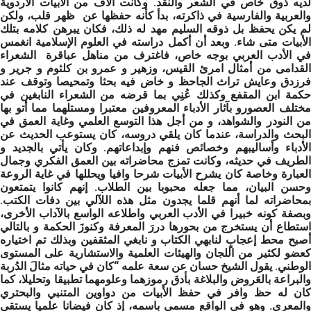
لديه ذوق خاص في الشعر والنقد. وكانت آلاف من الأبيات الأردوية
والعربية والفارسية في ذاكرته، بدأ كأنه حفظها عن ظهر قلب، ولكن
لم يكن يحفظ بل ذوقه السليم مهد له ذلك، فكان يبرهن كلامه بتلك
الأبيات متى شاء. وبعد أن أكمل دراسته في العلوم الإسلامية انغمس
في الأدب العربي بوجه خاص، فاغترف من مناهل عباقرة الشعراء
القدامى من أمثال امرئ القيس، وزهير و عمرو بن كلثوم و جرير و
فرزدق وعايش تراث الجاحظ و خاض فيه بحثا وتمحيصا وتوقف عند
حكمة ابن المقفع وكذلك عُنِي بما قرضه من الشعراء النابغين في
مختلف العصورو بآثار الأدباء المعروفين معتبرا ومستلهما مما أتو بها
من النودر والشواهد، و من أجل هذا التوسع العلمي وغاية العمق في
البحث والدراسة، عندما كان يلقي دروسه، كان يستوعب الحديث عن
الأدباء وأساليبهم وخصائص فنهم وإبداعاتهم. وكان يأتي بالجديد و
الطريف في حديثه، وكانت تمزج محاضراته بين العمق الفكري وجمال
العبارة وخاصة كان يشرح الأبيات شرحا وافيا ويحللها في غاية الروعة
وحسن البيان، مما جعله محبوبا بين الطلاب. إنهم كانوا يتمتعون
بمحاضراته لما أنهم قلما يجدون مثل هذه اللآلي بين دفات الكتب.
وبصفة كونه خبيرا في الأدب العربي واطلاعه الواسع بالآداب الأخرى،
استطاع أن يستخرج من بحورها دررَ المعرفة وكنوزَ الحكمة و بالتالي
أصبح محط إعجابٍ لنابهي الكتاب و نابغي المثقفين وبذلك تم اختياره
كعضو لكثير من اللجان والهيئات العلمية والاستشارية على المستوى
الوطني. يقول الشيخ حسان عن سعة علمه “كان في حياته مثالَ الدُربة
والبراعة بالعَروض والبلاغة بأدق رموزهما وعلومهما تطبيقا وتحليلا، كما
كان له حظ وافر في حفظ الأبيات من دواوين المتنبي والبحتري
والمعري. وهو في الواقع مسمى باسمه، إذ كان فيضانا علميا يستقي