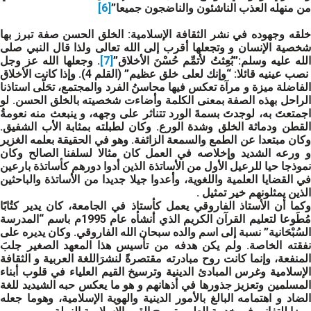
من منهله العذب الناشئون والناضجون جميعا”
[6]
لقه وجهوده في نشر الثقافة الإسلامية:
الخلق الحسن صفة تبرز بها
شخصية الإنسان و وتجعلها أقرب إلى الله تعالى ولذا قال النبي صلى
لله عليه وسلم:”بُعِثتُ لأتمِّم حُسْنَ الأخلاق”
[7]
. وجعلها الله عز وجل
نصب عينيه قائلا: “وإنك لعلى خلق عظيم” (القلم 4). وإذا كانت الأخلاق
الفاضلة ميزة و مرآة تعكس فيها محاسنُ الفرد والمجتمع، تحَلّى استاذنا
الراحل بهذه الصفة بمعنى الكلمة وأضاءت شخصيته بالخلق الحسن. لو
اجمتعتَ به، لوجدتَ بسمةَ الورد تتناثر على وجهه، و ينبعث منه نعومةُ
القطن ودماثة الخلق وشدة الورع. وكان لطبلته بمثابة الأب الشفيق.
وكان مبتعدا عن الطمع والسمعة الزائفة. وهو في الحقيقة بعلمه الغزير
و ورعه الشديد وإخلاصه في العمل كان مثالا لسلفنا الصالح وكان
نموذجا حيا للرعيل الأول من الأساتذة الذين أدوا دورهم كأساتذة بارعين
في القضايا العلمية واللغوية، وأعدوا جيلا جديدا من الأساتذة والباحثين
الذين يمثلونهم خير تمثيل .
وكما أن الأستاذ الفاروقي يعمل كأستاذ في الجامعة، كان يدير كتُابًا
مُطَوعا لتعليم القرآن الكريم الذي أنشأه عام 1995م باسم “المدرسة
السُبْحَانية” نسبة إلى اسم والده سبحان الله الفاروقي. وكان يديره على
نفقته الخاصة. ولم يكن هدفه من تأسيس هذا المعهد الصغير جلبَ
المنفعة، وإنما كانت روح مبادرته مقتصرةً لنشرَاللغة العربية و الثقافة
الإسلامية وغرس المبادئ الدينية وترسيخ القيم العلياء في قلوب أبناء
المسلمين وتعزيز جذورها في أذهانهم و هو ما يعكس حبه الشيديد للغة
الضاد و اهتمامه البالغ بالأمور الدينية والهوية الإسلامية، وهوما جعله