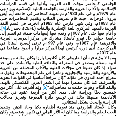
الجامعي كمحاضر مؤقت للغة العربية وآدابها في قسم الدراسات
الإسلامية والآداب العربية والفارسة بالجامعة الملية الإسلامية بنيو دلهي
عام 1979م و في عام 1980م تم تعيينه كمحاضر في جامعة أيم أيس
ببرودا، غوجرات، حيث قام بتدريس الطلاب وتقديم المحاضرات حتى
عام 1983م، وفي شهر مارس عام 1983م انخرط في قسم اللغة
لعربية بالمعهد المركزي للغة الإنجليزية واللغات (CEFL)، بحيدرآباد
[4]
،
و أقام فيها حتى عام 1987م وقدم فيها إسهامات قيمة، ثم انضم إلى
جامعة جواهر لال نهرو كأستاذ مشارك في مركز الدرسات العربية
والإفريقية عام 1987م، وفي عام 1997م ترقى ليصبح أستاذا في
المركزحيث أدى دوره كرئيس لهذا المركز مرارا و أصبح متقاعدا في
عام 2017م.
ومما لا مِرْية فيه أن الفاروقي كان أكاديميا بارزا وكان بمثابة موسوعة
أدبية متنقلة ومصدر حي للمعرفة والثقافة للطبة والأساتذة على حد
سواء، إذ كان ضليعا في مجالات العلوم والآداب المختلفة من العربية
والأردوية والفارسية والإنجليزية وماهرا في علم المخطوطات ويقول د.
معراج أحمد الندوي في مقاله “كان مرجَعاً أساسياً في القواعد النحوية
والصرفية، كما كان مصدراً مهماً في الشعر العربي الكلاسيكي بالهند،
النقد البنّاء، وهو ما حفلت به محاضراته.”
[5]
وقد أشرف على أكثر من
خمسين بحثًا ودراسة على مدى أكثر من أربعة عقود في حياته
الأكاديمية مسهمًا بذلك في توسيع دائرة المعرفة وتعزيز مجالات
الدراسة والبحث بشكل استثنائي.
وكان الأستاذ الفاروقي منذ نعومة أظفاره ذكيا وحاد الذهن وشديد
الحب للعلم والدراسة مما كان له الأثر الجلي في تكوين شخصيته وكان