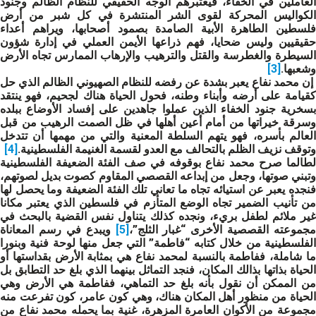
العاملين في الخفاء، فيعتبرهم الوجه الحقيقي للنظام الظالم وجنود
الكواليس المحركة لقوى الشر المنتشرة في كل شبر من أرض
فلسطين الطاهرة الأبية الصامدة بصمود أصحابها، ويراهم أعداء
حقيقيين وليس ضحايا، فهم ذراعها الأيمن العملي في إدارة شؤون
السيطرة والغطرسة والقتل والترهيب والإرهاب الممارس تجاه الأرض
وشعبها.
[3]
إن محمد نفاع يعبر بشدة عن رفضه للنظام الصهيوني الظالم الذي حل
كقيامة على أرضه وأبناء وطنه، فحول الحياة هناك لجحيم، فهو ينتقد
بسخرية جنود الخفاء الذين عملوا جاهدين على إفساد الأوضاع ببلده
وسرقة خيراتها من أمام أعين أهلها في ظل الصمت الرهيب من قبل
العالم بأسره، فهو يتهم السلطة المعنية والتي من مهمها أن تتدخل
وتوقف نزيف الظلم بالتحالف مع العدو لقسمة الغنيمة الفلسطينية.
[4]
لطالما صرح محمد نفاع بوقوفه في صف الفئة الضعيفة الفلسطينية
وتبني صوتها، وجعل من إبداعه القصصي المقاوم كصوت بديل لصوتهم،
فنجده يعبر عن استيائه تجاه ما تعاني تلك الفئة الضعيفة وما يحصل لها
من تأنيب الضمير تجاه الوضع المتأزم في فلسطين الذي يعتبر مكانا
غير ملائم لطفل بريء، ونجده كذلك يتناول نفس القضية بالبحث في
مجموعته القصصية الأخرى “غبار الثلج”،
[5]
ويبدع في رسم المعاناة
الفلسطينية من خلال كتابه “فاطمة” التي جعل منها لوحة فنية وبنورا
ما شاملة، ففاطمة بالنسبة لمحمد نفاع هي بمثابة الأرض بقداستها أو
الحياة بذاتها بذالك المكان، فنجد التماثل بينهما الذي بلغ حد التطابق بل
من الممكن أن نقول بأنه بلغ حد التماهي، ففاطمة هي الأرض وهي
الحياة من منظور أهل المكان هناك، وهي كون عامر، كون تفرعت منه
مجموعة من الأكوان العامرة المزهرة، غنية بما يحمله محمد نفاع من