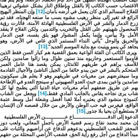
الاغتصاب حسب الكاتب إلا بالقتل وبإطلاق النار بشكل عشوائي ترهيبا
للفلاح المسالم الذي كان يعمل في أرضه بأمان،
[12]
وإن المنظر البهيج
الرائع قد تغير إلى منظر رهيب مشوه بسب ما صنعه الهجناه، فقد تم
زرع الدمار والشر في الأرض الفلسطينية الهادئة الآمنة، فأثارت رؤية
المحصول شهيتهم على القتل والتخريب والتدمير، ولكن الفلاح لا يفقد
الأمل ولا ييأس، وإنما يكمل المشوار فهو يثق بفسه، فمن الدمار
والحريق والوحل “يأتي النداء المستمر الذي غاص في الأرض، وهو
يجاهد كي ينمو وينبت مع بداية الموسم الجديد”.
[13]
ويرى الكاتب أن الفئة الواعية بعمق القضية هم كبار السن فقط الذين
قاوموا المستعمر وحاربوه منذ سنين طوال وما زالوا صامدين ولكن
للأسف يراهم في طريقهم للاندثار، يمكن يقصد هنا عامل العمر
المتحكم بالبشر في حين يبدو خائفا من الجيل الناشئ والأجيال القادمة
وما سيعترضهم من مغريات في طريقهم وهو لا يعلم هل سيكونون
صامدين واعين بمدى خبث العدو الصهيوني أو سينجح العدو في الإطاحة
بهم عن طريق ضعفهم أمام مغريات حياة الدنيا التي يطمح لها كل
اب يرى نجاحه يقاس بالجانب المادي فقط،
[14]
ويجعل من الشاب
كنموذج منشود الذي يعتبره أملا لغدا أفضل وشعلة أمل وسط عتمة
الواقع، فيغرس فيه حب الوطن والأرض من خلال قصصه لأن الإنسان
لا يستطيع أن يحيا بلا جذور.
[15]
الدعوة إلى الدفــــــــــــــــــــــاع عـــــــــــــن الأرض الفلسطينية
إن محمد محمد نفاع رسم قضية الأرض بأجمل المعاني، ولعب دور
المحفز للشعب الفلسطيني يدعوهم للدفاع عن أراضيهم والثبات على
مبدأ الدفاع من أجل رفع رأية الحق، فشعب الأراضي المحتلة من حقهم