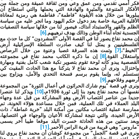
فكر أممي تقدمي ومن عمق وعي ومن ثقافة عميقة ومن جملة من
الأفكار المتنوعة والمثيرة والهادفة التي يحملها والتي استطاع أن
يبلورها من خلال هذه الأيقونة “فاطمة”، ففاطمة هي رمزية لمعاناة
الأقلية العربية خاصة بعد دخول حكم اليهود وما انجر عليه من سياسة
الظلم والقهر والاستبداد آنذاك، فيصور لنا من خلالها سياسة التصفيات
الجسدية تجاه أبناء الوطن وذالك بهدف ترهيبهم.
[6]
إن محمد نفاع يصور لنا في القصة الأولى “المشردون” كل ما حدث مع
الفلسطينيين و يمثل لنا كيف صادرت السلطة الإسرائيلية أرض
“الخيط”،
[7]
وتمت هذه السرقة غصبا وعنوة من خلال الرصاص
استغلال القوة.
[8]
إن ما ذكره الكاتب محمد نفاع في مجموعته
القصصية يبدو كأنه لوحة تقوم بتصوير نكبة شعب كامل بفنية ومهارة
واختزال، ونرى أن محمد نفاع لا يتركنا مع هذا الحادث المقيت كي
نستسلم له، وإنما يقوم برسم فسحة التحدي والأمل، ويزاوج بين
أرضهم وفلاحهم.
[9]
ونرى في قصة “يوم شارك الحراثون في أعمال الثورة” من المجموعة
فسها أن محمد نفاع يعود بنا إلى ثورة 1936م،
[10]
ويذكر لنا عنصرا
جديدا من عناصر اغتصاب الأرض وهو المشاركة من قبل عدة وجهاء
البلد العملاء في تلك العملية، فمن خلال مساعدة هؤلاء الخونة، تم
ممارسة عملية اغتصاب مكانين من أمكنة البلد “خربة غماطة”، ذات
الأرض الجيدة، والتي نتيجة لمشاركة الأعيان والوجهاء في اغتصابها،
وبعد سنتين من هذه الحادثة خسرت البلد موقعا طيبا آخر يسمى
“ماروس” وهي قريبة من قرية الراس الأحمر.
[11]
ونرى في قصة “الجمل” من مجموعة كوشان أن محمد نفاع يروي لنا
كيف اغتصب الهجناه السهل في أحد أيام الحصاد الرائعة، ولم يتم هذا