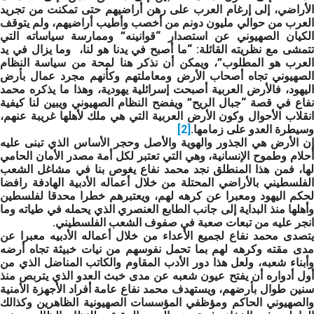
الأراضي، إلى إرغام العرب على رهن أراضيهم حتى تمكنت من تجريد
العرب من حوالي مليون دونم من أخصب وأطيب أراضيهم، ولم يتوقف
الكيان الصهيوني عن استصدار “قوانينه” وممارسة سياساته التي
تتمشى مع نظريته القائلة: “ما أصبح في يدنا هو لنا، وما يزال في يد
العرب هو المطلوب”، ويمكن أن نذكر هنا لمحة من سياسة النظام
الصهيوني تجاه أصحاب الأرض ومعاملتهم وكأنهم مجرد عمال بأرض
اليهود، فالأرض العربية أصبحت إسرائلية يهودية، وهذا ما يذكره محمد
نفاع في قصة “جبال الريح” ويفضح النظام الصهيوني ويبين لنا كيفية
انقلاب الأحوال وكون الأرض العربية التي هي ملك لأهلها غريبة عنهم،
وسيطرة العدو على زمامها.
[2]
إن الأرض هي الجذور والهوية والأصل وحجر الأساس الذي تبنى عليه
أحلام وطموح الإنسانية، وهي التي تعتبر لكل أمة مصدر الأمان الحامي
لها، فمن هذا المنطلق نجد محمد نفاع يغوص بنا في مشاغل الشعب
الفلسطيني بالأراضي المحتلة من خلال أعماله الأدبية الهادفة رافضا
لحكم اليهود ومعبرا عن كرهه لهم، ويعتبرهم خطرا محدقا لفلسطين
وأهلها منذ البداية إلى جانب الطابع العنصري الذي يحمله في طياته وما
انجر عليه من تبعات صعبة في صفوف الشعب الفلسطيني.
يتصدى محمد نفاع لجميع الأعداء من خلال أعماله الأدبيه معبرا عن
مدى مقته وكرهه لهم بما تحمل نفوسهم من نيات خبيثة تجاه أرضه
وأبناء شعبه، ولعل هذا دور الأدب المقاوم والكاتب المناضل الذي من
أول أدواره أن يفتح عيون شعبه عن مدى خبث العدو الذي يتربص منذ
سنين طوال بأرضهم، ويستهدف محمد نفاع عامة أفراد الأجهزة الأمنية
والصهيوني الحاكم ومؤظفي المؤسسات الصهيونية الظاهرين وكذالك