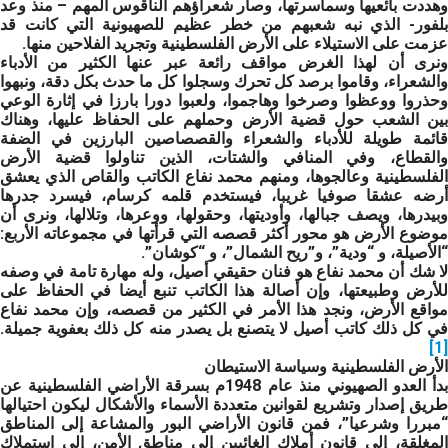
وهددت بائعيها وسماسرتها، وصار شعراؤهم الناقوس المهم – منذ وعد
بلفور- الذي نبه شعبهم من خطر عظيم للصهيونية التي كانت قد
عزمت على الاستيلاء على الأرض الفلسطينية وتجريد الفلاحين منها.
ونرى أن لهذا الغرض مواقف رائعة عبر عنها الكثير من الأدباء
والشعراء، وقاموا برصد كل تحرك وسجلوا كل ما حدث بكل دقة، ونبهوا
وحذروا ووعظوا وصرخوا وهاجموا، ولعبوا دورا بارزا في إثارة الوعي
بين الشعب حول قضية الأرض وحملهم على الحفاظ عليها، وهناك
قائمة طويلة للأدباء والشعراء والقصصاصين البارزين في الضفة
والقطاع، وفي المنافي والشتات، الذين تناولوا قضية الأرض
الفلسطينية وعالجوها، ومنهم محمد نفاع الكاتب والقاص الذي يعشق
أرضه عشقا صوفيا غريبا، فيستخدم قلمه كرسام، فيسرد جدرها
وبيدرها، ويصف جبالها، وأوديتها، وحقولها، ووعرها، وتلالها، ونرى أن
موضوع الأرض هو محور أكثر قصصه التي قرأتها في مجموعاته الأربع:
“الأصيلة، و “ودية”، و”ريح الشمال”، و “كوشان”.
لا شك أن محمد نفاع هو فنان حقيقي أصيل، وله مهارة تامة في وصفه
للأرض وطبيعتها، وإن أصالة هذا الكاتب تنبع أيضا في الحفاظ على
مواقع الأرض، ونجد هذا الأمر في الكثير من قصصه، وإن محمد نفاع
في كل ذلك كاتب أصيل لا يتصنع بل يصدر منه كل ذلك بعفوية جميلة.
[1]
الأرض الفلسطينية وسياسة الاستيطان
بدأ العدو الصهيوني منذ عام 1948م بسرقة الأراضي الفلسطينية عن
طريق إصدار وتشريع لقوانين متعددة الأسماء والأشكال ليكون احتيالها
“مبررا وشرعيا”، فمن قانون الأراضي البور والمشاعة إلى المناطق
المغلقة، إلى قانون أملاك الغائبين إلى مناطق الأمن، إلى استملاك