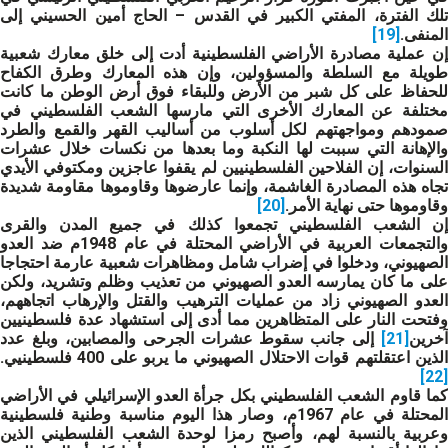
تلك الفترة، المفتي الكبير في القدس – الحاج أمين الحسيني إلى
المنفى.
[19]
إن عملية مصادرة الأراضي الفلسطينية أدت إلى خلق معارك شعبية
طويلة مع السلطة والمسؤولين، وإن هذه المعارك وطرق الكفاح
للحفاظ على كل شبر من الأرض وللبقاء فوق أرض الوطن ما كانت
مختلفة عن المعارك الأخرى التي مارسها الشعب الفلسطيني في
صمودهم ومواجهتهم لكل أسلوب من أساليب القهر والقمع والطرد
والإهانة التي سببت لها النكبة وما بعدها من نكسات خلال عشرات
السنوات، إن الفلاحين الفلسطينيين لم يقفوا عاجزين ومكتوفي الأيدي
تجاه هذه المصادرة الغاشمة، وإنما عارضوها وقاوموها مقاومة شديدة
وقاوموها حتى نهاية الأمر.
[20]
إن الشعب الفلسطيني تجمعوا كذلك في جميع المدن والقرى
والتجمعات العربية في الأراضي المحتلة في عام 1948م ضد العدو
الصهيوني، ودخلوا في إضراب شامل ومظاهرات شعبية عارمة احتجاجا
على ما كان يمارسه العدو الصهيوني من تعذيب وظلم وتشريد، ولكن
العدو الصهيوني زاد من عمليات الترهيب والقتل والإرهاب اتجاههم،
وفتحت النار على المتظاهرين مما أدى إلى استشهاد عدة فلسطينيين
آخرين
[21]
إلى جانب سقوط
عشرات الجرحى والمصابين، وبلغ عدد
لذين اعتقلتهم قوات الاحتلال الصهيوني ما يربو على
400
فلسطينيي.
[22]
كما قاوم الشعب الفلسطيني بكل جرأة العدو الإسرائيلي في الأراضي
المحتلة في عام 1967م، وصار هذا اليوم مناسبة وطنية فلسطينية
وعربية بالنسبة لهم، وأصبح رمزا لوحدة الشعب الفلسطيني الذين