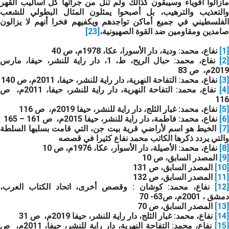
مازالوا أقوياء وسيبقون كذالك ولم تنل من جرأتها كل أساليب القهر
والتعذيب والترهيب، بل أصبحوا يمثلون المثال البطولي للشعب
الفلسطيني في جميع أماكن تواجدهم ويكفيهم فخرا أنهم لا يزالون
صامدين ومقاومين ضد القوة الصهيونية،
[23]
[1]
نفاع، محمد: ودية، دار الأسورا، عكا، 1978م، ص 40
[2
نفاع، محمد: حبال الريح، ط، 1، دار راية للنشر، حيفا، مارس
2019م، ص 83
[3]
نفاع، محمد: التفاحة النهرية، دار راية للنشر، حيفا، 2011م، ص 140
[4
نفاع، محمد: التفاحة النهرية، دار راية للنشر، حيفا، 2011م، ص
116
[5]
نفاع، محمد: غبار الثلج، دار راية للنشر، حيفا 2019م، ص 116
[6]
نفاع، محمد: فاطمة، دار راية للنشر، حيفا 2015م، ص 161 – 165
[7]
الخيط هو اسم لأراضي قرية بيت جن، التي قامت بسلبها السلطة
والتي يردد ذكرها الكاتب محمد نفاع كثيرا في قصصه
[8]
نفاع، محمد: الأصيلة، دار الأسوار، عكا، 1976م، ص 10
[9]
المصدر السابق، ص 10
[10]
المصدر السابق، ص 131
[11]
المصدر السابق، ص 132
[12]
نفاع، محمد: كوشان : وقصص أخرى، اتحاد الكتاب العرب،
دمشق ، 2001م، ص63- 70
[13]
المصدر السابق، ص 70
[14]
نفاع، محمد: غبار الثلج، دار راية للنشر، حيفا 2019م، ص 31
[15
نفاع، محمد: التفاحة النهرية، دار راية للنشر، حيفا، 2011م، ص