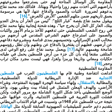
المقاومة بكل الوسائل المتاحة لهم حتى يسترجعوا مشروعيتهم
بأراضيهم التي أخذت منهم زورا واحتيالا وبهتانا، فلذالك نجد محمد نفاع
يدعوهم لضرورة الثبات والصمود والدفاع عنها، لأنها هي مرسومة
بعمق تاريخهم ضمن مثلهم الشعبي “الأرض كالعرض”.
[16]
ويقول محمد نفاع بقصة “غبار الثلج”: “ليس من العار أن يدخل العدو
بيتك، العار كل العار أن يخرج حيا”، وهذه شحنة إيجابية يبثها محمد نفاع
في روح الشعب الفلسطيني حتى تدفعهم للأخذ بزمام الأمور والثبات
والصمود على استرجاع حقهم الشرعي المقدس في أرضهم من
مخالب العدو الإسرائيلي، وتحسيسهم بمدى قداسة ومشروعية دفاعهم
عن أرضهم، فعليهم أن يفتخروا بالدفاع عن وطنهم وأن تظل رؤوسهم
امخة وهممهم عالية،
[17]
و
يعمل محمد نفاع على رفع الوعي لدى
المتلقى مقنعا إياه بأن كل جزء من أرض فلسطين يحمل في طياته
حكايات ومعاني وتاريخا ورمزا ولغزا، فهي ليست مجرد مكان تراب
وحجر.
[18]
المقاومة الفلسطينية
اندلعت انتفاضة وطنية قام بها
الفلسطينيون
العرب في
فلسطين
الانتدابية
ضد الإدارة البريطانية للدولة الفلسطينية،
المطالبة
بالاستقلال
، وإنهاء سياسة الهجرة اليهودية المفتوحة، وشراء
الأراضي، والهدف المعلن المتمثل في إنشاء بيت وطني يهود، وأخذ
الوضع الفلسطيني يأخذ شكل الثورة الشاملة مع مرور الوقت ولكن
فشلت الثورة العربية في فلسطين الانتدابية، وأثرت عواقبها على
نتيجة حرب فلسطين عام 1948م، وتسببت في قيام الانتداب البريطاني
بتقديم دعم حاسم للميليشيات الصهيونية السابقة للدولة مثل
الهاغانا
،
في حين أجبرت الثورة فرار الزعيم العربي الفلسطيني الرئيسي في