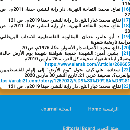
116
[16
نفاع، محمد: التفاحة النهرية، دار راية للنشر، حيفا، 2011م، ص
22
[17]
نفاع، محمد: غبار الثلج، دار راية للنشر، حيفا 2019م، ص 121
[18
نفاع، محمد: التفاحة النهرية، دار راية للنشر، حيفا، 2011م، ص
20
[19]
د. أبو عامر، عدنان: المقاومة الفلسطينية للانتداب البريطاني
دراسة تاريخية شفوية
[20]
نفاع، محمد: الأصيلة، دار الأسوار، عكا، 1976م، ص 70
[21
بشير، أمين: الشهيدة خديجة شواهنة شهيدة يوم الأرض خالدة
بضمائر ابناء شعبها، صحيفة كل العرب، 26 مارس 2010م
https://www.alarab.com/Article/269605
[22]
سعادة، علي:كيف تحول “يوم الأرض” إلى إلهام للفلسطينيين
والعرب؟، صحيفة عربي 21، تاريخ النشر 30 مارس 2020
ttps://arabi21.com/story/1257032/%D9%83%D9%8A%D9%81-
[23]
نفاع، محمد: غبار الثلج، دار راية للنشر، حيفا 2019م، ص 121
Home الرئيسية
Journal المجلة
Editorial Board هيئة التحرير