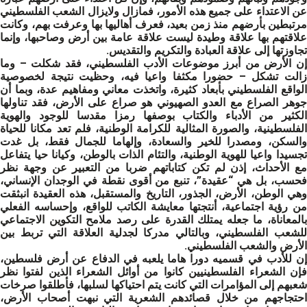
عن الاعتداء على جميع هذه الأمور، فمازال ولايزال الشعب الفلسطيني
مرتبطين بأرضهم منذ زمن بعيد، فعرف أهاليها بها وعرفت بهم، وكانت
علاقتهم بها علاقة وطيدة ليست علاقة عامة بين أرض وصاحبها، وإنما
تجاوزتها إلى علاقة العبادة والتكريم والتقديس.
إن الأرض من أبرز موضوعات الأدب الفلسطيني، فقد شكلت – وما
زالت تشكل – حضورا مكثفا واعيا فيه، وحظيت نتيجة لخصوصية
الواقع الفلسطيني بأبعاد كثيرة، واتخذت معاني ومفاهيم عدة، وبما أن
جوهر الصراع مع العدو الصهيوني هو صراع على الأرض، فقد تناولها
الكثير من الأدباء والكتاب بوصفها رمزا مقدسا للوجود والهوية
الفلسطينية، والصورة المثالية للكرامة الوطنية، فلم تعد مكانا للحياة
والسكن، ومصدرا للخير والسعادة، وإلهاما للجمال فقط، بل غدت
تجسيدا واعيا للهوية الوطنية، والتئام الذات بالوطن، وكيانا حيا يتفاعل
مع الأحداث، إذن لم تكن كتاباتهم ضربا من التعبير عن وجهة نظر
فحسب، بل هي “عقيدة”، تنبع من أقوى نقطة في الوجدان الإنساني،
وهي الوطن، الأرض، الجذور، التاريخ والمستقبل، هذه العقيدة انبثقت
من رؤية اجتماعية، أنتجتها معايشة الكاتب للواقع، وإحساسه الفعلي
بالمعاناة، ما جعله يمتلك القدرة على رصد ملامح التكوين الاجتماعي
للشعب الفلسطيني، وبالتالي مدركا لجدلية العلاقة التي تربط بين
الأرض والشعب الفلسطيني.
إن للأدب في قسميه دورا هاما يلعبه في الدفاع عن أرض فلسطين،
فإن الشعراء الفلسطينيين كانوا من أوائل الشعراء الذين لفتوا نظر
شعبهم إلى المؤامرات التي كانت يتم احتياكها لسلبها، فأطلقوا صرخات
احتجاجهم من خلال قصائدهم الشعرية التي نبهت أصحاب الأرض،