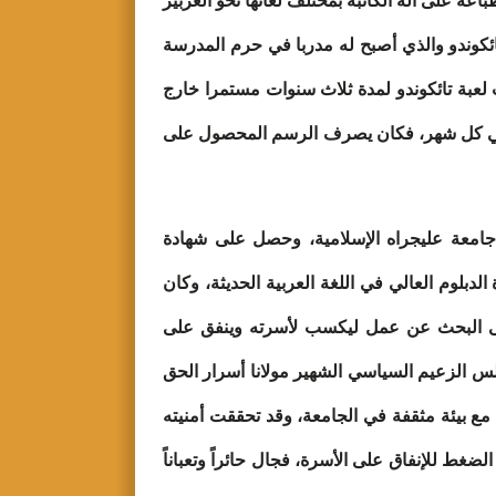
عة على آلة الكاتبة بمختلف لغاتها نحو العربير
فة إلى ذلك قام بتدرت لعبة تائكوندو والذي أصبح له مدربا في حرم المدرسة
لعبة تائكوندو لمدة ثلاث سنوات مستمرا خارج
لفجر والعصر كل يوم لساعة واحدة ويحصل منها على الرسم من المتدربين بقيمة 30 روبية في كل شهر، فكان يصرف الرسم المحصول على
 جامعة عليجراه الإسلامية، وحصل على شهادة
إسلامية في مادة الدبلوم العالي في اللغة العربية الحديثة، وكان
 إلى البحث عن عمل ليكسب لأسرته وينفق على
 الزعيم السياسي الشهير مولانا أسرار الحق
مع بيئة مثقفة في الجامعة، وقد تحققت أمنيته
لضغط للإنفاق على الأسرة، فجال حائراً وتعباناً