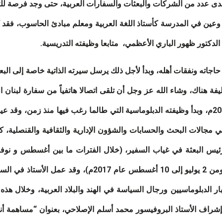
دى عدد من الشركات والبعثات والسفارات العربية، حتى وجد فرصة 
يمونا براتب شهري قدره 3000 روبية، وعين في المدرسة كأستاذ اللغة العربية ومعلم مبادئ 
دكتور ظهور الباري الأعظمي، متابعا وظيفته التدريسية.
اته ونفقات أهله، وبدأ لأجل ذلك يرسل سيرته الذاتية خاصة إلى البعث
ة هناك، وشاء الله عز وجل أن تلقى اتصالا هاتفياً من سفارة لبنان ا
فالتحق الأستاذ بالسفارة في 23 مارس عام 2001م، وبدأ وظيفته الدبلوماسية التي طالما رغب
ل في مجالات البحث والحسابات والشؤون الإدارية والثقافية والقنصلي
ر الدبلوماسيين ورجال السياسة في الهند والبلاد العربية، وخلال هذه
ت إشراف الأستاذ البروفيسور محمد أسلم الإصلاحي، بعنوان “مساهمة أ