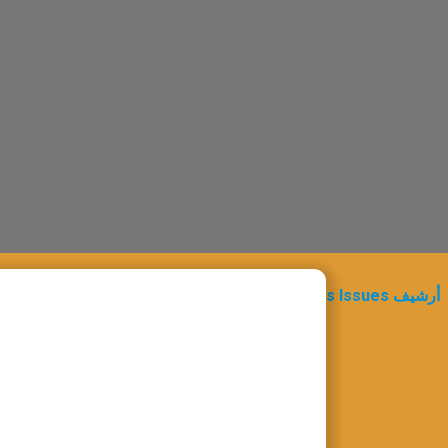
Naqeebul Hind نقيب الهند
About Journal عن المجلة
Advisory Board الهيئة الاستشارية
Previous Issues أرشيف
Contact Us اتصل بنا