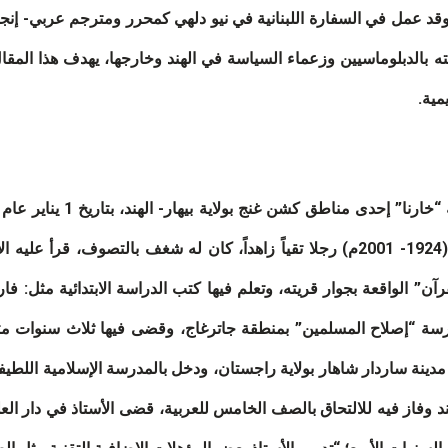
ته بالدبلوماسيين وزعماء السياسة في الهند وخارجها، يهدف هذا الم
مية.
الإسلام، فكان والده المرحوم محمد اسماعيل (1924- 2001م) رجلا تقياً زاهداً، كان له
رآن” الواقعة بجوار قريته، وتعلم فيها كتب الدراسة الابتدائية مثل: 
مدرسة “إصلاح المسلمين” بمنطقة جاترغاج، وقضى فيها ثلاث سنوات مت
ينة ساردار شاهار بولاية راجستان، ودخل بالمدرسة الإسلامية اللطيفية 