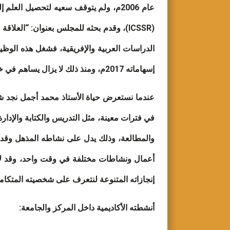
عام 2006م، ولم يتوقف سعيه لتحصيل ال
إسهاماته 2017م، ومنذ ذلك لا يزال يساهم في خدمة اللغة العلمية والأدبية المتميزة.
عندما نستعرض حياة الأستاذ محمد أجمل نجد ش
في فترات معينة، مثل التدريس والكتابة والإدار
والمطالعة، وذلك يدل على نشاطه المذهل وقدر
أعمال ونشاطات مختلفة في وقت واحد، وقد لاح
إنجازاته المتنوعة لنتعرف على شخصيته المتكام
أنشطته الأكاديمية داخل المركز والجامعة: