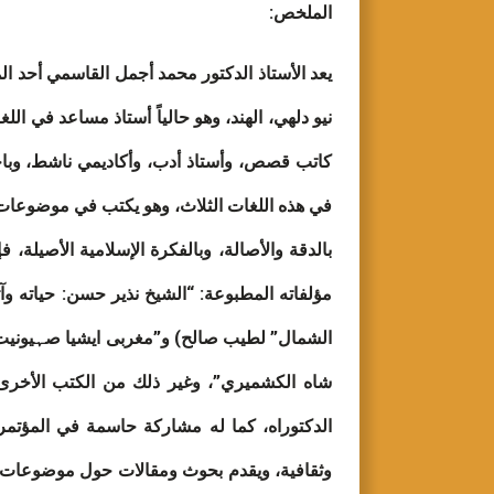
الملخص:
يعد الأستاذ الدكتور محمد أجمل القاسمي أحد الم
نيو دلهي، الهند، وهو حالياً أستاذ مساعد في الل
كاتب قصص، وأستاذ أدب، وأكاديمي ناشط، وباحث 
في هذه اللغات الثلاث، وهو يكتب في موضوعات عل
بالدقة والأصالة، وبالفكرة الإسلامية الأصيلة
مؤلفاته المطبوعة: “الشيخ نذير حسن: حياته وآثا
الشمال” لطيب صالح) و”مغربی ايشيا صہيونيت کے 
شاه الكشميري”، وغير ذلك من الكتب الأخرى،
الدكتوراه، كما له مشاركة حاسمة في المؤتمرا
وثقافية، ويقدم بحوث ومقالات حول موضوعات مخت