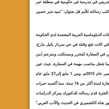
للتدريس في مدرسة غير حكومية في منطقة عبر
الحاسوب، فقد كتب رسالته للأيم فل بعنوان: “سيد نذير حسين
ات الدبلوماسية العربية المعتمدة لدى الحكومة
لتي كانت تقع وقتئذ في حي سردار باتيل مارغ،
 فيها منذ زمن، وقد عين في السفارة كمحرر ومستكتب ومترجم (من
ة، كما شغل مناصب مهمة في السفارة، حيث عين
عدة مرات مسؤولاً عن سفارة لبنان أو نائب رئيس البعثة في غياب السفير، (خلال الفترات ما بين أغسطس و نوفمبر عام 2015م، ومن 1 مايو إلى27 مايو عام
2016م، ومن 3 أبريل إلى 27 مايو عام 2017، ومن 2 يوليو إلى 10 أغسطس عام 2017م)، وقد عمل الأستاذ في السفارة لمدة أكثر من 16 سنة، مما أكسبه خبرات
 الفترة قدم رسالته للدكتوراه بمركز الدراسات
نور شاه الكشميري في الحديث والأدب العربي”