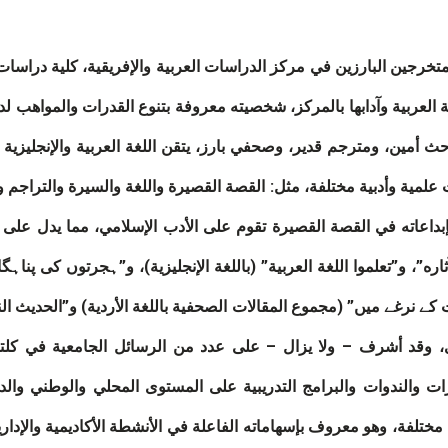
تخرجين البارزين في مركز الدراسات العربية والإفريقية، كلية دراسات 
غة العربية وآدابها بالمركز، شخصيته معروفة بتنوع القدرات والمواهب لد
أمين، ومترجم قدير، وصحفي بارز، يتقن اللغة العربية والإنجليزية و
مية وأدبية مختلفة، مثل: القصة القصيرة واللغة والسيرة والتراجم وال
، فإبداعاته في القصة القصيرة تقوم على الأدب الإسلامي، مما يدل عل
ره”، و”تعلموا اللغة العربية” (باللغة الإنجليزية)، و”ہجرتوں کی پناہگ
نرغے ميں” (مجموع المقالات الصحفية باللغة الأردية) و”الحديث النبو
 وقد أشرف – ولا يزال – على عدد من الرسائل الجامعية في كلتا ا
ت والندوات والبرامج التدريبية على المستوى المحلي والوطني والد
لفة، وهو معروف بإسهاماته الفاعلة في الأنشطة الأكاديمية والإدار