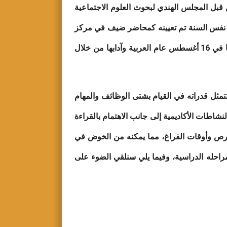
من قبل المجلس الهندي لبحوث العلوم الاجتماعية
مجلس بعنوان: “العلاقة الثقافية بين الهند والعالم العربي في عصر العولمة” عام 2011م، وفي نفس السنة تم تعيينه كمحاضر ضيف في مركز
الدراسات العربية والإفريقية، فشغل هذه الوظيفة التدريسية إلى أن التحق بالمركز كأستاذ مساعد للغة العربية وآدابها في 16 أغسطس عام العربية وآدابها من خلال
ثل قدراته في القيام بشتى الوظائف والمهام
شاطات الأكاديمية إلى جانب الاهتمام بالقراءة
فرص وأوقات الفراغ، مما يمكنه من الخوض في
احله الدراسية، وفيما يلي سنلقي الضوء على