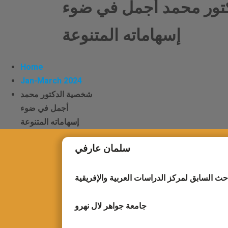
تور محمد أجمل في ضوء
إسهاماته المتنوعة
Home
Jan-March 2024
Editorial Board هيئة التحرير
شخصية الدكتور محمد
أجمل في ضوء
Author Guidelines قواعد النشر
إسهاماته المتنوعة
سلمان عارفي
احث السابق لمركز الدراسات العربية والإفريقية
جامعة جواهر لال نهرو