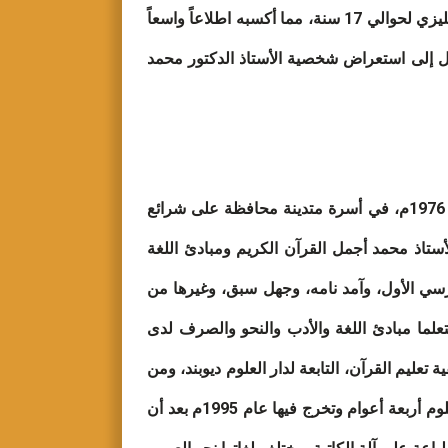
لعدد من الهيئات والمؤسسات العلمية والأدبية، وقد عمل في السفارة اللبنانية في نيو دلهي كمحرر ومترجم عربي- إنجليزي لحوالي 17 سنة، مما أكسبه اطلاعاً واسعاً
قال إلى استعراض شخصية الأستاذ الدكتور محمد
ولد الأستاذ الدكتور محمد أجمل القاسمي بقرية “خارنا” إحدى مناطق كشن غنج بولاية بيهار- الهند، بتاريخ 1 يناير عام 1976م، في أسرة متدينة محافظة على شرائع
 شغف بالتصوف، قرأ عليه الأستاذ محمد أجمل القرآن الكريم ومبادئ اللغة
فارسي الأول، وآمد نامه، وجهل سبق، وغيرها من
علما مبادئ اللغة والأدب والنحو والصرف لدى
تعليم القرآن، التابعة لدار العلوم ديوبند، ومن
هنا شارك في الامتحان للدخول بدار العلوم ديوبند وفاز فيه للالتحاق بالصف الخامس للعربية، قضى الأستاذ في دار العلوم أربعة أعوام وتخرج فيها عام 1995م بعد أن