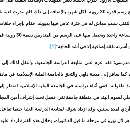
نوات الأربع؛ “تدرب الأستاذ بعض المؤهلات الإضافية التقنية مثل الطبا
والأردية والأنجليزية والهندية خارج المدرسة بدفع رسم قدره 30 روبية لكل شهر، بالإضا
التقني سبب معاش له في فترة عاش فيها بديوبند، فقام بإجراء حلقات 
حرم المدرسة بعد صلاة ا
 أسرته نفقة إضافية إلا في أشد الحاجة”
[1]
.
لمدرسي؛ فقد عزم على متابعة الدراسة الجامعية، وانتقل لذلك إلى
ماجستير في اللغة العربية وآدابها عام 1997م، كما سافر إلى مدينة دلهي والتحق بالجامعة الملية ال
منذ طفولته، ففي أثناء دراسته في الجامعة الملية الإسلامية اضطر
لي لعموم الهند في منطقة جامعة نغر، فعمل تحت إشراف أمين المجلس
لمدة سنتين، وقد ازداد شوقه لمتابعة الدراسة العليا حينما تفاعل 
اهر لال نهرو في مرحلة ما قبل الدكتوراه، وخلال هذه الفترة ازداد عليه ا