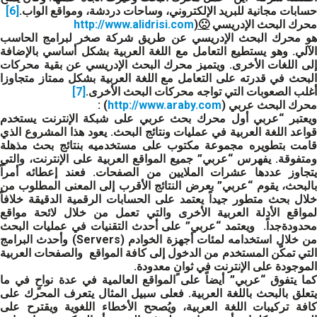
حسابات مجانية للبريد الإلكتروني، وساحات دردشة، ومواقع الواب.
[6]
محرك البحث الإدريسي
🙁
(
http://www.alidrisi.com
هو محرك البحث الإدريسي عن طريق شركة صخر لبرامج الحاسب
الآلي. وهو يستطيع التعامل مع اللغة العربية بشكل أساسي بالإضافة
إلى اللغات الأخرى. ويتميز محرك البحث الإدريسي عن بقية محركات
البحث في قدرته على التعامل مع اللغة العربية بشكل ممتاز متجاوزا
أغلب الصعوبات التي تواجه محركات البحث الأخرى.
[7]
محرك البحث عربي
(
http://www.araby.com
) :
ويعتبر “عربي أول محرك بحث عربي على شبكة الإنترنت يستخدم
قواعد اللغة العربية في عمليات ونتائج البحث. يعود هذا المشروع الذي
قامت بتطويره مجموعة مكتوب على مستخدميه بنتائج بحث مذهلة
ومتفوقة. يفهرس “عربي” جميع المواقع العربية على الإنترنت، والتي
يتجاوز عددها عشرات الملايين من الصفحات. فعند إعطائه أمراً
بالبحث، يقوم “عربي” بعرض النتائج الأقرب إلى المعنى المطلوب من
خلال بحث متطور جيداً يعتمد على الحسابات الرقمية الدقيقة خلافاً
لمواقع الأدلة العربية الأخرى والتي تعمل من خلال لائحة مواقع
محدودةجداً. ويعتمد “عربي” على أحدث التقنيات في عمليات البحث
من خلال استخدامه لمئات أجهزة الخوادم (Servers) وأحدث البرامج
التي تمكّن المستخدم من الدخول إلى كافة المواقع والصفحات العربية
الموجودة على الإنترنت في ثوانٍ معدودة.
كما يتفوق “عربي” أيضاً على المواقع العالمية في عدة نواحٍ في ما
يتعلق بالبحث باللغة العربية. فعلى سبيل المثال يتعرف المحرك على
كافة تركيبات اللغة العربية، ويُصحح الأخطاء اللغوية ويقترح على