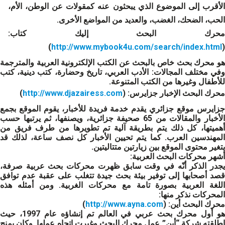
الأقرب إلى الموضوع الذي يبحثون عنه كمقولات عن الوطن، الأم،
الحب، الضحك، الغضب، والعديد من المواضع الأخرى.
محرك البحث إليك كتاب:
)
http://www.mybook4u.com/search/index.html
(
هو محرك بحث خاص بالبحث عن الكتب الإلكترونية العربية والمترجمة
وفي مختلف المجالات: الأدب العربي، تاريخ وحضارة، كتب دينية، كتب
للأطفال وغيرها من الكتب المتنوعة.
محرك البحث الإخبار جزايرس:
(
http://www.djazairess.com
)
جزايرس موقع جزائري يقدم خدمة فريدة للأخبار، يقوم الموقع بجمع
الأخبار والمقالات من 65 صحيفة جزائرية، ويصنفها، ثم يرتبها حسب
أهميتها، كل ذلك يتم بطريقة آلية تم تطويرها من طرف فريق من
المهندسين العرب. كما يتم تحيين الأخبار كل نصف ساعة، لذلك قد
يتغير محتوى الموقع بين زيارتين متتاليتين.
أشهر محركات البحث العربية:
يجدر الذكر أنّه في وقت سابق ظهرت محركات بحث عربية صرفة،
قصد أصحابها إلى توفير بيئة بحث جيدة تتغلب على عقبة عدم توافق
اللغة العربية بصورة تامة مع محركات الغربية. ومن أمثله هذه
المحركات نذكر منها:
محرك البحث أين:
(
http://www.ayna.com
)
هو أول محرك بحث عربي في العالم تم إنشاؤه عام 1997، حيث
اطلقته شركة “أين” عمل محرك البحث وغيرت اتجاه عملها. وكان يمنح