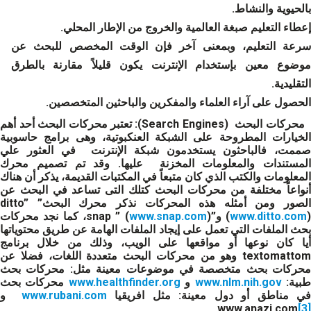
بالحيوية والنشاط.
إعطاء التعليم صبغة العالمية والخروج من الإطار المحلي.
سرعة التعليم، وبمعنى آخر فإن الوقت المخصص للبحث عن
موضوع معين بإستخدام الإنترنت يكون قليلاً مقارنة بالطرق
التقليدية.
الحصول على آراء العلماء والمفكرين والباحثين المتخصصين.
محركات البحث
(Search Engines)
:
تعتبر محركات البحث أحد أهم
الخيارات المطروحة على الشبكة العنكبوتية، وهى برامج حاسوبية
صممت، فالباحثون يستخدمون شبكة الإنترنت في العثور علي
المستندات والمعلومات المخزنة عليها. وقد تم تصميم محرك
المعلومات والكتب الذي كان متبعاً في المكتبات القديمة، يذكر أن هناك
أنواعاً مختلفة من محركات البحث كتلك التى تساعد في البحث عن
الصور ومن أمثله هذه المحركات نذكر محرك البحث” ditto”
 و”snap ” (
www.ditto.com
(
www.snap.com
)، كما نجد محركات
بحث الملفات التي تعمل على إيجاد الملفات الهامة عن طريق محتوياتها
أيا كان نوعها أو مواقعها على الويب، وذلك من خلال برنامج
textomattom وهو من محركات البحث متعددة اللغات، فضلا عن
محركات بحث متخصصة في موضوعات معينة مثل: محركات بحث
بية:
www.nlm.nih.gov
و
www.healthfinder.org
محركات بحث
ي مناطق أو دول معينة: مثل افريقيا
www.rubani.com
و
www.anazi.com
[3]