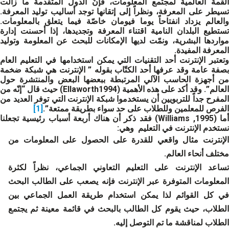
القمة العالمية لمجتمع المعلومات، فإنّ الدول المتقدمة ما زالت
تسيطر على المعرفة، ونظراً إلى إتقانها توجد أساليب توليد المعرفة.
والعالم يزداد انفتاحاً يوما فيومان خاصّة فيما يتعلق بالمعلومات.
تستطيع البلدان النامية اقتناء المعرفة وتجديدها، إذا أحسنت إدارة
مواردها البشرية، ونمّت لديها الإمكانات للبحث عن المعلومة وتوليد
المعرفة المفيدة.
وتعتبر الإنترنت أحد التقنيات التي يمكن استخدامها في التعليم العام
بصفة عامة وقد عرفها أحد الكتّاب بقوله ” الإنترنت هي شبكة ضخمة
من أجهزة الحاسب الآلي المرتبطة ببعضها البعض والمنتشرة حول
العالم”. وقد أكد على هذه الأهمية (Ellaworth1994) حيث قال “إنّه من
المفرح جداً للتربويين أن يستخدموا شبكة الإنترنت التي توفر العديد من
الفرص للمعلمين وللطلاب على حد سواء بطريقة ممتعة”.
[1]
أما (1995, Williams) فقد ذكر أن هناك أربعة أسباب رئيسية تجعلنا
نستخدم الإنترنت في التعليم وهي:
الإنترنت مثال واقعي للقدرة على الحصول على المعلومات من
مختلف أنحاء العالم.
تساعد الإنترنت على التعليم التعاوني الجماعي، نظراً لكثرة
المعلومات المتوفرة عبر الإنترنت فإنه يصعب على الطالب البحث
في كل القوائم لذا يمكن استخدام طريقة العمل الجماعي بين
الطلاب، حيث يقوم كل الطالب بالبحث في قائمة معينة ثم يجتمع
الطلاب لمناقشة ما تم التوصل إليه.