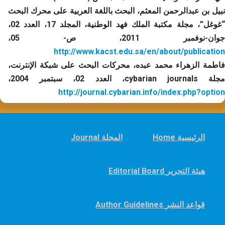
نبيل بن عبدالرحمن المعثم، البحث باللغة العربية على محرك البحث
“غوغل”، مجلة مكتبة الملك فهد الوطنية، المجلد 17، العدد 02،
وان-نوفمبر 2011، ص- 05،
http://www.kacst.edu.sa/en/about/publication
فاطمة الزهراء محمد عبده، محركات البحث على شبكة الإنترنت،
جلة cybarian journals، العدد 02، سبتمبر 2004،
http://journal.cybarian.info/index.php?option
Home الرئيسية
Journal المجلة
Editorial Board هيئة التحرير
Author Guidelines قواعد النشر