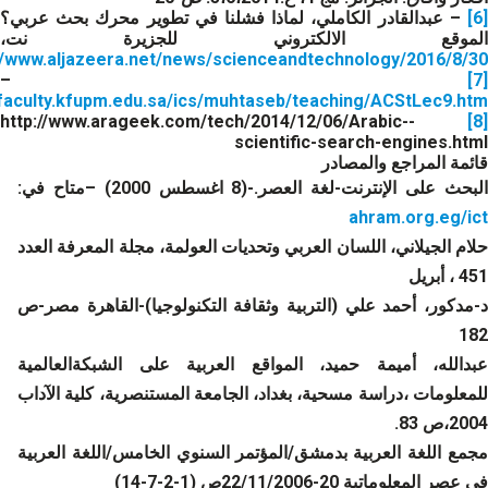
[6]
– عبدالقادر الكاملي، لماذا فشلنا في تطوير محرك بحث عربي؟
الموقع الالكتروني للجزيرة نت،
://www.aljazeera.net/news/scienceandtechnology/2016/8/30
–
[7]
/faculty.kfupm.edu.sa/ics/muhtaseb/teaching/ACStLec9.htm
-http://www.arageek.com/tech/2014/12/06/Arabic-
[8]
scientific-search-engines.html
قائمة المراجع والمصادر
لبحث على الإنترنت-لغة العصر.-(8 اغسطس 2000) –متاح في:
ahram.org.eg/ict
حلام الجيلاني، اللسان العربي وتحديات العولمة، مجلة المعرفة العدد
451 ، أبريل
د-مدكور، أحمد علي (التربية وثقافة التكنولوجيا)-القاهرة مصر-ص
182
عبدالله، أميمة حميد، المواقع العربية على الشبكةالعالمية
للمعلومات ،دراسة مسحية، بغداد، الجامعة المستنصرية، كلية الآداب
2004،ص 83.
مجمع اللغة العربية بدمشق/المؤتمر السنوي الخامس/اللغة العربية
في عصر المعلوماتية 20-22/11/2006ص (1-2-7-14)