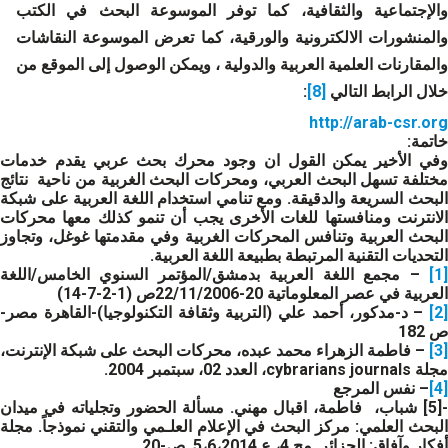
والإجتماعية والثقافية، كما توفر الموسوعة البحث في الكتب
والمنشورات الالكترونية والورقية، كما تعرض الموسوعة النقاشات
والمقارنات العلمية العربية والدولية ، ويمكن الوصول إلى الموقع من
خلال الرابط التالي
[8]
:
http://arab-csr.org
خاتمة:
وفي الأخير يمكن القول ان وجود محرك بحث عربي يقدم خدمات
مختلفة تسهل البحث العربي، ومحركات البحث الغربية من ناحية نتائج
البحث السريعة والدقيقة. ومع تنامي استخدام اللغة العربية على شبكة
الانترنت ومنافستها للغات الأخرى يجب أن تنمو كذلك معها محركات
البحث العربية وتنافس المحركات الغربية وفي مقدمتها غوغل، وتجاوز
التحديات التقنية المرتبطة بطبيعة اللغة العربية.
[1]
– مجمع اللغة العربية بدمشق/المؤتمر السنوي الخامس/اللغة
العربية في عصر المعلوماتية 20-22/11/2006ص (1-2-7-14)
[2]
– د-مدكور، أحمد علي (التربية وثقافة التكنولوجيا)-القاهرة مصر-
ص 182
[3]
– فاطمة الزهراء محمد عبده،
محركات البحث على شبكة الإنترنت
،
مجلة cybrarians journals، العدد 02، سبتمبر 2004.
[4]
– نفس المرجع
-[5] شباب، فاطمة، اقبال مهني. مسألة الحضور وتجلياته في ميدان
البحث العلمي: مركز البحث في الإعلام العلـمي والتقني نموذجاً. مجلة
أفكار وآفاق: الجزائر. مج 4، ع.5،6،2014. ص-20