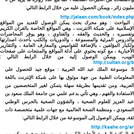
مليون زائر ، ويمكن الحصول عليه من خلال الرابط التالي:
http://jalaan.com/book/index.php
 البواحث
: وهو محرك بحث يمكن الوصول للعديد من المواقع
الإسلامية على شبكة الانترنت ، وهي المواقع الخاصة بالقرآن الكريم
وتفسيره ، والحديث والفقه ، والفتاوي ، وهو يوفر المحاضرات
والدروس المرئية والمسموعة ، والدوريات والكتب بأحدث اصدارتها
ولكبار المؤلفين ، بالإضافة للقواميس والمعارف العامة ، والتقارير
الأخبارية ، مع كونه يحتوي على أدلة المواقع والمنتجات على صفحات
الويب، ويمكن الوصول إليه من خلال الرابط التالي :
http://sultan.org/b
5
. موسوعة الملك عبد الله العربية
: موقع جيد للحصول على
المعلومات الطبية من جهة موثوق بها على شبكة الإنترنت باللغة
العربية، ومن تقديمها بطريقة سهلة يتمكن لغير المتخصصين من
الاستفادة والفهم ، وهي تأتي بدعم علمي من جامعة الملك سعود بن
عبد العزيز للعلوم الصحية ، والشؤون الصحية بالحرس الوطني
السعودي ، ومنظمة الصحة العالمية مع جهات علمية متخصصة ذات
ثقة، ويمكن الوصول إلى الموسوعة من خلال الرابط التالي:
http://kaahe.org/ar
. المكتبة الرقمية لأبحاث الكمبيوتر :
موسوعة ضخمة يمكن من