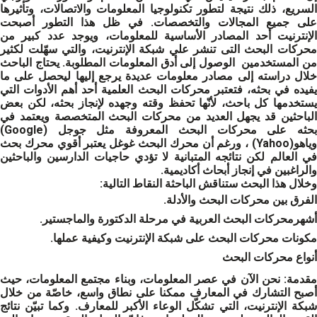
السريع، ذلك نتيجة لتطور تكنولوجيا المعلومات والاتصالات، وتأثيرها
على جميع المجالات والتخصصات. في ظل هذا التطور أصبحت
الإنترنيت أحد المصادر الأساسية للمعلومات، ويوجد عدد كبير من
محركات البحث التى تنشر علي شبكة الإنترنيت، والتي سهّلت لكثير
من المستخدمين الوصول إلى أدق المعلومات المطلوبة. يحتاج الباحث
خلال دراسته إلى مصادر معلومات عديدة يرجع إليها ليحصل على ما
يفيده في بحثه، فتعتبر محركات البحث العلمية أحد أهم الأدوات التي
يستخدمها كل باحث، لأنّها تحفظ وقته وجهده لإنجاز بحثه، لكن بعض
الباحثين قد يجهل العديد من محركات البحث المتخصصة ويعتمد في
بحثه على محركات البحث المعروفة مثل جوجل (Google)
وياهو(Yahoo) ، ورغم أن محرك البحث غوغل يعتبر أقوي محرك بحث
في العالم لكن نتائجه المتبانية لا تؤدي حاجيات الدارسين والباحثين
والراغبين في إنجاز أبحاث أكاديمية.
وخلال هذا البحث ستناقش الباحثة النقاط التالية:
الفرق بين محركات البحث والأدلة.
أشهرمحركات البحث العربية في مرحلة الدكتورة والماجستير.
مكونات محركات البحث على شبكة الإنترنيت وكيفية عملها.
أنواع محركات البحث
قدمة:
نحن الآن في عصر المعلومات، وبناء مجتمع المعلومات، حيث
أصبح التشارك في المعارف ممكنا على نطاق واسع، خاصّة من خلال
شبكة الإنترنيت، التي تشكّل الوعاء الأكبر للمعارف. وكما تبيّن نتائج