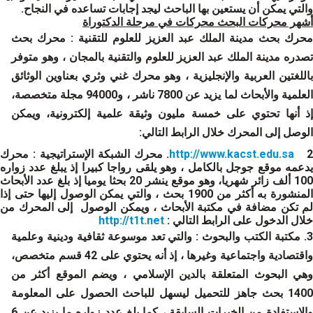
والتي يمكن أن يستعين بها الباحث ليجد إجابات تساعده في النجاح.
أشهر محركات البحث محركات في مرحلة الدكتوراة
محرك بحث مدينة الملك عبد العزيز للعلوم للتقنية
: محرك بحث
تصدره مدينة الملك عبد العزيز للعلوم والتقنية بالمجان ، وهو متوفر
باللغتين العربية والإنجليزية ، وهو محرك غني وثري بعناوين الوثائق
العلمية والأبحاث لما يزيد عن 7800 ناشر ، و94000 مجلة متخصصة،
إذ أنها تحتوي على خمسة مليون وثيقة علمية إلكترونية، ويمكن
الوصل إلى المحرك خلال الرابط التالي:
2
http://www.kacst.edu.sa
. محرك الشبكة الإستراتيجية :
محرك
يدعمه موقع جوجل بالكامل ، وهو يلقى رواجا كبيرا إذ يبلغ عدد زواره
100 ألف زائر شهريا، وهو موقع ينشر 20 بحثا يوميا إذ بلغ عدد الأبحاث
المنشورة به أكثر من 1900 بحث ، والتي يمكن الوصول إليها حتى إذا
لم تكن مضافة في مكتبة الأبحاث ، ويمكن الوصول إلى المحرك من
خلال الدخول على الرابط التالي :
http://t1t.net
. مكتبة الكتب والبحوث
: والتي تعد موسوعة ثقافية ودينية وعلمية
واقتصادية واجتماعية وغيرها ، إذ أنه يحتوي على 42 قسم متخصص،
وهي البحوث المتعلقة بالدين الإسلامي ، ويضم الموقع أكثر من
1400 بحث جاهز للتحميل ليسهل للباحث الحصول على المعلومة
والاستفادة من الخبرات السابقة ، كما بلغ عدد زواره ما يزيد عن 6