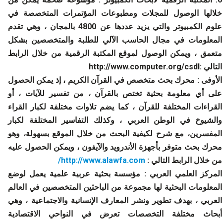
خلالها الوصول للمجلات ومطبوعات المؤتمرات المتخصصة في
علوم الكمبيوتر والتي يزيد عددها عن 4800 بالمجان ، وهي تقدم
المعلومات في مجال الحاسب الآلي للطلبة والمتخصصين بشكل
متعمق ، ويمكن الوصول لموقع المكتبة الرقمية من خلال الرابط
التالي :http://www.computer.org/csdl
لأوفى :
محرك بحث متخصص في القرآن الكريم ، إذ يمكن الحصول
على أي معلومة بحثية تختص بالقرآن ، من تفسير للآيات ، أو
القراءات المختلفة للقرآن ، كما يضم تلاوات مختلفة لكبار القراء
والشيوخ في الوطن العربي ، وكذلك التفاسير المختلفة لكبار
المفسرين، مع شرح لكيفية البحث من خلال الموقع بسهولة، وهو
محرك بحث متوفر بأجهزة الأندرويد والآيفون ، ويمكن الحصول عليه
من خلال الرابط التالي :
http://www.alawfa.com/
لمركز العلمي العربي :
مؤسسة بحثية عربية علمية يعمل لوضع
المعلومات البحثية لها مجموعة من الباحثين المتخصصين في العالم
العربي ، بهدف تطوير ونشر المعارف الإنسانية والاجتماعية ، وهي
أبحاث مختلفة التخصصات تعرض في النواحي الاقتصادية