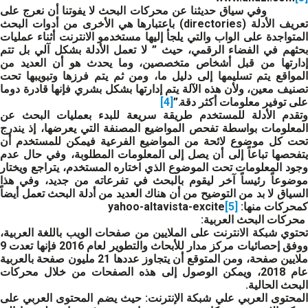
وفي سياق حديثنا عن محركات البحث لا يفوتنا أن نعرج على
تعريف الأدلة (directories) باعتبارها هي الأخرى من أدوات البحث
المتواجدة على الواب والتي يلجأ إليها مستخدمو الانترنت أثناء عمليات
بحثهم في الفضاء الرقمي، حيث ” لا تعمل الأدلة بشكل آلي بل تتم
إدارتها من قبل أشخاص متخصصين، وما يحدث هو أن العديد من
المواقع يتم تسليمها إلى دليل ما، ومن ثم يتم فرزها وتبويبها تحت
تصنيف معين، ولأن هذه الآلة يتم إدارتها بشكل بشري فإنها قادرة دوما
على توفير معلومات أكثر دقة.”
[4]
وتقدم الأدلة للمستخدم طريقة سريعة للبدء بعمليات البحث عن
المعلومات بواسطة تفحص المواضيع المصنفة التي يعرضها، إذ يندرج
تحت كل موضوع لائحة من المواضيع الفرعية فيمكن للمستخدم أن
يتفحصها تباعاً إلى أن يصل إلى المعلومات المطلوبة، وفي حال عدم
وجود المعلومات تحت الموضوع الذي اختاره المستخدم، يتراجع ويختار
موضوعاً رئيساً آخر ليقوم بالبحث في تفرعاته من جديد، وفي هذا
السياق لا بد من التوضيح من أن هناك العديد من أدلة البحث تعمل أيضاً
كمحركات منها:
[5]
yahoo-altavista-excite
محركات البحث العربية
:
تحتوي شبكة الانترنت على الملايين من صفحات الويب باللغة العربية،
ووفق إحصائيات مركز مدار للأبحاث والتطوير لعام 2016 فإنها تعدت 9
ملايين صفحة، ومن المتوقع أن يتجاوز عددها 21 مليون صفحة بالعربية
عام 2018، ويمكن الوصول إلى هذه الصفحات من خلال محركات
البحث الحالية.
لمحتوى العربي علي شبكة الإنترنت
: حيث يضم المحتوى العربي على