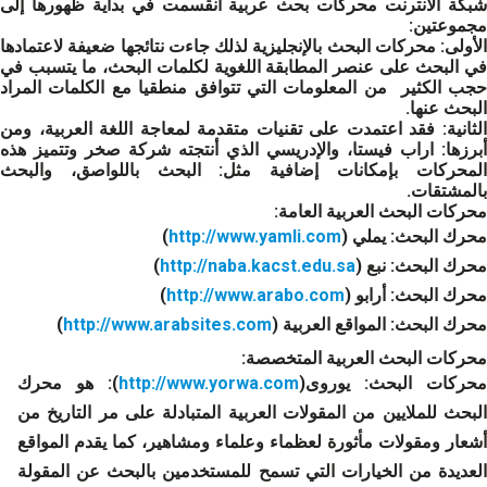
شبكة الانترنت محركات بحث عربية انقسمت في بداية ظهورها إلى
مجموعتين:
الأولى: محركات البحث بالإنجليزية لذلك جاءت نتائجها ضعيفة لاعتمادها
في البحث على عنصر المطابقة اللغوية لكلمات البحث، ما يتسبب في
حجب الكثير من المعلومات التي تتوافق منطقيا مع الكلمات المراد
البحث عنها.
الثانية: فقد اعتمدت على تقنيات متقدمة لمعاجة اللغة العربية، ومن
أبرزها: اراب فيستا، والإدريسي الذي أنتجته شركة صخر وتتميز هذه
المحركات بإمكانات إضافية مثل: البحث باللواصق، والبحث
بالمشتقات.
محركات البحث العربية العامة:
محرك البحث: يملي (
http://www.yamli.com
)
محرك البحث: نبع (
http://naba.kacst.edu.sa
)
محرك البحث: أرابو (
http://www.arabo.com
)
محرك البحث: المواقع العربية (
http://www.arabsites.com
)
محركات البحث العربية المتخصصة:
محركات البحث: يوروى(
http://www.yorwa.com
): هو محرك
البحث للملايين من المقولات العربية المتبادلة على مر التاريخ من
أشعار ومقولات مأثورة لعظماء وعلماء ومشاهير، كما يقدم المواقع
العديدة من الخيارات التي تسمح للمستخدمين بالبحث عن المقولة