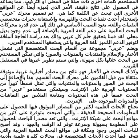
المستخدم كلمات أخرى ذات صلة في المعنى أو التركيب. مما يساعد
في الحصول على نتائج دقيقة، الأمر الذي يُميزه أيضاً عن المواقع
الأخرى التي تبحث عن الكلمة كما هي. تم تصميم محرك “عربي”
بإستخدام أحدث تقنيات البحث والفهرسة والاستعانة بخبرات متخصصي
التقنيات واللغة، يعود السبب الأساسي في ذلك إلى عدم قدرة محركات
البحث العالمية على دعم اللغة العربية بالإضافة إلى عدم وجود بديل
محلي. لقد قمنا بتحقيق حلم كل عربي وذلك بعد دراسة الحاجة الملحّة
لتوفير الدعم المُميز للغة العربية والتي يستحقها المستخدم العريي.
ويضم “عربي” مجموعة من أقسام البحث المتخصصة التي تشمل
الأخبار والإسلام والمنتديات والمدونات والصور؛ والتي تمكّن المستخدم
من البحث خلالها بكل سهولة، والتي سيتم تطوير غيرها في المستقبل
القريب.
وكذلك البحث في الأخبار فهو نتائج من مصادر أخبارية عربية موثوقة
منتقاة من قبل القائمين على محرك البحث أنفسهم. هذا بالإضافة إلى
البحث في الصور والمدوّنات والمنتديات والتي تمثل قسطاً كبيراً من
المحتويات العربية على الإنترنت. وسيتمكن مستخدمو “عربي” من
البحث عميقاً في هذه المحتويات ومتابعة الملايين من النقاشات
والمدونات الموجودة على الإنترنت.
تحتاج الأبحاث العلمية لكثير من المصادر الموثوق فيها للحصول على
المعلومات الصحيحة الدقيقة ، والتي أصبحت متوفرة على كثير من
مواقع البحث على شبكة الإنترنت ، والتي تعد مصدرا للباحث للحصول
على المعلومة بسهولة وسرعة توفر له الوقت والجهد ، وقد أصبح
للباحث العربي وجود ومكانة في مواقع البحث العلمية العربية والتي
تتوفر فيها أحدث الأبحاث المتخصصة في مجالات كثيرة علمية وأدبية