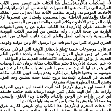
3- المحكمات
(بالأردية):يشمل هذا الكتاب على تفسير بعض الآيات
القرآنية التي تراكمت عليها التفسيرات الباطلة من أثر الإسرائيليات أو
الأحاديث الموضوعة، وغيرت مفاهيم الآيات مما أدت إلى نشر العقائد
الباطلة والمفاهيم الخاطئة بين المسلمين، واستدل في تفسيرها أولا
بآيات القرآن ثم الأحاديث وكلام العرب والمتقدمين من المفسرين.
- فلسفة القرآن
(بالأردية)
:
هذا الكتاب عبارة عن رد بعض الشبهات
الواردة في صحة القرآن، وأنه مقتبس من أساطير الكتب اليهودية
والمسيحية وأنه يخالف العقل والعلم الجديد، فأثبت المؤلف من النص
العبري للتوراة كثيرا من النبوءات عن الرسول ﷺ وعن مولده وقومه،
ثم تناول موضوعات علمية تتعلق بالحقائق الكونية التي لم تكن مدركة
للبشر في زمن نزول القرآن ولا توجد مسألة واحدة تناقض العلم
الحديث بل يوافق القرآن معطيات الاكتشافات الحديثة تمام الموافقة.
- علم الحديث
(بالأردية)
:
يعتبر هذاالكتاب بمثابة برهان على الهجمات
التي يتعرض لها الحديث من بعض الناس لشبهات طارئة لم تجد في
نفوسهم ما يدفعها فلجأوا إلى إنكاره وهدم بنيانه، فيبين الكتاب مكانة
الحديث في المصارد الإسلامية بروح علمية حيث يستبين وجه الحق،
وتتضح السنة المطهرة بيضاء مشرقة.
- فلسفة ابن عربي
(بالأردية)
:
لقد أثرت فلسفة ابن عربي الصوفية
وآراءه على أهل الهند بشكل كبير، فهذه الرسالة تقدم خلاصة فلسفة
ابن عربي وآراءه عن الوجود والفناء، والأفلاك وبدء الخلق، والسحر،
وعصمة الأنبياء وغيرها منتقيا من كتبه، وتحليلها تحيلا نقديا.
- بدعات المحرم
(بالأردية)
:
هذا الكتاب بيان تاريخي لكارثة تفرق
المسلمين بين السنة والشيعة في القرن الرابع الهجري مع زوال الدولة