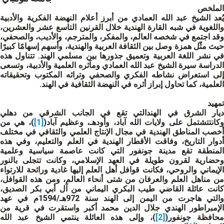
الملخص
يُعد الشيخ عبد الله العمادي من أبرز أعلام النهضة الفكرية والأدبية
واللغوية في شبه القارة الهندية خلال القرنين التاسع عشر والعشرين،
وقد اجتمع في شخصه العالم، والمفكر، والمترجم، والأديب، والصحفي،
حيث مثّل همزة وصل بين الثقافة العربية والهندية، وأسهم إسهامًا كبيرًا
في نشر اللغة العربية وتعميق جذورها بين مسلمي الهند. تتناول هذه
الدراسة سيرة الشيخ عبد الله العمادي ومآثره العلمية والأدبية، وتسعى
إلى استعراض نشاطه الفكري والصحفي وتراثه المكتوب وتحقيقاته
العلمية، كما تحاول إبراز أثره في النهضة الثقافية في الهند.
تمهيد
ديار الشرق في الهندالتي تقع في الجانب الشرقي من دهلي
كانتتشتمل على ولايات الله آباد، وأودهـ، وعظيم آباد(
[1]
)، هي من
أخصب المناطق الهندية في مجال الإنتاج العلمي والثقافي في مختلف
أدوار التاريخ، وفاقت الأقطار الهندية في العلم والتعليم، وفي هذه
المنطقة تقع مدينة جونفور التي كانت عاصمة سياسية وعلمية
وحضارية لقرون طويلة في العهد الإسلامي، وكانت تتجلى بالنور
الإيماني والروحي، فكانت قوافل أهل العلم إليها غادية ورائحة للارتواء
من مناهل العلم والعرفان من شتى أنحاء العالم، ومن هذه القوافل،
كانت عائلة القاضي طيب البكري اليماني من آل أبي بكر الصديق،
والتي هاجرت من اليمن إلى الهند سنة 972هـ/1594م في عهد
الإمبراطور الهندي جلال الدين محمد أكبر واستقرت في قرية من
محافظة جونفور(
[2]
)، وإلى هذه العائلة ينتمي الشيخ عبد الله