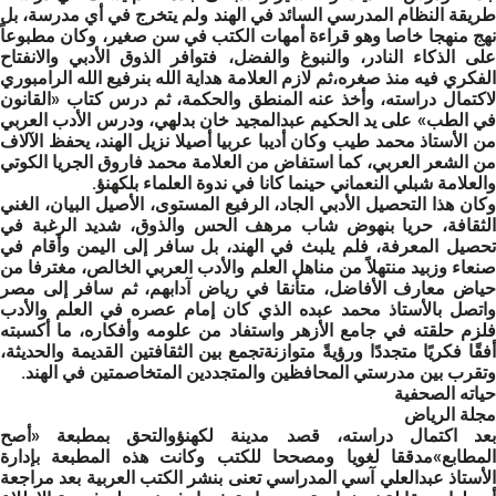
طريقة النظام المدرسي السائد في الهند ولم يتخرج في أي مدرسة، بل
نهج منهجا خاصا وهو قراءة أمهات الكتب في سن صغير، وكان مطبوعاً
على الذكاء النادر، والنبوغ والفضل، فتوافر الذوق الأدبي والانفتاح
الفكري فيه منذ صغره،ثم لازم العلامة هداية الله بنرفيع الله الرامبوري
لاكتمال دراسته، وأخذ عنه المنطق والحكمة، ثم درس كتاب «القانون
في الطب» على يد الحكيم عبدالمجيد خان بدلهي، ودرس الأدب العربي
من الأستاذ محمد طيب وكان أديبا عربيا أصيلا نزيل الهند، يحفظ الآلاف
من الشعر العربي، كما استفاض من العلامة محمد فاروق الجريا الكوتي
والعلامة شبلي النعماني حينما كانا في ندوة العلماء بلكهنؤ.
وكان هذا التحصيل الأدبي الجاد، الرفيع المستوى، الأصيل البيان، الغني
الثقافة، حريا بنهوض شاب مرهف الحس والذوق، شديد الرغبة في
تحصيل المعرفة، فلم يلبث في الهند، بل سافر إلى اليمن وأقام في
صنعاء وزبيد منتهلاً من مناهل العلم والأدب العربي الخالص، مغترفا من
حياض معارف الأفاضل، متأنقا في رياض آدابهم، ثم سافر إلى مصر
واتصل بالأستاذ محمد عبده الذي كان إمام عصره في العلم والأدب
فلزم حلقته في جامع الأزهر واستفاد من علومه وأفكاره، ما أكسبته
أفقًا فكريًا متجددًا ورؤيةً متوازنةتجمع بين الثقافتين القديمة والحديثة،
وتقرب بين مدرستي المحافظين والمتجددين المتخاصمتين في الهند.
حياته الصحفية
مجلة الرياض
بعد اكتمال دراسته، قصد مدينة لكهنؤوالتحق بمطبعة «أصح
المطابع»مدققا لغويا ومصححا للكتب وكانت هذه المطبعة بإدارة
الأستاذ عبدالعلي آسي المدراسي تعنى بنشر الكتب العربية بعد مراجعة