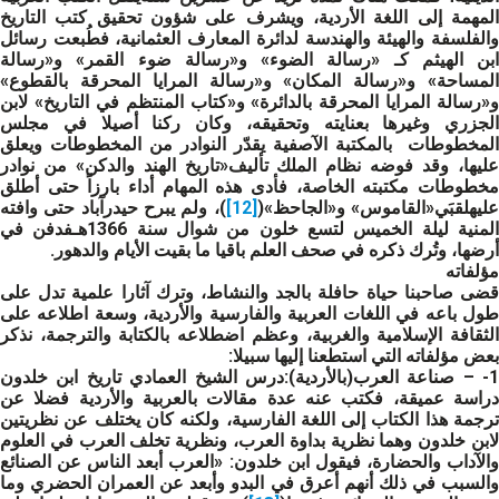
المهمة إلى اللغة الأردية، ويشرف على شؤون تحقيق كتب التاريخ
والفلسفة والهيئة والهندسة لدائرة المعارف العثمانية، فطُبعت رسائل
ابن الهيثم كـ «رسالة الضوء» و«رسالة ضوء القمر» و«رسالة
المساحة» و«رسالة المكان» و«رسالة المرايا المحرقة بالقطوع»
و«رسالة المرايا المحرقة بالدائرة» و«كتاب المنتظم في التاريخ» لابن
الجزري وغيرها بعنايته وتحقيقه، وكان ركنا أصيلا في مجلس
المخطوطات بالمكتبة الآصفية يقدّر النوادر من المخطوطات ويعلق
عليها، وقد فوضه نظام الملك تأليف«تاريخ الهند والدكن» من نوادر
مخطوطات مكتبته الخاصة، فأدى هذه المهام أداء بارزاً حتى أطلق
ليهلقبَي«القاموس» و«الجاحظ»(
[12]
)، ولم يبرح حيدرآباد حتى وافته
المنية ليلة الخميس لتسع خلون من شوال سنة 1366هـفدفن في
أرضها، وتُرك ذكره في صحف العلم باقيا ما بقيت الأيام والدهور.
مؤلفاته
قضى صاحبنا حياة حافلة بالجد والنشاط، وترك آثارا علمية تدل على
طول باعه في اللغات العربية والفارسية والأردية، وسعة اطلاعه على
الثقافة الإسلامية والغربية، وعظم اضطلاعه بالكتابة والترجمة، نذكر
بعض مؤلفاته التي استطعنا إليها سبيلا:
1- – صناعة العرب
(بالأردية):درس الشيخ العمادي تاريخ ابن خلدون
دراسة عميقة، فكتب عنه عدة مقالات بالعربية والأردية فضلا عن
ترجمة هذا الكتاب إلى اللغة الفارسية، ولكنه كان يختلف عن نظريتين
لابن خلدون وهما نظرية بداوة العرب، ونظرية تخلف العرب في العلوم
والآداب والحضارة، فيقول ابن خلدون: «العرب أبعد الناس عن الصنائع
والسبب في ذلك أنهم أعرق في البدو وأبعد عن العمران الحضري وما