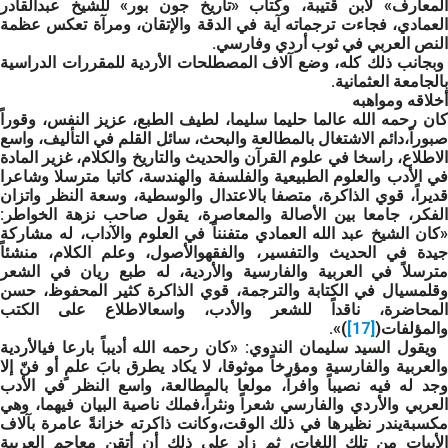
المعارف» لابن قتيبة، وكتاب «تاريخ جون بور» للشيخ عبدالقادر
العمادي، فجاءت ترجماته آية في الدقة والإتقان، ومرآة تعكس عظمة
النص العربي في ثوب أردي وفارسي.
وبجانب ذلك كله، وضع آلاف المصطلحات الأردية للمقررات الدراسية
بالجامعة العثمانية.
أخلاقه ومواهبه
كان رحمه الله عالما حليما سليما، لطيف الطبع، عزيز النفس، وقوراً
صبوراً،دائم الاشتغال بالمطالعة والبحث، سائل القلم في التأليف، واسع
الاطلاع، راسخا في علوم القرآن والحديث والتاريخ والكلام، غزير المادة
في الأدب والعلوم الطبيعية والفلسفة والهندسة، كاتبا مترسلا وشاعرا
قديراً، قوي الذاكرة، متصفا بالاعتدال والوسطية، وسعة النظر واتزان
الفكر، جامعا بين الأصالة والمعاصرة، يقول صاحب نزهة الخواطر:
«كان الشيخ عبد الله العمادي متفنناً في العلوم والآداب، له مشاركة
جيدة في الحديث والتفسير، والفقهوالأصول، وعلم الكلام، منشئاً
مترسلاً في العربية والفارسية والأردية، له طبع ريان في الشعر
وقلمسيال في الكتابة والترجمة، قوي الذاكرة كثير المحفوظ، حسن
المحاضرة، ناقداً للشعر والأدب، واسعالاطلاع على الكتب
والمؤلفات(
[17]
)».
ويقول السيد سليمان الندوي: «كان رحمه الله أديباً بارعا فيالأردية
والعربية والفارسية ومؤرخاً موثوقا، لا يكاد يطرق بابَ علمٍ أو فنّ إلا
وجد له فيه نصيباً وافراً، مولعا بالمطالعة، واسع النظر في الأدب
العربي والأردي والفارسي شعراً ونثراً،فملك ناصية البيان فيهما، وهي
مكسبةيندر نظيرها في ذلك الوقت،وكانت ذاكرته خزانةً عامرة بآلاف
الأبيات من تلك اللغات، ثم زاد على ذلك أن أتقن معاجم العربية