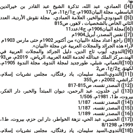
بها.
([4]) العمادي، عبد الله، تذكرة الشيخ عبد القادر بن خيرالدين
الباسطي،
مجلة البيان
1903م، ج1/ع11، ص17
([5]) المودودي،أبوالخير، العلامة العمادي،
مجلة نقوش الأردية
، العدد
الثاني الخاص بالشخصيات ، لاهور، ص815
([6])
مجلة البيان
1906م، ج4/عدد11
([7]) نفس المصدر، أبريل1904م
([8]) راجع أعداد مجلة «البيان» من أكتوبر 1902م حتى مارس 1903م
لآراء هذه الجرائد والمجلات العربية عن مجلة «البيان».
([9])الندوي، أيوب تاج الدين، دليل الجرائد والمجلات العربية في
الهند،مركز الملك عبدالله لخدمة اللغة العربية، الرياض، 2019م، ص93
[10])النعماني، شبلي، طورجديد لمجلة الندوة،
مجلة الندوة 1905م،
لكهنؤ،
ج2/ع1، ص2
([11])الندوي،السيد سليمان، ياد رفتگاں، مجلس نشريات إسلام،
كراتشي، 2002م ، ص355
([12]) المصدر نفسه، ص815-817
([13]) ابن خلدون، عبد الرحمن، ديوان المبتدأ والخبر، دار الفكر،
بيروت، ط1، 1981م، 1/506
([14]) المصدر نفسه، 1/187
([15]) المصدر نفسه، 1/187
([16]) المصدر نفسه، 1/189
([17]) الحسني، عبد الحي، نزهة الخواطر، دار ابن حزم، بيروت، ط1،
1999م، 8/1298
([18])الندوي،السيد سليمان، ياد رفتگاں، مجلس نشريات إسلام،