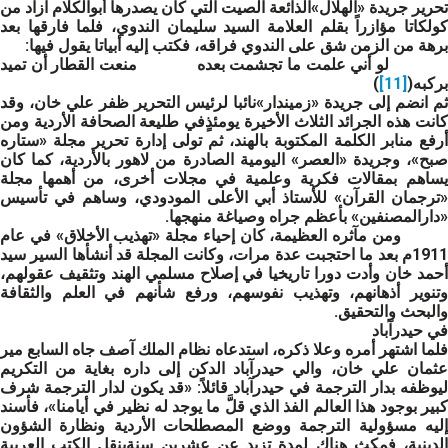
تحرير جريدة «الهلال»الذائعة الصيت التي كان يصدرها أبوالكلام آزاد من
كولكاتا مؤازراً بقلم العلامة السيد سليمان الندوي، فلما فارقها بعد
برهة من الزمن شق على الندوي فراقه، فكتب إليه أبياتا يقول فيها:
لو أني علمت ما تجشمت بعده منعت القطار أن تميد
بركبه(
[11]
)
ثم انضم إلى جريدة «زميندار»نائبا لرئيس التحرير ظفر علي خان، وقد
كانت هذه الجرائد الثلاث الأخيرة يومئذٍفي طليعة الصحافة الأردية ومن
أرفع منابر الكلمة المكتوبة بالهند، ثم تولى إدارة تحرير مجلة «ستاره
صبح»، وجريدة «العصر» اليومية الصادرة من لاهور بالأردية، كما كان
يساهم بمقالات فكرية وعلمية في مجلات أخرى، من أهمها مجلة
«ترجمان القرآن» للأستاذ أبي الأعلى المودودي، وساهم في تأسيس
«دارالمصنفين» بأعظم جراه وصياغة منهجها.
ومن مآثره العظيمة، كان إحياء مجلة «تهذيب الأخلاق» في عام
1911م بعد ما احتجبت عدة مرات، وكانت المجلة قد أنشأها السير سيد
أحمد خان وأدت دورا تاريخيا في إصلاح مسلمي الهند وتثقيف عقولهم،
وتنوير أذهانهم، وتهذيب نفوسهم، ورفع شأنهم في العلم والثقافة
والبحث والتحقيق.
في حيدرآباد
فلما اشتهر أمره وعلا ذكره، استدعاه نظام الملك آصف جاه السابع مير
عثمان علي خان، والي حيدرآباد الدكن إلى داره بغاية من التكريم
ليوظفه بدار الترجمة في حيدرآباد قائلاً: «قد يكون لدار الترجمة شرف
كبير بوجود هذا العالم الفذ الذي قلَّ ما يوجد له نظير في أيامنا»، فأسند
إليه مسؤولية الترجمة ووضع المصطلحات الأردية ونظارة الشؤون
الدينية، فمكث هناك لمدة تزيد عن عشرين سنةينقل الكتب العربية