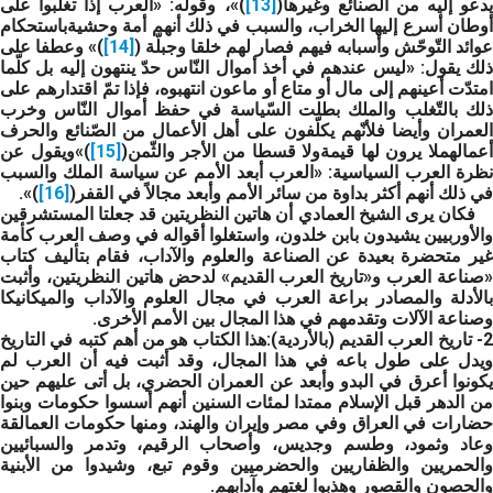
دعو إليه من الصنائع وغيرها(
[13]
)»، وقوله: «العرب إذا تغلبوا على
أوطان أسرع إليها الخراب، والسبب في ذلك أنهم أمة وحشيةباستحكام
عوائد التّوحّش وأسبابه فيهم فصار لهم خلقا وجبلّة (
[14]
)» وعطفا على
ذلك يقول: «ليس عندهم في أخذ أموال النّاس حدّ ينتهون إليه بل كلّما
امتدّت أعينهم إلى مال أو متاع أو ماعون انتهبوه، فإذا تمّ اقتدارهم على
ذلك بالتّغلب والملك بطلت السّياسة في حفظ أموال النّاس وخرب
العمران وأيضا فلأنّهم يكلّفون على أهل الأعمال من الصّنائع والحرف
أعمالهملا يرون لها قيمةولا قسطا من الأجر والثّمن(
[15]
)»ويقول عن
نظرة العرب السياسية: «العرب أبعد الأمم عن سياسة الملك والسبب
في ذلك أنهم أكثر بداوة من سائر الأمم وأبعد مجالاً في القفر(
[16]
)».
فكان يرى الشيخ العمادي أن هاتين النظريتين قد جعلتا المستشرقين
والأوربيين يشيدون بابن خلدون، واستغلوا أقواله في وصف العرب كأمة
غير متحضرة بعيدة عن الصناعة والعلوم والآداب، فقام بتأليف كتاب
«صناعة العرب و«تاريخ العرب القديم» لدحض هاتين النظريتين، وأثبت
بالأدلة والمصادر براعة العرب في مجال العلوم والآداب والميكانيكا
وصناعة الآلات وتقدمهم في هذا المجال بين الأمم الأخرى.
- تاريخ العرب القديم
(بالأردية):هذا الكتاب هو من أهم كتبه في التاريخ
ويدل على طول باعه في هذا المجال، وقد أثبت فيه أن العرب لم
يكونوا أعرق في البدو وأبعد عن العمران الحضري، بل أتى عليهم حين
من الدهر قبل الإسلام ممتدا لمئات السنين أنهم أسسوا حكومات وبنوا
حضارات في العراق وفي مصر وإيران والهند، ومنها حكومات العمالقة
وعاد وثمود، وطسم وجديس، وأصحاب الرقيم، وتدمر والسبائيين
والحمريين والظفاريين والحضرميين وقوم تبع، وشيدوا من الأبنية
والحصون والقصور وهذبوا لغتهم وآدابهم.