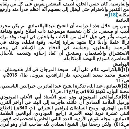
والفارسية. كان حسن الخلق، لطيف المعشر، يفيض على كل من يلقاه
من التقدير والاحترام حتى ليخيَّل إلى بعضهم أنّه أعظم قدراً منه وأرفع
مكانة(
[18]
)».
الخاتمة
يتبين من خلال هذه الدراسة أن الشيخ عبداللهالعمادي لم يكن مجرد
أديب أو صحفي، بل كان شخصية موسوعية ذات اطلاع واسع وثقافة
رصينة، وأثر في جيل كامل من الكتاب والباحثين في الهند، وقد ترك
تراثًا علميًا وأدبيًا ثريًا يشهد بغزارة إنتاجه، وقوة تحليله، ودقته في
الترجمة والتحقيق، وحماسه في الدفاع عن الإسلام في وجه
الاستشراق والاستعمار، ويستحق أن يُعاد إحياؤه وتقديمه للأجيال
المعاصرة كنموذج للنهضة المتكاملة.
الهوامش
([1])البلكرامي، غلام علي آزاد، سبحة المرجان في آثار هندوستان، ،
تحقيق محمد سعيد الطريحي، دار الرافدين، بيروت، ط1، 2015م،
ص117
([2])العمادي، عبد الله، تذكرة الشيخ عبد القادر بن خيرالدين الباسطي،
مجلة البيان، لكهنؤ
1903م، ج1/ع11، ص17
([3])ذكرأبوالخير المودودي وهو صنو الأستاذ أبي الأعلى المودودي
وزميل العلامة العمادي أن عائلته هاجرت إلى الهند في أواخر القرن
الثامن الهجري، ومنح السلطان إبراهيم الشرقي (ت 840هـ) إقطاع
اثنتي عشرة قرية لهذه الأسرة. (راجع: المودودي، أبوالخير، العلامة
لعمادي،
مجلة نقوش الأردية
، العدد الثاني الخاص بالشخصيات، لاهور،
ص812) ولكن رجحنا قول الشيخ العمادي لأنه صاحب الدار وهو أدرى