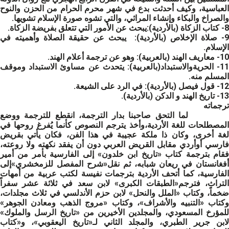
العباسية، وكيف أحدثت بدع في شهر محرم الحرام من الحزن والنوح
والصراخ والبكاء وإنشاء المراثي، والتي تشوه صورة الإسلام تشويها.
8- كتاب الزكاة
(بالأردية)
:
يبحث عن الأمور التي تتعلق بفريضة الزكاة.
9-
صلاة الإخلاص
(بالأردية): يبحث عن حقيقة الصلاة وأهميته في
الإسلام.
10-
معاريف الهند
(بالعربية): وهو عن ترجمة أعلام الهند.
11
الحريةوالاستبداد
(بالعربية): يتحدث عن مساوئ الاستبداد وموقف
المسلم منه.
12-
قول فيصل
(بالأردية): في الرد على الشيعة.
13-
تاريخ الهند و الدكن
(بالأردية).
ترجماته
لما التحق صاحبنا بدار الترجمة، انقطع للترجمة ووضع
المصطلحات للغة الأردية،وأخذ يترجم النصوص كأنما يُفرغ روحها في
لغة أخرى، وكان ذا ملكة عجيبة في هذا الفن، فكان يأتي بقريض
فارسي أوأردي مقابل القريض العربي دون أن يفقد نكهته ولا روعته،
فقام بترجمة كتاب «تاريخ ابن خلدون» إلى الفارسية بأمر من أمير
أفغانستان في ريعان شبابه، ثم نقل«شرح المفصل للزمخشري»إلى
الفارسية، كما أتحف الأردية بترجمات نفيسة لكتب عربية من أمهات
التراث، فترجم«الطبقات الكبرى» لابن سعد في ثلاثة عشر سفراً
ضخماً، وكتاب «الملل والنحل» لابن حزم الأندلسي في ثلاث مجلدات،
وكتاب «التنبيه والأشراف»، وكتاب «مروج الذهب ومعادن الجوهر»
للمؤرخ المسعودي، والمجلدين الأخيرين من «تاريخ الرسل والملوك»
لابن جرير الطبري، والمجلد الثاني لـ«تاريخ اليعقوبي»، و«كتاب