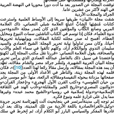
توقفت المجلة عن الصدور بعد ما أدت دوراً محوريا في النهضة العربية
في الهند لأكثر من عشرين عاما.
الجرائد والمجلات الأردية
شقت مجلة «البيان» طريقها سريعا إلى الأوساط العلمية واسترعت
كتابات مُنشِئِها الشابِّ انتباهَ العلامة شبلي النعماني، ذاك العلامة
المربي وصانع الكُتَّاب والمؤلِّفين الذي كان يُصدر مجلة «الندوة»من
ندوة العلماء، فكان إذا توسم في الكتاب الناشئين سمات النبوغ ومخايل
العطاء، أفسح له صدر مجلته لكتابة المقالات، ويوليهنيابة تحريرها
أحيانا، وكان ممن تداولوا نيابة تحرير المجلة: الشيخ العمادي والسيد
سليمان الندوي وأبوالكلام آزاد، وكلهم تألقوا في سماء العلم والأدب
والصحافة، يقول العلامة النعماني: «قررنا نقل مكتب المجلة إلى لكهنؤ
واعتضدنا في سبيل ذلك بالفاضل عبدالله العمادي الذي يرأس تحرير
مجلة البيان العربية الشهيرة، وتَنشُر جرائد مصر والشام مقالاته، تعهَّد
ن يمد هذه المجلة بمقالاته، وأرسل مقالا رائعا لهذا العدد(
[10]
)»، فكان
قلمه لهذه المجلة زينة، والناظر في الأعداد الأولى من المجلة يجد
صفحاتها مزدانة ببحوثه النفيسةومقالاته الرائعة، منها: «أبو موسى جابر
بن حيان الطوسي» و«كتب القرن الأول الهجري» و«إعجاز القرآن»و
«ذوالنون المصري»و«تاريخ الجبر والمقابلة»و«أدب الهند في الثقافة
الإسلامية»و«دولة إسلامية في روسيا»و«الشيخ محمد عبده» وغيرها
مما يدل على غزارة علمه ونبوغ فكره.
ثم توجه إلى مدينةأمرتسر في بنجابحيث آلت إليهرئاسة تحرير جريدة
«وكيل»الغراءالصادرة باللغة الأردية من تلك المدينة، وذلك بعد أن
غادرها المفكر والسياسي البارز أبو الكلام آزاد، ثم انخرط في سلك