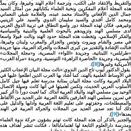
والتقريظ والانتقاد على الكتب، وترجمة أعلام الهند وغيرها، وكان يمدُّ
هذه المجلة أعلام المفكرين ونخبة العلماء بكتاباتهم من أمثال السيد
جمال الدين الأفغاني والأستاذ محمد عبده، والعلامة شبلي النعماني
ومحمد كامل أفندي والسيد سليمان الندوي والسيد علي الزينبي
وغيرهم، فكان لهذه المجلة دور واسع النطاق في تربية الذوق العربي
لدى مسلمي الهند وتزويدهم بالبحوث العلمية والدينية والسياسية
والفكر الإسلامي، وتخطت هذه المجلة حدود الهند ونالت قبولا واسعا
في مصر والشام وبيروت وتونس والجزائر والمغرب ولبنان وغيرها،
فنالت الإشادة والتقدير من كبرى المجلات والجرائد العربية، منها جريدة
«طرابلس» اللبنانية، وجريدة «اللواء» المصرية، و«مجلة المجلات»
المصرية، وجريدة «الحاضرة الزاهرة» التونسية، وجريدة «مرآة الغرب»
الأمريكية وغيرها(
[8]
).
يقول الدكتور أيوب تاج الدين الندوي:«نالت مجلة البيان الإعجاب الكثير
في الأوساط العلمية بالهند، كما أشاد بها العرب الذين اطلعوا عليها في
البلاد العربية وكانت مجلة البيان بمثابة مدرسة تعلم فيها جيل كامل
الأسلوب العربي الحديث، وتكمن أهميتها في أنها كانت وسيلة الاتصال
الوحيد بين مسلمي الهند والبلاد العربية آنذاك. كما لعبت دوراً ذا أثر كبير
في تمرين مسلمي الهند العارفين باللغة العربية على الجديد من الألفاظ
والمصطلحات، وحفزتهم على تعليم اللغة العربية وآدابها والدليل على
ذلك أننا نجد صدور العديد من المجلات والجرائد العربية في الهند
بعدها»(
[9]
).
والجدير بالذكر أن هذه المجلة كانت تهتم بشؤون حركة ندوة العلماء
ومدرسة دارالعلوم التابعة لها اهتمامابالغا ، فكانت تنشر أهداف هذه
الحركة وإنجازاتها ومستجداتها على صفحاتها.