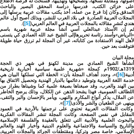
أصولها، ومقابلة نسخها، وتصحيحها وتهذيبها، فسنحت له فرصة الاطلاع
على خزائن الكتب، فدرسها دراسة المحقق البصير والباحث
المدقق.وكان إذا فرغ من عمله، أخذ يكتب مقالات عربية يرسلها إلى
المجلات العربية الصادرة في بلاد العرب للنشر، وبذلك أصبح أول عالم
هندي تُنشر مقالاته بالمجلات العربية في العالم العربي(
[5]
).
ثم إن الأستاذ عبدالعلي آسي أنشأَ مجلة عربية شهرية باسم
«الرياض»وأسند رئاسة تحريرهاإلى الشيخ عبد الله العمادي كي يتسنى
لأهل الهند الاستفادة من كتاباته، غير أن المجلة لم ترزق حياة طويلة
فتوقفت بعد حين.
مجلة البيان
أنشأها الشيخ العمادي من مدينة لكهنؤ في شهر ذي الحجة
1319هـ/1902م كمجلة «شهرية علمية سياسية أخبارية تاريخية
أدبية(
[6]
)»، وحدد أهداف المجلة بأن:« الخطة التي تسلكها البيان هي
خدمة اللغة العربية وتوطيد دعائمها بالديار الهندية وتحصيل الاتفاق بها
بين الهند والعرب، وقد صبغناها بصبغة علمية كما وشيناها بطراز من
اللطائف العمومية، فهذا يشحذ الذهن عن الكلال، وذلك يرضح الخاطر
عن الملال، يذكر أنواع المكارم والنهى، ويأمر بالإحسان والبر والتقى،
وينهى عن الطغيان والشر والأذى(
[7]
)».
وكانت المقالات العربية تحتوي على ترجمتها بالأردية في العمود
المقابل في نفس الصفحة، وكانت المجلة تنشر المقالات الفكرية
والبحوث العلمية والأدبية التي تتعلق بالعقيدة والفلسفة الإسلامية
والتاريخ والسياسة والاجتماعية والعلوم الدينية وأخبار الهند والعالم
الإسلامي، خاصة مصر وتركيا، ومقتطفات الجرائد والمجلات العربية،