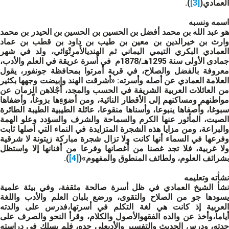
العمادي(
[3]
).
اسمه ونسبه
هو عبد الله بن محمد أفضل بن الحسين بن الحسين بن الحيدر بن محمد
وارث بن خيرالدين بن معين بن طيب بن داود بن قطب بن عماد
العمادي البكري التيمي اليماني ثم الهنديالأَمرِتْوَائي، ولد في شهر
جمادى الأولى سنة 1295هـ/1878م في أسرة عريقة في العلم والأدب،
معروفة بالفضل والصلاح، في قرية أمرتوا بمحافظة جونفور، يقول
العلامة العمادي عن أصله وأسرته: «أشرقت الهند وابيضت وجهها بكثير
من العائلات العربية الشريفة في الحسب والمجد، أَجْلاهن الزمان عن
مواطنهم ومساكنهم إلى الأقطار النائية، ومن أضوَءِها بزوغاً، وأضفاها
سبوغا، وأصفاها ينبوعا، وأسناها منقوعا، عائلة الطيبية الطيبة الطائرة
الصيت، المأثور عنها الكرم والسماحة والشرف والسؤدد وعلو الهمة
والبراعة، ومن مزايا هذه الشجرة المتزايدة في النماء التي أصلها ثابت
وفرعها في السماء أنها كانت ولا تزال شجرة مباركة زيتونة لا شرقية
ولا غربية، فلا تجد غصنا من أغصانها وفرعا من أفنانها إلا واستظل
بشرائف العلوم، ولطائف المنطوق والمفهوم»(
[4]
).
نشأته وتعليمه
نشأ الشيخ العمادي في ظل أسرة صالحة مثقفة، وفي بيئة علمية
يسودها جو من الصلاح والتقوى، ورضع بلبان العلم والأدب واللغة
العربية إذ كانت هي لغة التكلم في أسرتها،فدرس على والدته
أياماً،وأخذ عن والده الفقهوالأصول والكلام، وقرأ النحو والصرف على
جدته، ودرس الحديث والتفسير والأدبعلى جده، فلم يسلك في دراسته