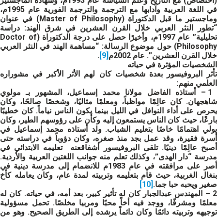
(احتصاص) مع التاريخ وعلم السياسة عام 1993م، وشهادة الماجستير
في اللغة العربية وآدابها مع الترجمة والترجمة الفورية عام 1995م،
وماجستير ما قبل الدكتوراة (Master of Philosophy) في عنوان
“تطور النثر العربي خلال القرن العشرين في شرق الهند: دراسة
تحليلية” عام 1997م، وأخيرًا حصل على درجة الدكتوراة (Doctor of
Philosophy) حول موضوع الرسالة: “مساهمة الهند في النثر العربي
خلال القرن العشرين”. عام 2002م
[9]
.
الشخصيات المؤثرة في حياته
تأثر البروفيسور بعدة شخصيات كان لهم الأثر الأكبر في مشوراره
العلمي منهم:
1 – أستاذه الفاضل مولانا محمد إسماعيل، المشهور بـ مولوي
شاهجهان. كان عالِمًا مواظباً، ومعلمًا مثاليًا، وشخصًا صالحًا، وكان
يحرص على أداء النوافل في الليل بينما يكون الناس نياماً. كان خطيبًا
بارعًا، حيث كان الناس يستمعون إليه وكأن على رؤوسهم الطير، وكان
يولي اهتمامًا خاصًا بتعليم الشباب. ولد أستاذه محمد إسماعيل في
أسرة فقيرة، وقد عمل بجد منذ صغره، وكان دؤوباً في دراسته حتى
أصبح عالِمًا دينيًا. تلقى البروفيسور أشفاقعنه تعليمه الابتدائي في
مدرسة “دار الهدى”، وكذلك تعلم منه جوانب اللغتين العربية والأردية.
أصر على مرافقته في عام 1983م للانضمام إلى مدرسة دينية في
بنغال الغربية، حيث قام بتعليمه وتربيته لمدة عام، وكان يعامله كأخ
صغير ويحبه حبا جما.
[10]
2 – المهندس عبدالجبار كان له تأثير كبير، بعد أمه، في حياته. كان له
معلمًا ومشرفًا، ووجد فيه أخاً محبًا ومربيا مخلصًا. تحمل مسؤولية
توجيهه وتربيته دائمًا وكان دائماً يرشده إلى الطريق الصحيح. وهو من