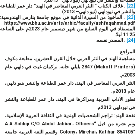
للطباعة والنشر في نيودلهي (نيو دلهي– 2013).
[22]
. غلاف الكتاب ” النثر العربي المعاصر في الهند” دار عمر للطباعة
والنشر في نيودلهي (نيو دلهي– 2013).
[23]
. المأخوذ من السيرة الذاتية في موقع جامعة بنارس الهندوسية:
https://www.bhu.ac.in/arts/arbic/faculty/ashfaqahmad.pdf
المستفاد في اليوم السابع من شهر ديسمبر عام 2023م على الساعة
11:25 ليلا.
[24]
. المصدر نفسه.
المراجع
مساهمة الهند في النثر العربي خلال القرن العشرين، مطبعة مكوف
(Makoff Printers) 2847 بلبلي خانة، تركمان غيت في دلهي عام
2003م.
النثر العربي المعاصر في الهند، دار عمر للطباعة والنشر بنيو دلهي،
عام 2013م.
تطور الآداب العربية ومراكزها في الهند، دار عمر للطباعة والنشر
في نيودلهي 2013م.
نفحة الهند: تراجم الشخصيات الهندية في الثقافة العربية الإسلامية،
وتم نشره من قبل “A.A Siddiqi C/O Abdul Jabbar، Officers
Colony، Mirchai، Katihar 854105″ وقسم اللغة العربية جامعة