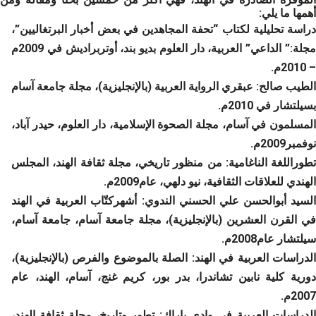
أهمها ما يلي:
دراسة تحليلية لكتاب “تحفة المجاهدين في بعض أخبار البرتغاليين”،
مجلة:” الداعي” العربية، دار العلوم بديو بند، أوتربراديش في 2009م
– 2010م.
الطيب صالح: عبقري الرواية العربية (بالإنجليزية)، مجلة جامعة آسام
بسيلتشار في 2010م.
المسلمون في آسام، مجلة الصحوة الإسلامية، دار العلوم، حيدر آباد،
نوفمبر2009م.
تطوراللغة الناغامية: من منظور تاريخي، مجلة ثقافة الهند، المجلس
الهندي للعلاقات الثقافية، نيو دلهي، عام2009م.
السيد أبوالحسن علي الحسني الندوي: أشهركتّاب العربية في الهند
في القرن العشرين (بالإنجليزية)، مجلة جامعة آسام، جامعة آسام،
سيلتشار عام2008م.
الدراسات العربية في الهند: الصلة بالموضوع والفرص (بالإنجليزية)،
دورية كلية نابين تشاندرا، بدر بور، كريم غنج، آسام، الهند، عام
2007م.
الدراسات العربية في وادي باراك: تطور وتاريخ، مجلة ثقافة الهند،