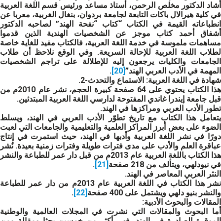
أشاد الدكتور مخلص الرحمن، أستاذ مساعد ورئيس قسم اللغة العربية
في كلية هيرالال باكات التابعة لجامعة بردوان، بنغال الغربية، معربا عن
انطباعاته القيمة في الكتاب “كتاب “نفحة الهند” لصاحبه الدكتور
أشفاق أحمد كتاب موجز عن الشخصيات الهندية الذين قدموا
مساهمات ملموسة في خدمة اللغة العربية، فالكتاب مفيد للغاية خاصة
لطلاب اللغة العربية للإحالة السريعة. وفي الوقع نلاحظ أن طلاب
الجامعات والكليات يرجعون إليه للإطلالة على تراجم الشخصيات
المهمة في الأدب العربي الهند”
[20]
.
شهادة في اللغة العربية: الاستماع والتحدث-2
.
هذا الكتاب يحتوي على 64 صفحة كبيرة الحجم، نشر عام 2010م من
قبل جامعة إيندرا غاندي المفتوحة لدارسي اللغة العربية المبتدئين.
تطور الأدب العربي ومراكزها في الهند
.
يتعامل هذا الكتاب مع تاريخ تطوّر الأدب العربي في الهند، ويسلط
الضوء على بعض أبرز المراكز العلمية والتعليمية والجامعات التي لعبت
دورًا في نشر اللغة العربية وأدبها في الهند، حيث استمرت في إنتاج
عباقرة العلم والأدب على مدى فترات طويلة وفترات زمنية بعيدة. نُشر
هذا الكتاب باللغة العربية عام 2013م من قبل دار عمر للطباعة والنشر
في نيودلهي، ويتألف من 218 صفحة
[21]
.
النثر العربي المعاصر في الهند
.
نشر هذا الكتاب في اللغة العربية عام 2013م من دار عمر للطباعة
والنشر بنيو دلهي ويشتمل على 400 صفحة
[22]
.
المقالات والبحوث الأدبية
:
أما البحوث والمقالات التي نشرت في المجلات العالمية والوطنية
الموقرة الصادرة في الهند، فهي أكثر من خمسين بحثا ومقالة ومن