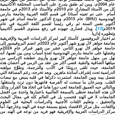
عام 2004م، ومن ثم طفق يتدرج على المناصب المختلفة الأكاديمية
كل من الأستاذ المشارك عام 2010م والأستاذ عام 2013م في جامعة
أسام حتى تم تعينه أستاذا في قسم اللغة العربية بجامعة بنارس
الهندوسية (BHU) عام 2015م وودع الدكتور جامعة آسام في شهر
أكتوبر نفس السنة ثم رقي رئيسا لقسم اللغة العربية في عام
2019م
[13]
، وبذل قصارى جهوده في رفع مستوى القسم أكاديميا
وتطويره إداريا.
تم اختيار البروفيسور كأستاذ كبير لمركز الدراسات العربية والإفريقية
بجامعة جواهر لال نهرو شهر أكتوبر عام 2023م. انضم البروفيسور إلى
جامعة جواهر لال نهرو الثامن عشر من شهر فبرائر عام 2024م
وفضلها على جامعة بنارس الهندوسية لعدة أسباب ومن بين أهمها، أنه
نهل من منهل جامعة جواهر لال نهرو وأروى عطشه الدراسي من
مياهها الصافية والنقية. قضى أكثر من عقد من الزمن في أحضان هذه
الجامعة، حيث تلقى دروسًا في الأدب والترجمة، وطوَّع مواهبه
الدراسية تحت إشراف أساتذة ماهرين. وبعد تخرجه، رغم المسافة التي
تفصل بينه وبين الجامعة، استمرت ذكراها في قلبه ينبض مع نبضات
القلب. وسرعان ما سنحت له الفرصة فانتهزها دون تردد واستغلها.
وبالتالي حبه العميق للجامعة لعب دورا هاما في اتخاذ هذا القرار، وذلك
لأن هذه الجامعة تحظى بالسمعة العالمية باعتبارها واحدة من أفضل
الجامعات لا في الهند فحسب بل في العالم كله في مجال البحث
والتحقيق ، وتعليم اللغات الأجنبية والدراسات البحثية في العلوم
واللغات، مثل مركز الاقتصاد يتمتع بسمعة جيدة في الهند وخارجها، أما
مركز الدراسات العربية والإفريقية فهو فريد من نوعه في الهند من