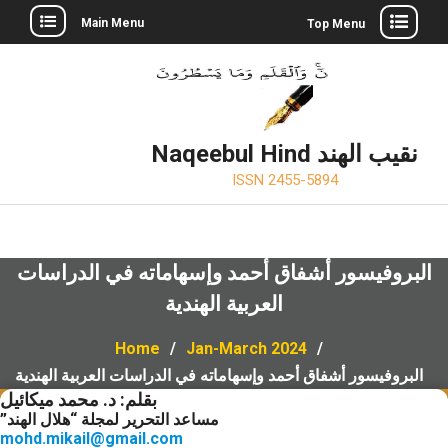
Skip
Main Menu
Top Menu
to
Twitter
Facebook
LinkedIn
content
Naqeebul Hind نقيب الهند
ISSN 2455-5894
البروفيسور أشفاق أحمد وإسهاماته في الدراسات
العربية الهندية
Home
Jan-March 2024
البروفيسور أشفاق أحمد وإسهاماته في الدراسات العربية الهندية
بقلم: د. محمد ميكائيل
مساعد التحرير لمجلة “هلال الهند”
mohd.mikail@gmail.com