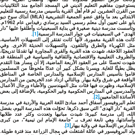
يستوعبون مفاهيم التعليم الديني في المسجد الجامع منذ الثلاثينيات
من القرن العشرين. ثم قام أهل القرية بتأسيس مدرسة رسمية للتعليم
الابتدائي بعد ما وافق عضو الجمعية التشريعية (MLA) آنذاك سوخ ديو
بابو على تعيين أول معلم رسمي السيد برسادي رفيداس عام 1962م.
وتأسست مدرسة دينية صغيرة في بداية السبعينيات وأطلقوا عليها “دار
الهدى” في السبعينيات في جوار المدرسة الرسمية
[1]
.
كانت هذه القرية مغمورة، لأنها كانت تفتقر إلى التسهيلات الأساسية،
مثل الكهرباء والطرق والتلفون، والتسهيلات الحديثة الأخرى. وفي
العقود اللاحقة، شهدت هذه القرية والقرى المجاورة لها تقدمًا تدريجيًا،
والظروف التعليمية والاقتصادية والثقافية والسياسية في المنطقة قد
شهدت تحسنًا على مر العقود الأربعة الماضية، إلا أن مسار هذا التقدم
يظل بطيئًا للغاية. ويسرنا بشكل كبير أن عددًا ملحوظًا من المسلمين
قاموا بتأسيس المدارس الإسلامية والمدارس الخاصة في المناطق
الواقعة في شرق ولاية بيهار. وبالتالي ازداد عدد الخريجين من المدارس
الإسلامية، وظهرت فيها فئات مثل المهندسين والأطباء ورجال الأعمال
والمدرسين في المدارس الحكومية وغير الحكومية، بالإضافة إلى بعض
الأساتذة الجامعيين
[2]
.
تعلم البروفيسور أسفاق أحمد مبادئ اللغة العربية والأردية في مدرسة
القرية “دار الهدى” التي سبق ذكرها. تحوّلت هذه المدرسة اليوم، بفضل
الله، إلى مدرسة كبيرة؛ شيدت مبانيها وتعددت وكثر عدد طلابها
وأساتذتها، وهي تابعة تعرف بـ “جامعة الإمام ابن تيمية”، من كبرى
المدارس الإسلامية في ولاية بيهار
[3]
.
ولد البروفيسور في عائلة اشتغلت في مجال الزراعة منذ فترة طويلة.