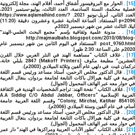
[15]
. الحوار مع البروفيسور أشفاق أحمد، أقلام الهند، مجلة إلكترونية
فصلية محكمة، السنة السادسة، العدد الثالث، يوليو-سبتمبر 2021،
العدد الثاني، أبريل-يونيو 2021. https://www.aqlamalhind.com/?
p=2094 المستفاد: الساعة الحادية عشرة وعشرون دقيقة (11:20)
ليلا، الثالث عشر من شهر ديسمبر 2023م.
[16]
. . مدونة علمية وثقافية بإسم “مجمع البحث العلمي-الهند”
http://majmaulbahs.blogspot.com/2010/08/blog-
post_9760.html المستفاد في اليوم الثامن من شهر ديسمبر عام
2020م على الساعة: 2:30 ظهرا.
[17]
. غلاف الكتاب “مساهمة الهند في النثر العربي خلال القرن
العشرين” مطبعة مكوف (Makoff Printers) 2847 بلبلي خانة،
تركمان غيت في دلهي عام ألفين وثلاثة الميلادي (2003م).
[18]
. قال الدكتور مخلص الرحمن، أستاذ مساعد ورئيس قسم اللغة
العربية في كلية هيرالال باكات التابعة لجامعة بردوان، بنغال الغربية
في حوار معه عبر الهاتف المحمول (الجوال).
[19]
. غلاف الكتاب ” نفحة الهند: تراجم الشخصيات الهندية في الثقافة
العربية الإسلامية “A.A Siddiqi C/O Abdul Jabbar, Officers
Colony, Mirchai, Katihar 854105” وقسم اللغة العربية جامعة
آسام، في عام ألفين وستة الميلادي (2006م).
[20]
. . قال الدكتور مخلص الرحمن، أستاذ مساعد ورئيس قسم اللغة
العربية في كلية هيرالال باكات التابعة لجامعة بردوان، بنغال الغربية
في حوار معه عبر الهاتف المحمول (الجوال).
[21]
. غلاف الكتاب “تطور الآداب العربية ومراكزها في الهند” دار عمر