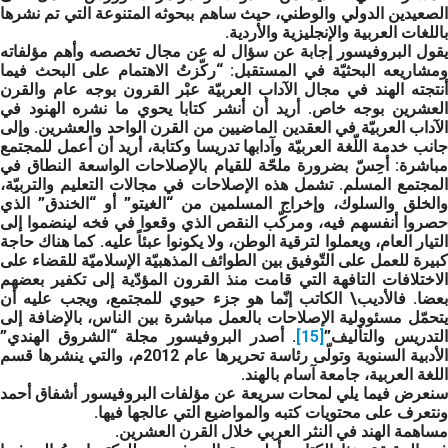
الصعيدين الدولي والوطني، حيث ساهم ببحوثه المتنوعة التي تم نشرها
باللغات العربية والإنجليزية والأردية.
يقول البروفيسور إجابة عن سؤال له عن مجال تخصصه وأهم مؤلفاته
ومشاريعه البحثيّة في المستقبل: “ركّزتُ الاهتمام على البحث فيما
أنتجته الهند في مجال الآداب العربيّة عبْر القرون بوجه عام والقرن
العشرين بوجه خاص. أريد أن أنشر كتابا يحوي ما نشره الهنود في
الآداب العربيّة في العقدين الماضيين من القرن الواحد والعشرين. وإلى
جانب خدمة اللّغة العربيّة وآدابها تدريسا وكتابة، أريد أن أعمل للمجتمع
مباشرة: أحِسّ بضرورة ملحّة للقيام بالإصلاحات الواسعة النطاق في
المجتمع المسلم. تشمل هذه الإصلاحات في مجالات التعليم والتربيّة،
والخلق والسلوك، وإخراج المسلمين من “الغيتو” أو “الخندق” الذي
حصروا أنفسهم فيه، ومركّب النقص الذي وقعوا في فخه لينضموا إلى
التيار العام، ويعملوا لترقية الوطن، ولا يكونوا عبئاً عليه. كما هناك حاجة
كبيرة للعمل على التّوفيق بين الطوائف المذهبيّة الإسلاميّة للقضاء على
الاختلافات التافهة التي قامت منذ القرون المؤدّية إلى تكفير بعضهم
بعضا. فالأديب\ الكاتب إنّما هو جزء حيوي للمجتمع، ويجب عليه أن
يتحمّل مسئوولية الإصلاحات بالعمل مباشرة بين الناس، بالإضافة إلى
لتدريس والتأليف”
[15]
. أصدر البروفيسور مجلة “الشروق الهندي”
الأدبية السنوية وتولّى رئاسة تحريرها عام 2012م، والتي ينشرها قسم
اللغة العربية، جامعة آسام بالهند.
سنعرض فيما يلي لمحات سريعة عن مؤلفات البروفيسور أشفاق أحمد
ونتعرف على محتويات كتبه والمواضيع التي عالجها فيها.
مساهمة الهند في النثر العربي خلال القرن العشرين
.