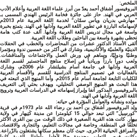
الملخص
:
البروفيسور أشفاق أحمد يعدّ من أبرز علماء اللغة العربية وأعلام الأدب
العربي في الهند. حاز على جائزة فخامة الرئيس الهندي المسمى بـ
“مهارشي بدريان وياس سمّان” لخدمة اللغة العربية عام 2013م
لإسهاماته البارزة في تطوير اللغة العربية وآدابها في الهند. يتمتع بخبرة
واسعة في مجال تدريس اللغة العربية وآدابها. ألف عدة كتب هامة
تحظى بشهرة واسعة بين الباحثين وطلاب اللغة العربية.
ألقى الأستاذ الدكتور عشرات من المحاضرات والخطب في الحفلات
الدينيّة والعلميّة والأكاديمية، وشارك في أكثر من خمسين ندوة ومؤتمرا
وطنيّا ودوليّا، وساهم في ورش العمل والاجتماعات والمناقشات.
ولعب دوراً بارزاً وريادياً في إصلاح مناهج الماجستير لقسم اللغة
العربية وآدابها في جامعة آسام بشيلتشار عام 2006م، وشارك
بالفعاليات في تصميم المناهج الدراسية للقسم والأقسام العربية
للكليات التابعة لجامعة آسام عام 2015م. وأما المنهج الذي اتبعته في
هذا البحث هو المنهج الوصفي التحليلي، ويهدف بحثي إلى التعريف
بالبروفيسور المذكور آنفا وإبراز إسهاماته في الدراسات العربية وترويج
اللغة العربية وآدابها في الهند.
مولده ونشأته والعوامل المؤثرة في حياته
:
ولِد البروفيسور أشفاق بن أحمد بن رضاء الله عام 1973م في قرية
“كورسِيل” التي تبعد حوالي 15 كيلومترا عن مدينة كَتِيهار في ولاية
بيهار. كانت هذه القرية الصغيرة في ذلك الوقت من بين القرى الأكثر
تخلُّفًا في المنطقة، وخاصة في مجالات التعليم، والتجارة، والاقتصاد،
والمرافق الحياتية الأخرى، حيث كان معظم سكانها يشتغلون بالزّراعة.
وكانت فرص التعليم محدودة جدًا لأهلها. وأطفال القرية كانوا