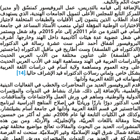
حيث الكم والكيف.
بالإضافة إلى قيامه بالتدريس، عمل البروفيسور كمنسّق (أو مدير)
للمركز التابع للمجلس الأعلى لتمويل الجامعات الهندية، الذي يستهدف
إعداد الطلاب الذين ينتمون إلى الأقليات والطبقات المتخلفة لاجتياز
الاختبارات الوطنية المؤهلة لتولي منصب الأستاذ المساعد في جامعة
آسام، في الفترة من عام 2011م إلى عام 2015م. وقد شغل ويستمر
في شغل عضوية عدة هيئات أكاديمية داخل الهند وخارجها. أشرف
البروفيسور أشفاق أحمد على ست عشرة رسالة في الدكتوراه
(الدكتوراه في الفلسفة) وست أطاريح في ماقبل الدكتوراه (ماجستير
في الفلسفة) على عناوين مختلفة من الأدب العربي الحديث
والدراسات العربية في الهند ومساهمة الهند في الأدب العربي الحديث
على وجه العموم ومساهمة ولاية آسام في دراسات اللغة العربية
بشكل خاص. وثماني رسالات الدكتوراه قيد الإشراف حاليا.
[14]
إسهاماته في اللغة العربية وآدابها
:
قدم البروفيسور العديد من المحاضرات والخطب في الفعاليات الدينية
والعلمية، بالإضافة إلى ذلك، شارك بنشاط في الندوات والمؤتمرات
الدولية والوطنية، وساهم في ورش العمل والاجتماعات والمناقشات.
لعب الدكتور دورًا بارزًا ورياديًا في إصلاح المناهج الدراسية لبرنامج
الماجستير في قسم اللغة العربية وآدابها في جامعة آسام بشيلتشار،
وكذلك في الكليات التابعة لها عام 2006م. نشر له أكثر من خمسين
بحثا ومقالة باللغات العربيّة، والإنجليزيّة، والأرديّة. ومن بين هذه
المنشورات، العديد من البحوث والمقالات تعالج مواضيع مختلفة تهتم
بثقافة شمال شرق الهند الإسلاميّة وغير الإسلاميّة. سنحت له الفرصة
للمشاركة في العديد من الندوات والمؤتمرات وورش العمل على