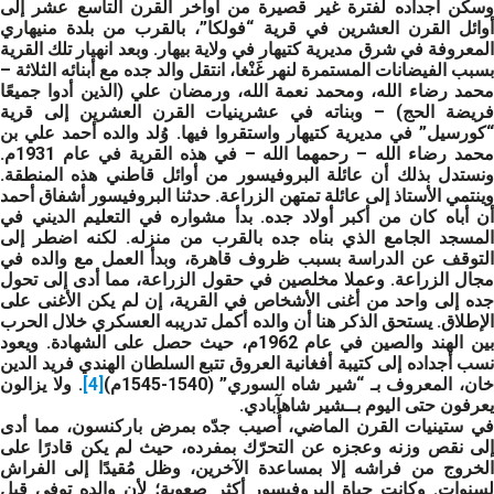
وسكن أجداده لفترة غير قصيرة من أواخر القرن التاسع عشر إلى
أوائل القرن العشرين في قرية “فولكا”، بالقرب من بلدة منيهاري
المعروفة في شرق مديرية كتيهار في ولاية بيهار. وبعد انهيار تلك القرية
بسبب الفيضانات المستمرة لنهر غَنْغا، انتقل والد جده مع أبنائه الثلاثة –
محمد رضاء الله، ومحمد نعمة الله، ورمضان علي (الذين أدوا جميعًا
فريضة الحج) – وبناته في عشرينيات القرن العشرين إلى قرية
“كورسيل” في مديرية كتيهار واستقروا فيها. وُلد والده أحمد علي بن
محمد رضاء الله – رحمهما الله – في هذه القرية في عام 1931م.
ونستدل بذلك أن عائلة البروفيسور من أوائل قاطني هذه المنطقة.
وينتمي الأستاذ إلى عائلة تمتهن الزراعة. حدثنا البروفيسور أشفاق أحمد
أن أباه كان من أكبر أولاد جده. بدأ مشواره في التعليم الديني في
المسجد الجامع الذي بناه جده بالقرب من منزله. لكنه اضطر إلى
التوقف عن الدراسة بسبب ظروف قاهرة، وبدأ العمل مع والده في
مجال الزراعة. وعملا مخلصين في حقول الزراعة، مما أدى إلى تحول
جده إلى واحد من أغنى الأشخاص في القرية، إن لم يكن الأغنى على
الإطلاق. يستحق الذكر هنا أن والده أكمل تدريبه العسكري خلال الحرب
بين الهند والصين في عام 1962م، حيث حصل على الشهادة. ويعود
نسب أجداده إلى كتيبة أفغانية العروق تتبع السلطان الهندي فريد الدين
خان، المعروف بـ “شير شاه السوري” (1540-1545م)
[4]
. ولا يزالون
يعرفون حتى اليوم بــشير شاهآبادي.
في ستينيات القرن الماضي، أُصيب جدّه بمرض باركنسون، مما أدى
إلى نقص وزنه وعجزه عن التحرّك بمفرده، حيث لم يكن قادرًا على
الخروج من فراشه إلا بمساعدة الآخرين، وظل مُقيدًا إلى الفراش
لسنوات. وكانت حياة البروفيسور أكثر صعوبة؛ لأن والده توفي قبل