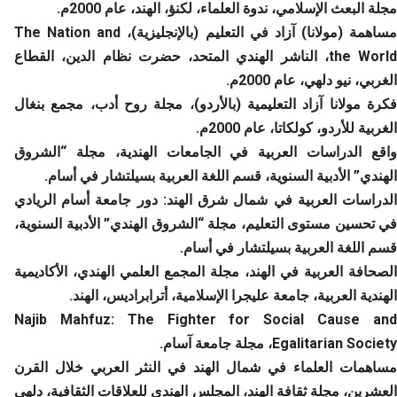
مجلة البعث الإسلامي، ندوة العلماء، لكنؤ، الهند، عام 2000م.
مساهمة (مولانا) آزاد في التعليم (بالإنجليزية)، The Nation and
the World، الناشر الهندي المتحد، حضرت نظام الدين، القطاع
الغربي، نيو دلهي، عام 2000م.
فكرة مولانا آزاد التعليمية (بالأردو)، مجلة روح أدب، مجمع بنغال
الغربية للأردو، كولكاتا، عام 2000م.
واقع الدراسات العربية في الجامعات الهندية، مجلة “الشروق
الهندي” الأدبية السنوية، قسم اللغة العربية بسيلتشار في أسام.
الدراسات العربية في شمال شرق الهند: دور جامعة أسام الريادي
في تحسين مستوى التعليم، مجلة “الشروق الهندي” الأدبية السنوية،
قسم اللغة العربية بسيلتشار في أسام.
الصحافة العربية في الهند، مجلة المجمع العلمي الهندي، الأكاديمية
الهندية العربية، جامعة عليجرا الإسلامية، أترابراديس، الهند.
Najib Mahfuz: The Fighter for Social Cause and
Egalitarian Society، مجلة جامعة آسام.
مساهمات العلماء في شمال الهند في النثر العربي خلال القرن
العشرين، مجلة ثقافة الهند، المجلس الهندي للعلاقات الثقافية، دلهي