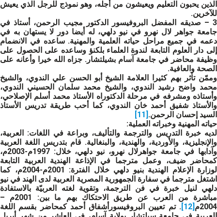
الذين يحبون التعليم ويعيشون من أجله، وهو نموذج للرجل الذي يعيش
للآخرين.
3 – صديقه المفضل البروفيسور الدكتور مجيب الرحمن، أستاذ في
جامعة جواهر لال نهرو في نيو دلهي، له أيضا دور لا يستهان به في
دعمه في جميع مراحل حياته العلمية والمهنية. ساعده في الانضمام
إلى دار العلوم التابعة لندوة العلماء بلكنؤ وساعده على الحصول على
وظيفة محاضر في جامعة آسام بشيلتشار. جزاه الله خيرا وأعانه على
الصحة والعافية.
وممّن تأثر بهم كثيرا العلامة الشيخ أبو الحسن علي الندوي، والشيخ
محمد واضح رشيد الندوي، والشيخ محمد سلمان الحسيني الندوي،
وأستاذه ومشرفه في مرحلة الدكتوراه الأستاذ محمد أسلم الإصلاحي،
والأستاذ شفيق أحمد خان الندوي، كما أحب طريقة تدريس الأستاذ
السيد إحسان الرحمن.
[11]
حياته المهنية وخبراته العملية
:
لديه خبرة التدريس والترجمة والتأليف، وبراعة في اللغات: العربية،
والإنجليزية، والأوردية، والهندية، والبنغالية. قام بتدريس اللغة العربية
وآدابها في جامعة جواهرلال نهرو، نيو دلهي، خلال: 1997م-2003م،
كمحاضر ضيف، وعمل مترجما في الإذاعة الهندية العربية التابعة
لوزارة الإعلام الهندية بنيو دلهي خلال الفترة: 2001م-2004م، كما
اشتغل مترجما في سفارة الجمهورية المصرية العربية لدى الهند في نيو
دلهي لنيل خبرة في فن الترجمة، وتقوية لغته العربيّة بالاستفادة
مباشرة من العرب عن طريق الاحتكاك بهم ما بين: 2001م –
2004م
[12]
. تم تعيين البروفيسورأشفاق أحمد كمحاضر بقسم اللغة
العربية في جامعة سيلتشار بولاية آسام، في العاشر من شهر أبريل