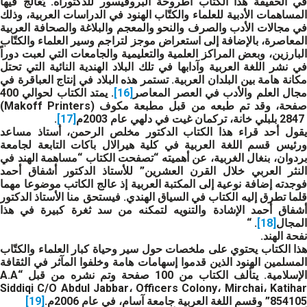
في الحقيقة هذا الكتاب أطروحة البروفيسور للدكتوراه. يُعالج فيها
المساهمات الأدبية للعلماء والكتّاب الهنود في الدراسات العربية، وذلك
في مجالات الأدب والصرف والنحو والمعجم والبلاغة والصحافة العربية
المعاصرة، بالإضافة إلى استعراض موجز لتراجم وسير العلماء والكتّاب
البارزين، وبعض المراكز العلمية والتعليمية والجامعات التي لعبت دوراً
في نشر اللغة العربية وآدابها في تلك البلاد الهندية النائية التي تحتل
مكانة هامة بين البلدان العربية. تستمر هذه البلاد في إنتاج العباقرة في
جال العلم والأدب في العصر المعاصر
[16]
. يمتد الكتاب لحوالي 400
صفحة، وقد تم طبعه من قبل مطبعة مكوف (Makoff Printers)
2847 بلبلي خانة، تركمان غيت في دلهي عام 2003م
[17]
.
يقول أحد قراء هذا الكتاب الدكتور مخلص الرحمن، أستاذ مساعد
ورئيس قسم اللغة العربية في كلية هيرالال باكات التابعة لجامعة
بردوان، بنغال الغربية، عن أهميته “تصفحت الكتاب “مساهمة الهند في
النثر العربي خلال القرن العشرين” للأستاذ الدكتور أشفاق أحمد
فوجدته إضافة نوعية إلى المكتبة العربية إذ عالج الكاتب موضوعا مهما
قلما تطرق إليه الكتاب في السياق الهندي. فيستحق منا الأستاذ الدكتور
أشفاق أحمد الإشادة والتنويه لتمكنه من سد ثغرة كبيرة في هذا
المجال
[18]
. “
نفحة الهند
.
هذا الكتاب يحتوي على ملخصات حول سير وحياة كبار العلماء والكتّاب
المسلمين الهنود الذين قدموا إسهامات هامة وخلفوا المآثر في الثقافة
الإسلامية. يتألف الكتاب من 100 صفحة وتم نشره من قبل “A.A
Siddiqi C/O Abdul Jabbar، Officers Colony، Mirchai، Katihar
854105” وقسم اللغة العربية جامعة آسام، في عام 2006م.
[19]