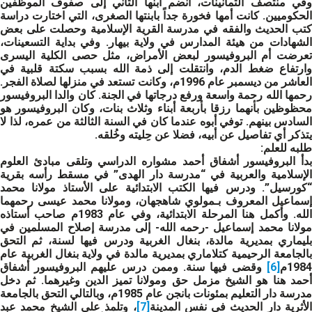
وفي منتصف الثمانينات، انضم ابنها الثاني إلى صفوف الموظفين
الحكوميين. كانت أمها فخورة جداً بابنتها الصغرى، التي اختارت دراسة
كتب الحديث والفقه في مدرسة القرية الإسلامية وحصلت على بعض
الشهادات من هيئة المدارس في ولاية بيهار. وفي بداية التسعينات،
تعرضت أم البروفيسور لبعض الأمراض، مثل حصى الكلية اليسرى
وارتفاع ضغط الدم، وانتقلت إلى ذمة الله بسبب سكتة قلبية في
العاشر من ديسمبر عام 1996م، وكانت تستعد في منزلها لصلاة الفجر.
رحمها الله رحمة واسعة ورفع درجاتها في الجنة. كان والدا البروفيسور
محظوظين بأنهما رزقا بأربعة أبناء وثلاث بنات، وكان البروفيسور هو
السادس بينهم. توفي أبوه عندما كان في السنة الثالثة من عمره، لذا لا
يتذكر أي تفاصيل عن أبيه، فضلا عن حِليته وخُلقه.
طلبه للعلم:
بدأ البروفيسور أشفاق أحمد مشواره الدراسي وتلقى مبادئ العلوم
الإسلامية والعربية في “مدرسة دار الهدى” في مسقط رأسه بقرية
“كورسيل”. ودرس فيها الكتب الابتدائية على الأستاذ مولانا محمد
إسماعيل المعروف بـمولوي شاهجهان، ومولانا محمد عيسى رحمهما
الله. وأكمل هنا المرحلة الابتدائية، وفي عام 1983م صاحب أستاذه
مولانا محمد إسماعيل -رحمه الله- إلى مدرسة إصلاح المسلمين في
بليماري بمديرية مالدة، بنغال الغربية ودرس فيها لسنة، ثم التحق
بالجامعة الرحيمية كتلاماري بمديرية مالدة في ولاية بنغال الغربية عام
1984م
[6]
وقضى فيها سنة. وممن درس عليهم البروفيسور أشفاق
أحمد هنا هو الشيخ مزمل حق ومولانا تميز الدين وغيرهما. ثم دخل
مدرسة دار التعليم بمئونات بانجن عام 1985م، وبالتالي التحق بالجامعة
الأثرية دار الحديث في نفس المدينة
[7]
، وتلمذ على الشيخ محمد عبد