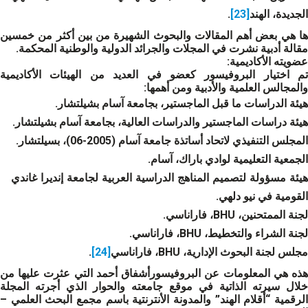
الجديدة، الهند
[23]
.
ها هي بعض أهم المقالات والبحوث الشهيرة من بين أكثر من خمسين
مقالة أدبية نشرت في المجلات والجرائد الدولية والوطنية المحكمة.
عضويته الأكاديمية
:
تم اختيار البروفيسور كعضو في العديد من الهيئات الأكاديمية
والمجالس العلمية والأدبية ومن أهمها:
هيئة الدراسات ما قبل الماجستير، بجامعة آسام بشيلتشار.
هيئة دراسات الماجستير والدراسات العالية، بجامعة آسام بشيلتشار.
المجلس التنفيذي لاتحاد أساتذة جامعة آسام (2005-06)، بسيلتشار.
الجمعية التعليمية لوادي باراك، آسام.
هيئة مسؤولة لتصميم المناهج الدراسية العربية لجامعة إنديرا غاندي
القومية في نيو دلهي.
لجنة الممتحنين، BHU، فاراناسي.
لجنة الشراء والتخطيط، BHU، فاراناسي.
مجلس لجنة البحوث الإدارية، BHU، فاراناسي
[24]
.
هذه هي المعلومات عن البروفيسورأشفاق أحمد التي عثرت عليها من
خلال سيرته الذاتية في موقع جامعته والحوار الذي أجرته المجلة
الرقمية “أقلام الهند” والمدونة الأنترنتية باسم مجمع البحث العلمي –