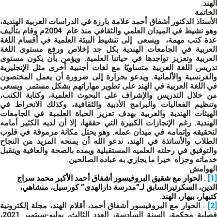
الهند.
الخاتمة
الأستاذ الدكتور أشفاق أحمد علامة بارزة في الدراسات العربية الهندية،
وهو نشيط في الميدان العلمي والثقافي منذ عام 2004م وقام بتأليف
عدة كتب مهمة، ويسعى إلى تنشيط البيئة العلمية في أقسام اللغة
العربية في الجامعات الهندية بكل جد إخلاص ورفع مستوى اللغة
العربية وتعزيز تواجدها في حياتنا العلمية. ويؤمن بأن يكون مستوى
تدريس اللغة العربية متساويًا مع لغات أجنبية أخرى مثل الإنجليزية
والفرنسية والألمانية. ويدعو بحرارة إلى ضرورة أن يعمل المختصون
في اللغة العربية في الهند على تطوير مهاراتهم بشكل مستمر. ويسعى
من خلال التدريس والإشراف على البحوث العلمية، وكتابة الكتب،
وتنظيم الفعاليات والبرامج الأدبية والثقافية، وكذلك الانخراط في
الهيئات الهندية والعربية بهدف تعزيز الحياة العلمية في الجامعات
الهندية. رغم الإنجازات الكبيرة التي حققها، إلا أن لديه الكثير أمامه
لتحقيقه وإتمامه في ميدان عمله. وهو يحتل مكانة مرموقة في قلوب
الطلاب والأساتذة في الهند، ندعو الله أن يمنحه المزيد من النجاح
والتوفيق في رحلته العلميه المستقبلية ويمده بالصحة والعافية ويتقبل
خدماته وجزاه خيرا ما يجازي به عباده الصالحين.
الهوامش
[1]
. الحوار مع شقيق البروفيسور أشفاق أحمد الأكبر محمد سراج
الدين، السكرتيرالسابق لـ”مدرسة دارالهدى” كورسيل، منشاهي،
كتيهار، بيهار، الهند.
[2]
. الحوار مع البروفيسور أشفاق أحمد، أقلام الهند، مجلة إلكترونية
فصلية محكمة، السنة السادسة، العدد الثالث، يوليو-سبتمبر 2021،