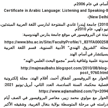
آسام، في عام 2006م.
Certificate in Arabic Language: Listening and Speaking-II
(New Delhi-
2010) جامعة إيندرا غاندي المفتوحة لدارسي اللغة العربية المبتدئين،
نيو دلهي، عام 2010م.
نبذة عن البروفيسور في موقع جامعة بنارس الهندوسية:
https://www.bhu.ac.in/Site/FacultyProfile/1_83?FA000258
مجلة “الشروق الهندي” الأدبية السنوية، قسم اللغة العربية
بسيلتشار في أسام، الهند
مدونة علمية وثقافية باسم “مجمع البحث العلمي-الهند”
http://majmaulbahs.blogspot.com/2010/08/blog-
post_9760.html
الحوار مع البروفيسور أشفاق أحمد، أقلام الهند، مجلة إلكترونية
فصلية محكمة، السنة السادسة، العدد الثاني، أبريل-يونيو 2021:
https://www.aqlamalhind.com/?p=2094
الحوار مع مولوي محمد زبير، معاصر البروفيسور في الصف أيام
دراسته في مرحلة المتوسطة بولاية بنغال الغربية، وشقيقه الأكبر