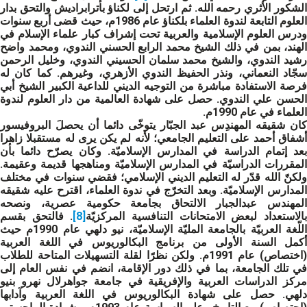
الشكور الأثري رحمه الله. ثم ارتحل إلى لكناؤ بأترابراديش والتحق بدار
العلوم التابعة لندوة العلماء بلكناؤ عام 1986م، حيث قضى أربع سنوات
ودرس العلوم الإسلامية والعربية تحت إشراف كبار علماء الإسلام في
الهند، بمن في ذلك الشيخ محمد الرابع الحسني الندوي، ومحمد واضح
رشيد الندوي، والشيخ محمد سلمان الحسيني الندوي، وخليل الرحمن
سجّاد النعماني، ونذر الحفيظ الندوي الأزهري، وغيرهم. كما كان له
فرصة الاستفادة مباشرة من التوجيه الديني للداعية الكبير الشيخ أبي
الحسن علي الندوي. حصل على شهادة العالمية من دار العلوم لندوة
العلماء في عام 1990م.
كان شقيقه المهندِس عبد الجبّار يتوخّى دائما أن يحصلَ البروفيسور
أشفاق أحمد على التعليم الجامعي؛ لأنه لم يكن يرى له مستقبلا زاهرا
بعد إتمام الدراسة في المدارس الإسلاميّة. وكان يصرّح دائما بأن
المقررات الدراسيّة في المدارس الإسلاميّة ومناهجها قديمة وعقيمة.
ولكنّ الله قدّر له التعليم الديني الإسلامي؛ فقضي سنوات في مختلف
المدارس الإسلاميّة. وبعد التخرّج في ندوة العلماء، اقترح عليه شقيقه
المهندس عبدالجبار الالتحاق بجامعة حكومية عصرية، ونصحه
الاستعداد لبعض الامتحانات التنافسية المركزيّة
[8]
. فالتحق بقسم
اللّغة العربيّة بالجامعة المليّة الإسلاميّة، نيو دلهي عام 1990م حيث
أكمل السنة الأولى من برنامج البكالوريوس في اللغة العربية
(اختصاص) عام 1991م. ولكن نظرًا لقلة التسهيلات المتاحة للطلاب
في تلك الجامعة، بما في ذلك دور الإقامة، انضم في نفس العام إلى
مركز الدراسات العربية والإفريقية في جامعة جواهرلال نهرو بنيو
دلهي. حصل على شهادة البكالوريوس في اللغة العربية وآدابها