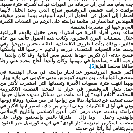
جده بعام، مما أدى إلى حرمانه من الميراث فبدأت لأسرته فترة صعبة.
توقفت دراسة شقيقي البروفيسور سراج الدين وعبد الجليل لأنهما
اضطرا إلى العمل في الحقول الزراعية المتبقية، بينما استمر شقيقه
المهندس عبدالجبار في متابعة دراسته على الرغم من التحديات الكبيرة
التي واجهها في مسيرته التعليمية.
ساعد بعض أفراد القرية في استرداد بعض حقول والدهم الزراعية
خلال سبعينيات القرن العشرين، وكانت هذه الحقول تتألف من عدّة
فَدَادِين، وبذلك بدأت الظروف الاقتصادية للعائلة تتحسن تدريجياً. وفي
وسط هذه التحديات المتعددة، قررت والدتهم – رحمها الله وأسكنها
فسيح جناته- أن تكرس جهدها لتعليم بعض أبنائها، وقد كان والدها –
رحمه الله – يساعدها في مهمتها. وكان والدها الحاج محمد علي رجلاً
صالحًا مخلصا للغاية
[5]
.
أكمل شقيق البروفيسور عبدالجبار دراسته في مجال الهندسة في
منتصف الثمانينات، وتم تعيينه كمهندس مدني حكومي في ولاية بيهار،
وبهذا انتهت فترة صعوبات الأسرة وتحدياتها التي استمرت لأكثر من
عقد. يقول البروفيسور في حوار له للمجلة الفصلية الالكترونية
المحكمة “أقلام الهند” إن أمه عانت من مشاكل شديدة طوال حياتها،
حيث تحدثت عن تحدياتها، بدءًا من زواجها في سن مبكرة ووفاة زوجها
وهي في أوائل الثلاثينيات. وعلى الرغم من ذلك، استمر ابنها الأكبر في
دراسته بنفسه، حيث درس كتب الدين الإسلامي والتاريخ الإسلامي
والهندي، وعمل – وما زال – ملتزمًا بالدين والمجتمع. وتولى على
منصب السكرتير لمدرسة “دار الهدى” في قريته كورسيل عبر العقود،
ولم يتقاض أبدًا راتبًا عن خدمته.