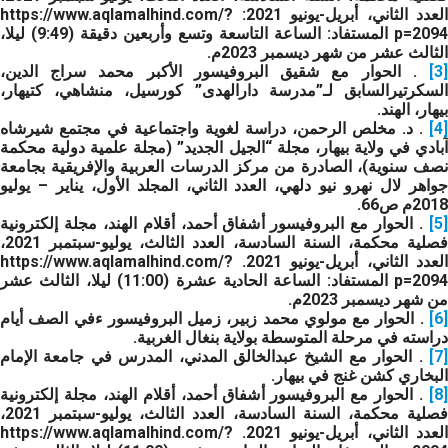
العدد الثاني، أبريل-يونيو 2021: https://www.aqlamalhind.com/?
p=2094 المستفاد: الساعة التاسعة وتسع وأربعين دقيقة (9:49) ليلا،
الثالث عشر من شهر ديسمبر 2023م.
[3]
. الحوار مع شقيق البروفيسور الأكبر محمد سراج الدين،
السكرتيرالسابق لـ”مدرسة دارالهدى” كورسيل، منشاهي، كتيهار،
بيهار، الهند.
[4]
. د. مخلص الرحمن، دراسة لغوية واجتماعية في مجتمع شيرشاه
آبادي في ولاية بيهار، مجلة “الجيل الجديد” (مجلة علمية دولية محكمة
نصف سنوية)، الصادرة من مركز الدرسات العربية والإفريقية بجامعة
جواهر لال نهرو نيو دلهي، العدد الثاني، المجلد الأول، يناير – يوليو
2018م ص66.
[5]
. الحوار مع البروفيسور أشفاق أحمد، أقلام الهند، مجلة إلكترونية
فصلية محكمة، السنة السادسة، العدد الثالث، يوليو-سبتمبر 2021،
العدد الثاني، أبريل-يونيو 2021. https://www.aqlamalhind.com/?
p=2094 المستفاد: الساعة الحادية عشرة (11:00) ليلا، الثالث عشر
من شهر ديسمبر 2023م.
[6]
. الحوار مع مولوي محمد زبير، زميل البروفيسور ءفي الصف أيام
دراسته في مرحلة المتوسطة بولاية بنغال الغربية.
[7]
. الحوار مع الشيخ عبدالخالق المدني، المدرس في جامعة الإمام
البخاري كشن غنج في بيهار.
[8]
. الحوار مع البروفيسور أشفاق أحمد، أقلام الهند، مجلة إلكترونية
فصلية محكمة، السنة السادسة، العدد الثالث، يوليو-سبتمبر 2021،
العدد الثاني، أبريل-يونيو 2021. https://www.aqlamalhind.com/?